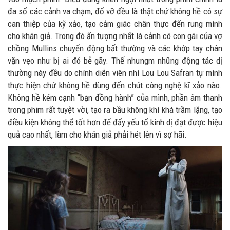
đa số các cảnh va chạm, đổ vỡ đều là thật chứ không hề có sự
can thiệp của kỹ xảo, tạo cảm giác chân thực đến rung mình
cho khán giả. Trong đó ấn tượng nhất là cảnh cô con gái của vợ
chồng Mullins chuyển động bất thường và các khớp tay chân
vặn vẹo như bị ai đó bẻ gãy. Thế nhưngm những động tác dị
thường này đều do chính diễn viên nhí Lou Lou Safran tự mình
thực hiện chứ không hề dùng đến chút công nghệ kĩ xảo nào.
Không hề kém cạnh “bạn đồng hành” của mình, phần âm thanh
trong phim rất tuyệt vời, tạo ra bầu không khí khá trầm lặng, tạo
điều kiện không thể tốt hơn để đẩy yếu tố kinh dị đạt được hiệu
quả cao nhất, làm cho khán giả phải hét lên vì sợ hãi.