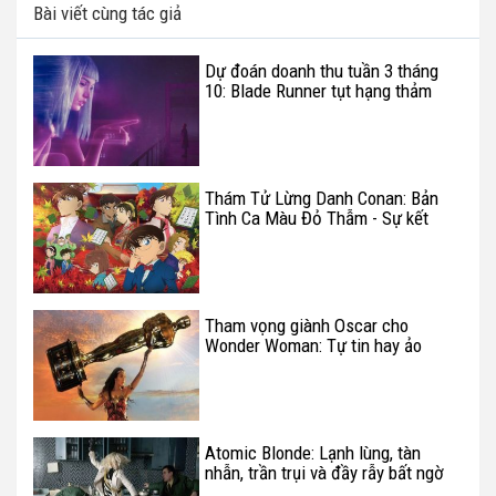
Bài viết cùng tác giả
Dự đoán doanh thu tuần 3 tháng
10: Blade Runner tụt hạng thảm
hại
Thám Tử Lừng Danh Conan: Bản
Tình Ca Màu Đỏ Thẫm - Sự kết
hợp hoàn hảo giữa lãng mạn và
gay cấn
Tham vọng giành Oscar cho
Wonder Woman: Tự tin hay ảo
tưởng?
Atomic Blonde: Lạnh lùng, tàn
nhẫn, trần trụi và đầy rẫy bất ngờ