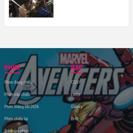
tỷ USD trong 3 năm liên tiếp
PHIM
RẠP
Phim đang chiếu
CGV
Phim sắp chiếu
Lotte
Phim tháng 08/2026
Galaxy
Phim chiếu lại
BHD
Đánh giá phim