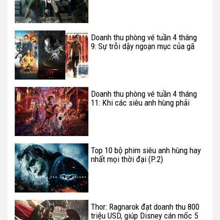
Doanh thu phòng vé tuần 4 tháng
9: Sự trỗi dậy ngoạn mục của gã
hề Pennywise
Doanh thu phòng vé tuần 4 tháng
11: Khi các siêu anh hùng phải
chịu thua một cậu nhóc nhỏ bé
Top 10 bộ phim siêu anh hùng hay
nhất mọi thời đại (P.2)
Thor: Ragnarok đạt doanh thu 800
triệu USD, giúp Disney cán mốc 5