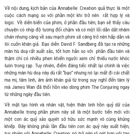
Về nội dung, kịch bản của Annabelle: Creation quả thực là một
cuộc cách mạng so với phần một khi trở nên rất hợp lý và
logic. Về diễn biến của phim, ở phần đầu tiên, bạn sẽ thấy câu
chuyện có nhịp độ tương đối chậm và có một lối dẫn dắt nhàm
chán nhưng càng về sau mạch phim sẽ càng trở nên hấp dẫn và
lôi cuốn khán giả. Đạo diễn David F. Sandberg đã tạo ra những
màn hù doạ rất xuất sắc, tốt hơn hẳn so với phần đầu tiên và
thậm chí có nhiều phen khiến người xem chỉ thiếu nước khóc
luôn trong rạp. Tuy nhiên, điểm đáng tiếc nhất lại chính là việc
những màn hù doạ này dù rất “bạo” nhưng nó lại mất đi cái chất
ma mị, tâm linh, ám ảnh khán giả từ trong suy nghĩ đến tâm lý
mà James Wan đã thổi hồn vào dòng phim The Conjuring ngay
từ những ngày đầu tiên.
Về mặt tạo hình và nhân vật, hiện thân linh hồn quỷ dữ của
Annabelle trong phần phim này sẽ là một bước tiến mới với
một con ác quỷ xảo quyêt sở hữu sức mạnh vô cùng khủng
khiếp. Đây không phải lần đầu tiên con ác quỷ này xuất hiện,
tuy nhiên với Annabelle: Creation, nó trở nên rõ nét hơn với tạo