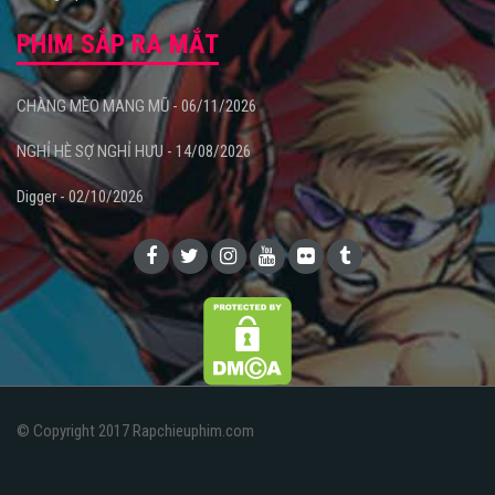
PHIM SẮP RA MẮT
CHÀNG MÈO MANG MŨ - 06/11/2026
NGHỈ HÈ SỢ NGHỈ HƯU - 14/08/2026
Digger - 02/10/2026
© Copyright 2017 Rapchieuphim.com