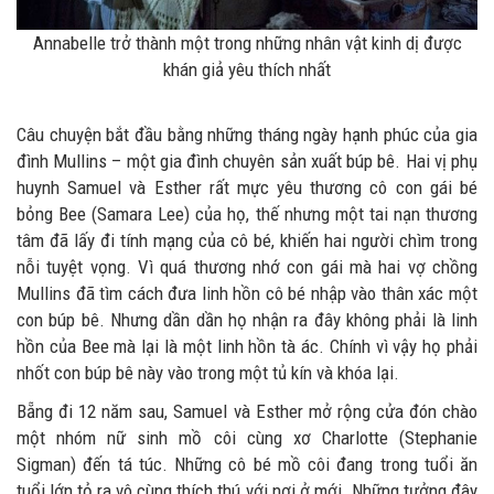
Annabelle trở thành một trong những nhân vật kinh dị được
khán giả yêu thích nhất
Câu chuyện bắt đầu bằng những tháng ngày hạnh phúc của gia
đình Mullins – một gia đình chuyên sản xuất búp bê. Hai vị phụ
huynh Samuel và Esther rất mực yêu thương cô con gái bé
bỏng Bee (Samara Lee) của họ, thế nhưng một tai nạn thương
tâm đã lấy đi tính mạng của cô bé, khiến hai người chìm trong
nỗi tuyệt vọng. Vì quá thương nhớ con gái mà hai vợ chồng
Mullins đã tìm cách đưa linh hồn cô bé nhập vào thân xác một
con búp bê. Nhưng dần dần họ nhận ra đây không phải là linh
hồn của Bee mà lại là một linh hồn tà ác. Chính vì vậy họ phải
nhốt con búp bê này vào trong một tủ kín và khóa lại.
Bẵng đi 12 năm sau, Samuel và Esther mở rộng cửa đón chào
một nhóm nữ sinh mồ côi cùng xơ Charlotte (Stephanie
Sigman) đến tá túc. Những cô bé mồ côi đang trong tuổi ăn
tuổi lớn tỏ ra vô cùng thích thú với nơi ở mới. Những tưởng đây