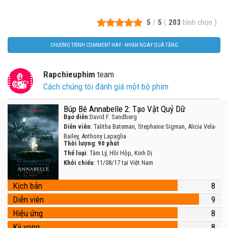
5
/
5
(
203
bình chọn
)
CHƯƠNG TRÌNH COMMENT HAY - NHẬN NGAY QUÀ TẶNG
Rapchieuphim
team
Cách chúng tôi đánh giá một bộ phim
Búp Bê Annabelle 2: Tạo Vật Quỷ Dữ
Đạo diễn
:David F. Sandberg
Diễn viên
: Talitha Bateman, Stephanie Sigman, Alicia Vela-
Bailey, Anthony Lapaglia
Thời lượng
:
90 phút
Thể loại
: Tâm Lý, Hồi Hộp, Kinh Dị
Khởi chiếu
: 11/08/17 tại Việt Nam
Kịch bản
8
Diễn viên
9
Hiệu ứng
8
Kỳ vọng
8