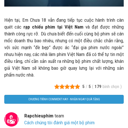
Hiện tại, Em Chưa 18 vẫn đang tiếp tục cuộc hành trình càn
quét các
rạp chiếu phim tại Việt Nam
và đạt được những
thành công rực rỡ. Dù chưa biết đến cuối cùng bộ phim sẽ cán
mốc doanh thu bao nhiêu, nhưng có một điều chắc chắn rằng,
với sức mạnh “đè bẹp” được ác “đại gia phim nước ngoài”
nhưu hiện nay, các nhà làm phim Việt Nam đã có thể tự tin một
điều rằng, chỉ cần sản xuất ra những bộ phim chất lượng, khán
giả Việt Nam sẽ không bao giờ quay lưng lại với những sản
phẩm nước nhà.
5
/
5
(
179
bình chọn
)
CHƯƠNG TRÌNH COMMENT HAY - NHẬN NGAY QUÀ TẶNG
Rapchieuphim
team
Cách chúng tôi đánh giá một bộ phim