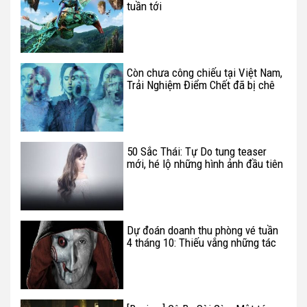
tuần tới
Còn chưa công chiếu tại Việt Nam,
Trải Nghiệm Điểm Chết đã bị chê
bai "tơi tả" tại Mỹ
50 Sắc Thái: Tự Do tung teaser
mới, hé lộ những hình ảnh đầu tiên
về đám cưới của chàng tỷ phú trẻ
Dự đoán doanh thu phòng vé tuần
4 tháng 10: Thiếu vắng những tác
phẩm chất lượng mùa Halloween