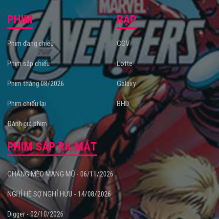
PHIM
RẠP
Phim đang chiếu
CGV
Phim sắp chiếu
Lotte
Phim tháng 08/2026
Galaxy
Phim chiếu lại
BHD
Đánh giá phim
PHIM SẮP RA MẮT
CHÀNG MÈO MANG MŨ - 06/11/2026
NGHỈ HÈ SỢ NGHỈ HƯU - 14/08/2026
Digger - 02/10/2026