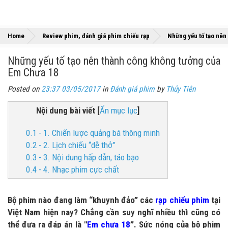
Home
Review phim, đánh giá phim chiếu rạp
Những yếu tố tạo nên
Những yếu tố tạo nên thành công không tưởng của
Em Chưa 18
Posted on
23:37 03/05/2017
in
Đánh giá phim
by
Thủy Tiên
Nội dung bài viết
[
Ẩn mục lục
]
0.1 - 1. Chiến lược quảng bá thông minh
0.2 - 2. Lịch chiếu “dễ thở”
0.3 - 3. Nội dung hấp dẫn, táo bạo
0.4 - 4. Nhạc phim cực chất
Bộ phim nào đang làm “khuynh đảo” các
rạp chiếu phim
tại
Việt Nam hiện nay? Chẳng cần suy nghĩ nhiều thì cũng có
thể đưa ra đáp án là "
Em chưa 18
”. Sức nóng của bộ phim