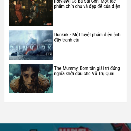
[Review] Cô Ba Sài Gòn: Một tác
phẩm chỉn chu và đẹp đẽ của điện
ảnh Việt Nam
Dunkirk - Một tuyệt phẩm điện ảnh
đầy tranh cãi
The Mummy: Bom tấn giải trí đúng
nghĩa khởi đầu cho Vũ Trụ Quái
Vật huyền bí