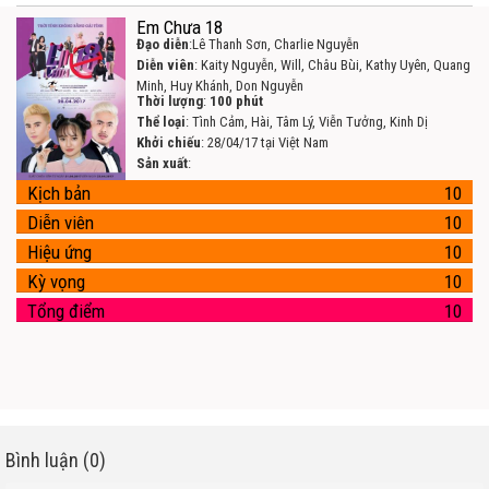
Em Chưa 18
Đạo diễn
:Lê Thanh Sơn, Charlie Nguyễn
Diễn viên
: Kaity Nguyễn, Will, Châu Bùi, Kathy Uyên, Quang
Minh, Huy Khánh, Don Nguyễn
Thời lượng
:
100 phút
Thể loại
: Tình Cảm, Hài, Tâm Lý, Viễn Tưởng, Kinh Dị
Khởi chiếu
: 28/04/17 tại Việt Nam
Sản xuất
:
Kịch bản
10
Diễn viên
10
Hiệu ứng
10
Kỳ vọng
10
Tổng điểm
10
Bình luận (0)