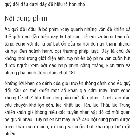
quỷ đối đầu dưới đây để hiểu rõ hơn nhé.
Nội dung phim
Ác quỷ đối đầu là bộ phim xoay quanh những vấn đề khiến cả
thế giới đau đầu hiện nay là bắt cóc trẻ em và buôn bán nội
tạng, cùng với đó là sự bất ổn của xã hội do nạn tham nhũng,
xã hội đen hoành hành, coi thường pháp luật. Đây là chủ đề
không mới trong giới điện ảnh, tuy nhiên bộ phim vẫn cuốn hút
được người xem bởi các nhịp phim căng thẳng, kịch tính và
những pha hành động đậm chất 18+.
Những lời khen có cánh của giới truyền thông dành cho Ác quỷ
đối đầu có thể khiến một số khán giả cảm thấy “thất vọng
không hề nhẹ” khi theo dõi phần mở đầu phim. Cách vào đầu
câu chuyện khá lộn xộn, lúc Nhật lúc Hàn, lúc Thái, lúc Trung
khiến khán giả không hiểu các tuyến nhân vật đó có mối quan
hệ gì với nhau. Tuy nhiên rất may là về sau nội dung phim được
triển khai rành mạch, rõ ràng và cuốn hút khán giả hơn rất
nhiều.