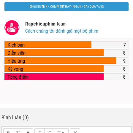
CHƯƠNG TRÌNH COMMENT HAY - NHẬN NGAY QUÀ TẶNG
Rapchieuphim
team
Cách chúng tôi đánh giá một bộ phim
Kịch bản
7
Diễn viên
8
Hiệu ứng
9
Kỳ vọng
8
Tổng điểm
8
Bình luận (0)