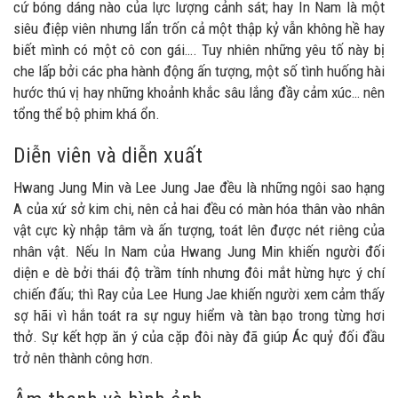
cứ bóng dáng nào của lực lượng cảnh sát; hay In Nam là một
siêu điệp viên nhưng lẩn trốn cả một thập kỷ vẫn không hề hay
biết mình có một cô con gái…. Tuy nhiên những yêu tố này bị
che lấp bởi các pha hành động ấn tượng, một số tình huống hài
hước thú vị hay những khoảnh khắc sâu lắng đầy cảm xúc… nên
tổng thể bộ phim khá ổn.
Diễn viên và diễn xuất
Hwang Jung Min và Lee Jung Jae đều là những ngôi sao hạng
A của xứ sở kim chi, nên cả hai đều có màn hóa thân vào nhân
vật cực kỳ nhập tâm và ấn tượng, toát lên được nét riêng của
nhân vật. Nếu In Nam của Hwang Jung Min khiến người đối
diện e dè bởi thái độ trầm tính nhưng đôi mắt hừng hực ý chí
chiến đấu; thì Ray của Lee Hung Jae khiến người xem cảm thấy
sợ hãi vì hắn toát ra sự nguy hiểm và tàn bạo trong từng hơi
thở. Sự kết hợp ăn ý của cặp đôi này đã giúp Ác quỷ đối đầu
trở nên thành công hơn.