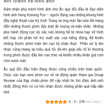
Âm thanh và hình ảnh
Đảm nhận phụ trách hình ảnh cho Ác quỷ đối đầu là đạo diễn
hình ảnh Hong Kyeong Pyo – người đứng sau những khung hình
đầy nghệ thuật của Ký Sinh Trùng và ông một lần nữa đã mang
đến những thước phim đặc biệt ấn tượng và mãn nhãn. Những
pha hành động cực kỳ sắc nét, không hề bị nhòe hay vỡ hình
kết hợp với phần hỗ trợ xuất sắc của tiếng động, đã khiến
những thước phim hiện lên cực kỳ chân thực. Phần xử lý âm
nhạc cũng mang lại hiệu quả tối đa khi giúp yếu tố bi thương
trong phim được đẩy lên cao trào và khiến nhiều khán giả rơm
rớm nước mắt.
Ác quỷ đối đầu hiện đang được công chiếu trên toàn quốc.
Chúc các bạn xem phim vui vẻ và đừng quên tham gia Group
Review của Rạp chiếu phim để cập nhật tin tức điện ảnh mới
nhất, đồng thời có cơ hội nhận được những phần quà hấp dẫn
nhé.
5
/
5
(
270
bình chọn
)