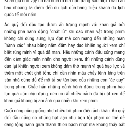
Khán giả nhờ vậy có cái nhìn rõ nét hơn đằng sau một Thái Lan
hào nhoáng, là điểm đến du lịch của hàng triệu khách du lịch
quốc tế mỗi năm.
Ác quỷ đối đầu tạo được ấn tượng mạnh với khán giả bởi
những pha hành động “chất lừ” khi các nhân vật trong phim
không chỉ dùng súng, lựu đạn mà còn mang đến những màn
“hành xác” nhau bằng nắm đấm hay dao khiến người xem chỉ
biết rùng mình vì quá dã man. Nếu những cảnh đấu súng mang
đến cảm giác mãn nhãn cho người xem, thì những cảnh dùng
dao lại khiến người xem không dám thở mạnh vì quá bạo lực và
thêm một chút ghê tởm; chỉ cần nhìn máu chảy lênh láng trên
sàn nhà cũng đủ để mô tả sự tàn bạo của những con “ác quỷ”
trong phim. Chắc hẳn những cảnh hành động trong phim bạo
lực quá sức chịu đựng, nên có rất nhiều cảnh đã bị cắt xén để
khán giả không bị ám ảnh quá nhiều khi xem phim.
Cuối cùng cũng giống như nhiều bộ phim điện ảnh khác, Ác quỷ
đối đầu cũng có những hạt sạn như bọn tội phạm có thể dễ
dàng lộng hành giữa thanh thiên bạch nhật mà không thấy bất