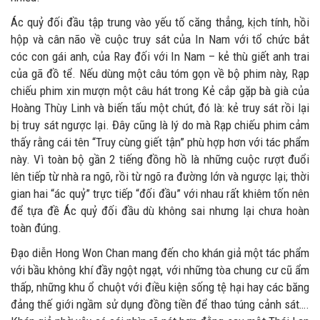
Ác quỷ đối đầu tập trung vào yếu tố căng thẳng, kịch tính, hồi
hộp và cân não về cuộc truy sát của In Nam với tổ chức bắt
cóc con gái anh, của Ray đối với In Nam – kẻ thù giết anh trai
của gã đồ tể. Nếu dùng một câu tóm gọn về bộ phim này, Rạp
chiếu phim xin mượn một câu hát trong Kẻ cắp gặp bà già của
Hoàng Thùy Linh và biến tấu một chút, đó là: kẻ truy sát rồi lại
bị truy sát ngược lại. Đây cũng là lý do mà Rạp chiếu phim cảm
thấy rằng cái tên “Truy cùng giết tận” phù hợp hơn với tác phẩm
này. Vì toàn bộ gần 2 tiếng đồng hồ là những cuộc rượt đuổi
lên tiếp từ nhà ra ngõ, rồi từ ngõ ra đường lớn và ngược lại; thời
gian hai “ác quỷ” trực tiếp “đối đầu” với nhau rất khiêm tốn nên
để tựa đề Ác quỷ đối đầu dù không sai nhưng lại chưa hoàn
toàn đúng.
Đạo diễn Hong Won Chan mang đến cho khán giả một tác phẩm
với bầu không khí đầy ngột ngạt, với những tòa chung cư cũ ẩm
thấp, những khu ổ chuột với điều kiện sống tệ hại hay các băng
đảng thế giới ngầm sử dụng đồng tiền để thao túng cảnh sát….