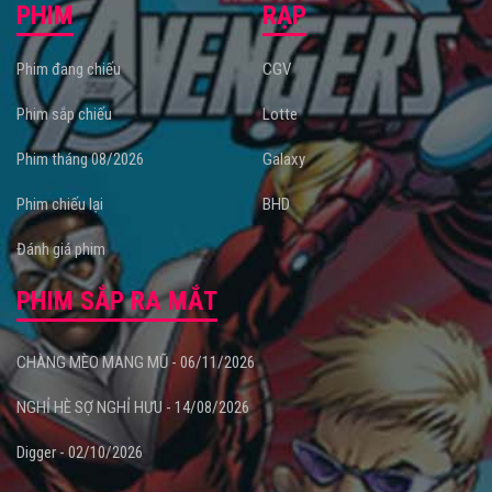
PHIM
RẠP
Phim đang chiếu
CGV
Phim sắp chiếu
Lotte
Phim tháng 08/2026
Galaxy
Phim chiếu lại
BHD
Đánh giá phim
PHIM SẮP RA MẮT
CHÀNG MÈO MANG MŨ - 06/11/2026
NGHỈ HÈ SỢ NGHỈ HƯU - 14/08/2026
Digger - 02/10/2026