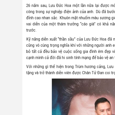
26 năm sau, Lưu Đức Hoa một lần nữa lại được mờ
công trong sự nghiệp điện ảnh của anh. Dù đã bướ
đỉnh cao nhan sắc. Khuôn mặt nhuốm màu sương gió
vai diễn của một thám trưởng “cáo già” có khả n
trước.
Kỹ năng diễn xuất “thần sầu” của Lưu Đức Hoa đã
cũng vô cùng trọng nghĩa khí với những người anh 
bỏ tất cả đều bảo vệ cuộc sống gia đình êm đẹp v
cạnh mình cả đời đã hi sinh tính mạng để bảo vệ an
Với những gì thể hiện trong Trùm hương cảng, Lưu
tặng và trở thành diễn viên được Chân Tử Đan coi tr