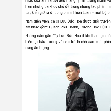
nhạc của anh ra đời đều mang lại ấn tượng mạnh với 
hiện những ca khúc chủ đề trong những tác phẩm m
tên, Đến giờ ra đi trong phim Thiên Luân – một bộ 
Nam diễn viên, ca sĩ Lưu Đức Hoa được giới truyền
âm nhạc gồm: Quách Phú Thành, Trương Học Hữu, L
Những năm gần đây Lưu Đức Hoa ít khi tham gia các 
hiện tại hậu trường với vai trò là nhà sản xuất ph
cùng ấn tượng.