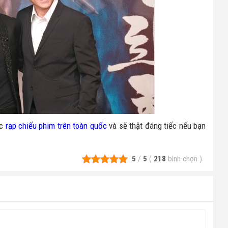
ác
rạp chiếu phim trên toàn quốc
và sẽ thật đáng tiếc nếu bạn
5
/
5
(
218
bình chọn
)