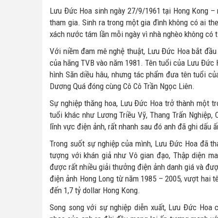
Lưu Đức Hoa sinh ngày 27/9/1961 tại Hong Kong –
tham gia. Sinh ra trong một gia đình không có ai th
xách nước tám lần mỗi ngày vì nhà nghèo không có t
Với niềm đam mê nghệ thuật, Lưu Đức Hoa bắt đầu s
của hãng TVB vào năm 1981. Tên tuổi của Lưu Đức H
hình Săn diều hâu, nhưng tác phẩm đưa tên tuổi của
Dương Quá đóng cùng Cô Cô Trần Ngọc Liên.
Sự nghiệp thăng hoa, Lưu Đức Hoa trở thành một tr
tuổi khác như Lương Triều Vỹ, Thang Trấn Nghiệp,
lĩnh vực điện ảnh, rất nhanh sau đó anh đã ghi dấu 
Trong suốt sự nghiệp của mình, Lưu Đức Hoa đã tha
tượng với khán giả như Vô gian đạo, Thập diện ma
được rất nhiều giải thưởng điện ảnh danh giá và đượ
điện ảnh Hong Long từ năm 1985 – 2005, vượt hai tê
đến 1,7 tỷ dollar Hong Kong.
Song song với sự nghiệp diễn xuất, Lưu Đức Hoa 