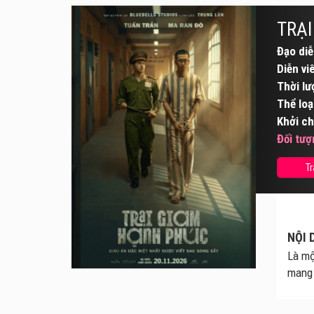
TRẠI
Đạo diễ
Diễn vi
Thời lư
Thể loạ
Khởi ch
Đối tượ
Tr
NỘI 
Là mộ
mang 