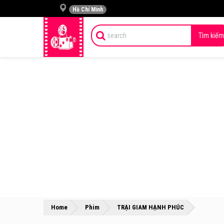
Hồ Chí Minh
Tìm kiếm
»
»
Home
Phim
TRẠI GIAM HẠNH PHÚC