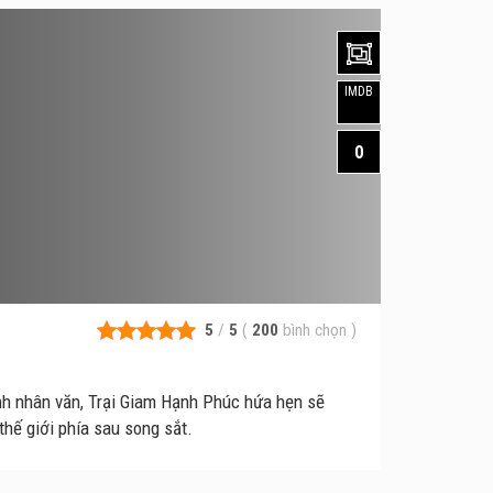
IMDB
0
5
/
5
(
200
bình chọn
)
ính nhân văn, Trại Giam Hạnh Phúc hứa hẹn sẽ
hế giới phía sau song sắt.