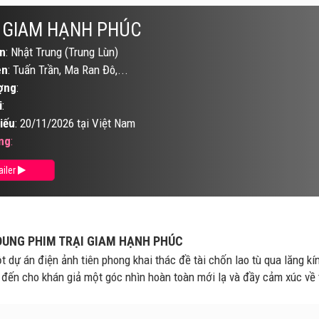
 GIAM HẠNH PHÚC
n
: Nhật Trung (Trung Lùn)
ên
: Tuấn Trần, Ma Ran Đô,...
ợng
:
i
:
iếu
: 20/11/2026 tại Việt Nam
ng
:
ailer
DUNG PHIM TRẠI GIAM HẠNH PHÚC
t dự án điện ảnh tiên phong khai thác đề tài chốn lao tù qua lăng k
đến cho khán giả một góc nhìn hoàn toàn mới lạ và đầy cảm xúc về t