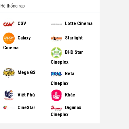
Hệ thống rạp
CGV
Lotte Cinema
Galaxy
Starlight
Cinema
BHD Star
Cineplex
Mega GS
Beta
Cineplex
Việt Phú
Khác
CineStar
Digimax
Cineplex