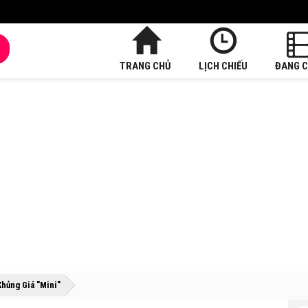
TRANG CHỦ
LỊCH CHIẾU
ĐANG C
»
»
Khủng Giá "Mini"