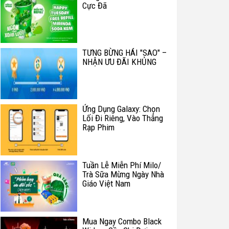
Cực Đã
TƯNG BỪNG HÁI "SAO" –
NHẬN ƯU ĐÃI KHỦNG
Ứng Dụng Galaxy: Chọn
Lối Đi Riêng, Vào Thẳng
Rạp Phim
Tuần Lễ Miễn Phí Milo/
Trà Sữa Mừng Ngày Nhà
Giáo Việt Nam
Mua Ngay Combo Black