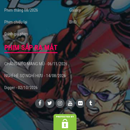
Phim tháng 08/2026
Galaxy
Phim chiếu lại
BHD
Đánh giá phim
PHIM SẮP RA MẮT
CHÀNG MÈO MANG MŨ - 06/11/2026
NGHỈ HÈ SỢ NGHỈ HƯU - 14/08/2026
Digger - 02/10/2026