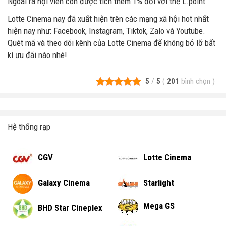
Ngoài ra hội viên còn được tích thêm 1% đối với thẻ L.point
Lotte Cinema nay đã xuất hiện trên các mạng xã hội hot nhất
hiện nay như: Facebook, Instagram, Tiktok, Zalo và Youtube.
Quét mã và theo dõi kênh của Lotte Cinema để không bỏ lỡ bất
kì ưu đãi nào nhé!
5
/
5
(
201
bình chọn
)
Hệ thống rạp
CGV
Lotte Cinema
Galaxy Cinema
Starlight
Mega GS
BHD Star Cineplex