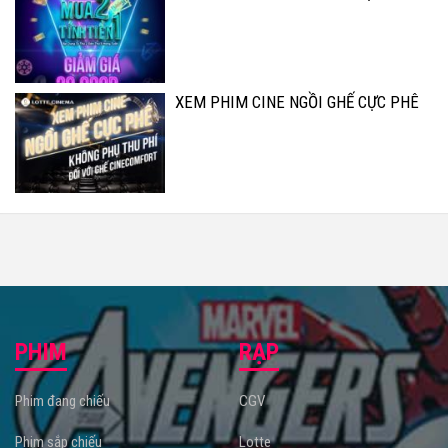
XEM PHIM CINE NGỒI GHẾ CỰC PHÊ
PHIM
RẠP
Phim đang chiếu
CGV
Phim sắp chiếu
Lotte