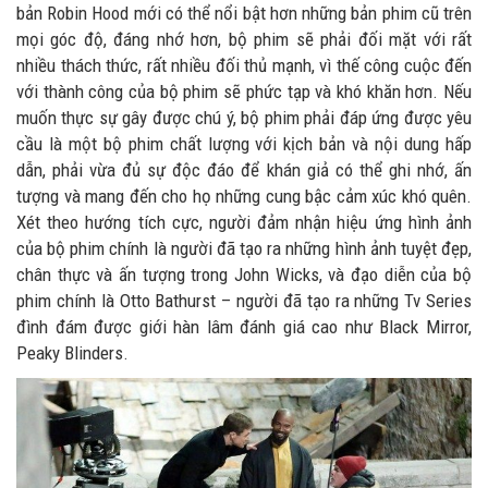
bản Robin Hood mới có thể nổi bật hơn những bản phim cũ trên
mọi góc độ, đáng nhớ hơn, bộ phim sẽ phải đối mặt với rất
nhiều thách thức, rất nhiều đối thủ mạnh, vì thế công cuộc đến
với thành công của bộ phim sẽ phức tạp và khó khăn hơn. Nếu
muốn thực sự gây được chú ý, bộ phim phải đáp ứng được yêu
cầu là một bộ phim chất lượng với kịch bản và nội dung hấp
dẫn, phải vừa đủ sự độc đáo để khán giả có thể ghi nhớ, ấn
tượng và mang đến cho họ những cung bậc cảm xúc khó quên.
Xét theo hướng tích cực, người đảm nhận hiệu ứng hình ảnh
của bộ phim chính là người đã tạo ra những hình ảnh tuyệt đẹp,
chân thực và ấn tượng trong John Wicks, và đạo diễn của bộ
phim chính là Otto Bathurst – người đã tạo ra những Tv Series
đình đám được giới hàn lâm đánh giá cao như Black Mirror,
Peaky Blinders.