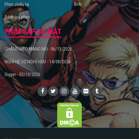
Phim chiếu lại
BHD
Đánh giá phim
PHIM SẮP RA MẮT
CHÀNG MÈO MANG MŨ - 06/11/2026
NGHỈ HÈ SỢ NGHỈ HƯU - 14/08/2026
Digger - 02/10/2026