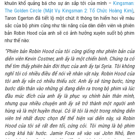
khuôn khổ quảng bá cho sự án sắp tới của mình –
Kingsman:
The Golden Circle (Mật Vụ Kingsman 2: Tổ Chức Hoàng Kim)
,
Taron Egerton đã tiết lộ một chút ít thông tin hiếm hoi về màu
sắc của bộ phim cũng như tài năng của dàn diễn viên và phiên
bản Robin Hood của anh sẽ có ảnh hưởng xuyên suốt bộ phim
như thế nào:
“Phiên bản Robin Hood của tôi cũng giống như phiên bản của
diễn viên Kevin Costner, anh ấy là một chiến binh. Chúng ta có
thể tìm thấy phiên bản đời thực của anh ấy tại Syria. Tôi không
nghĩ tôi có nhiều điều để nói về nhân vật này. Robin Hood của
tôi anh ấy vẫn có nhiều thiếu sót. Anh ấy sẽ từng bước, từng
bước dấn thân vào những gì đang diễn ra trong bộ phim và lúc
đầu múc đích của anh ấy là phục vụ chính bản thân mình,
nhưng qua nhiều chuyện anh ấy sẽ trở thành một người anh
hùng và là một huyền thoại. Có lẽ tôi là một trong những diễn
viên trẻ nhất được chọn để thể hiện vai diễn này, và Robin
Hood của tôi sẽ rất đen tối, cứng cỏi. Tôi mừng là bộ phim
cũng khá hài hước. Jamie Foxx sẽ vào vai John Nhỏ, Ben