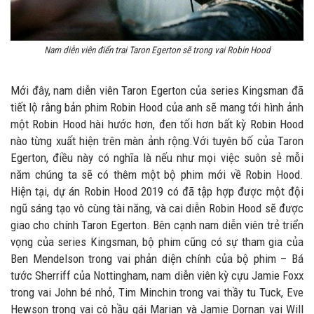
Nam diễn viên điển trai Taron Egerton sẽ trong vai Robin Hood
Mới đây, nam diễn viên Taron Egerton của series Kingsman đã
tiết lộ rằng bản phim Robin Hood của anh sẽ mang tới hình ảnh
một Robin Hood hài hước hơn, đen tối hơn bất kỳ Robin Hood
nào từng xuất hiện trên màn ảnh rộng.Với tuyên bố của Taron
Egerton, điều này có nghĩa là nếu như mọi việc suôn sẻ mỗi
năm chúng ta sẽ có thêm một bộ phim mới về Robin Hood.
Hiện tại, dự án Robin Hood 2019 có đã tập hợp được một đội
ngũ sáng tạo vô cùng tài năng, và cai diễn Robin Hood sẽ được
giao cho chính Taron Egerton. Bên cạnh nam diễn viên trẻ triển
vọng của series Kingsman, bộ phim cũng có sự tham gia của
Ben Mendelson trong vai phản diện chính của bộ phim – Bá
tước Sherriff của Nottingham, nam diễn viên kỳ cựu Jamie Foxx
trong vai John bé nhỏ, Tim Minchin trong vai thầy tu Tuck, Eve
Hewson trong vai cô hầu gái Marian và Jamie Dornan vai Will