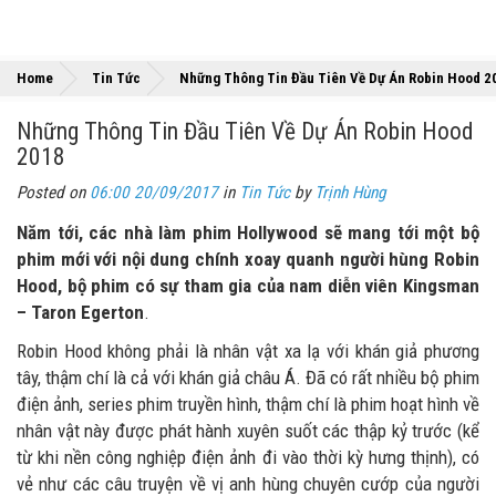
Home
Tin Tức
Những Thông Tin Đầu Tiên Về Dự Án Robin Hood 2
Những Thông Tin Đầu Tiên Về Dự Án Robin Hood
2018
Posted on
06:00 20/09/2017
in
Tin Tức
by
Trịnh Hùng
Năm tới, các nhà làm phim Hollywood sẽ mang tới một bộ
phim mới với nội dung chính xoay quanh người hùng Robin
Hood, bộ phim có sự tham gia của nam diễn viên Kingsman
– Taron Egerton
.
Robin Hood không phải là nhân vật xa lạ với khán giả phương
tây, thậm chí là cả với khán giả châu Á. Đã có rất nhiều bộ phim
điện ảnh, series phim truyền hình, thậm chí là phim hoạt hình về
nhân vật này được phát hành xuyên suốt các thập kỷ trước (kể
từ khi nền công nghiệp điện ảnh đi vào thời kỳ hưng thịnh), có
vẻ như các câu truyện về vị anh hùng chuyên cướp của người