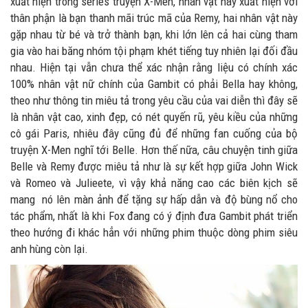
xuất hiện trong series truyện X-Men, nhân vật này xuất hiện với
thân phận là bạn thanh mãi trúc mã của Remy, hai nhân vật này
gặp nhau từ bé và trở thành bạn, khi lớn lên cả hai cùng tham
gia vào hai băng nhóm tội phạm khét tiếng tuy nhiên lại đối đầu
nhau. Hiện tại vẫn chưa thể xác nhận rằng liệu có chính xác
100% nhân vật nữ chính của Gambit có phải Bella hay không,
theo như thông tin miêu tả trong yêu cầu của vai diễn thì đây sẽ
là nhân vật cao, xinh đẹp, có nét quyến rũ, yêu kiều của những
cô gái Paris, nhiêu đây cũng đủ để những fan cuống của bộ
truyện X-Men nghĩ tới Belle. Hơn thế nữa, câu chuyện tinh giữa
Belle và Remy được miêu tả như là sự kết hợp giữa John Wick
và Romeo và Julieete, vì vậy khả năng cao các biên kịch sẽ
mang nó lên màn ảnh để tặng sự hấp dẫn và độ bùng nổ cho
tác phẩm, nhất là khi Fox đang có ý định đưa Gambit phát triển
theo hướng đi khác hẳn với những phim thuộc dòng phim siêu
anh hùng còn lại.