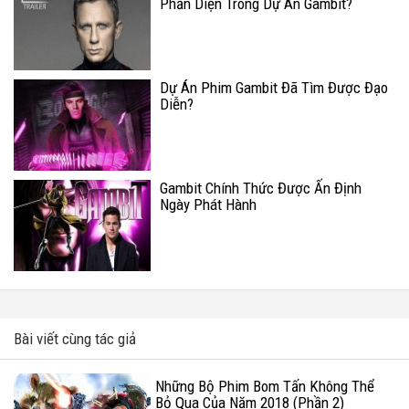
Phản Diện Trong Dự Án Gambit?
Dự Án Phim Gambit Đã Tìm Được Đạo
Diễn?
Gambit Chính Thức Được Ấn Định
Ngày Phát Hành
Bài viết cùng tác giả
Những Bộ Phim Bom Tấn Không Thể
Bỏ Qua Của Năm 2018 (Phần 2)