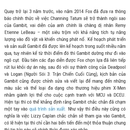
Quay trở lại 3 năm trước, vào năm 2014 Fox đã đưa ra thông
báo chính thức về việc Channing Tatum sẽ trở thành ngôi sao
của Gambit, vai diễn của anh chính là chàng dị nhân Remy
Etienne LeBeau – một siêu trộm với khả năng tích tụ năng
lượng vào đồ vật và khiến chúng phát nổ. Kế hoạch phát triển
và sản xuất Gambit đã được lên kế hoạch trong suốt nhiều năm
qua, tuy nhiên kể từ thời điểm đó thì Gambit dường như đi vào
ngõ cụt. Đầu tiên các đạo diễn được Fox chọn lựa đã liên tiếp
rút lui khỏi dự án này, sau đó với sự thành công của Deadpool
và Logan (Người Sói 3: Trận Chiến Cuối Cùng), kịch bản của
Gambit cũng được chỉnh sửa và viết lại để mang đến những
màu sắc và thể loại đa dạng cho thương hiệu phim X-Men
nhằm giành lợi thế cho cuộc cạnh tranh với MCU và DCEU.
Hiện tại thì có thể khẳng định rằng Gambit chắc chắn đã chạm
một tay vào
quá trình sản xuất.
Như vậy thì điều này cũng có
nghĩa là việc Lizzy Caplan chắc chắn sẽ tham gia vào Gambit,
có lẽ hiện tại thì chỉ cần hai bến tiến đến một thỏa thuận chung
thì tin tức này sẽ chính thức được xác nhận.