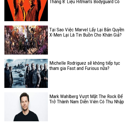
Tháng 8: Liệu Hitman's Bodyguard Có
Thể Bứt Phá?
Tại Sao Việc Marvel Lấy Lại Bản Quyền
X-Men Lại Là Tin Buồn Cho Khán Giả?
Michelle Rodriguez sẽ không tiếp tục
tham gia Fast and Furious nữa?
Mark Wahlberg Vượt Mặt The Rock Để
Trở Thành Nam Diễn Viên Có Thu Nhập
Cao Nhất Năm 2017