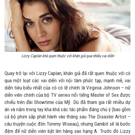
Lizzy Caplan khá quen thuộc với khán giả qua nhiều vai diễn
Quay trở lại với Lizzy Caplan, khán giả đã rất quen thuộc với cô
qua một loạt các vai diễn với nội tâm phức tạp, mạnh mẽ, vai
diễn tiêu biểu nhất của cô có lẽ chính là Virginia Johnson – nữ
diễn viên chính của bộ TV series nổi tiếng Master of Sex được
chiếu trên đài Showtime của Mỹ. Dù đã tham gia rất nhiều dự
án và nắm trong tay kha khá các tác phẩm đáng chú ý (bao gồm
cả bộ phim sắp phát hành vào tháng sau The Disaster Artist –
câu truyện cuộc đờn Tommy Wiseau), nhưng Gambit sẽ là bước
đệm để nữ diễn viên bật lên hàng sao hạng A. Trước đó Lizzy