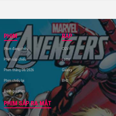
PHIM
RẠP
Phim đang chiếu
CGV
Phim sắp chiếu
Lotte
Phim tháng 08/2026
Galaxy
Phim chiếu lại
BHD
Đánh giá phim
PHIM SẮP RA MẮT