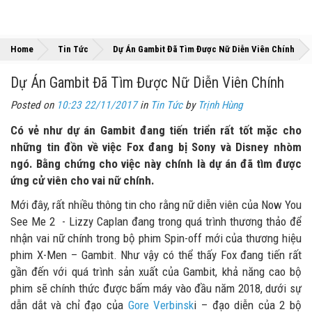
»
»
Home
Tin Tức
Dự Án Gambit Đã Tìm Được Nữ Diễn Viên Chính
Dự Án Gambit Đã Tìm Được Nữ Diễn Viên Chính
Posted on
10:23 22/11/2017
in
Tin Tức
by
Trịnh Hùng
Có vẻ như dự án Gambit đang tiến triển rất tốt mặc cho
những tin đồn về việc Fox đang bị Sony và Disney nhòm
ngó. Bằng chứng cho việc này chính là dự án đã tìm được
ứng cử viên cho vai nữ chính.
Mới đây, rất nhiều thông tin cho rằng nữ diễn viên của Now You
See Me 2 - Lizzy Caplan đang trong quá trình thương thảo để
nhận vai nữ chính trong bộ phim Spin-off mới của thương hiệu
phim X-Men – Gambit. Như vậy có thể thấy Fox đang tiến rất
gần đến với quá trình sản xuất của Gambit, khả năng cao bộ
phim sẽ chính thức được bấm máy vào đầu năm 2018, dưới sự
dẫn dắt và chỉ đạo của
Gore Verbinsk
i – đạo diễn của 2 bộ