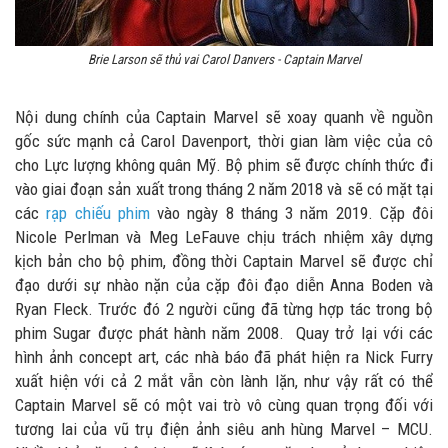
Brie Larson sẽ thủ vai Carol Danvers - Captain Marvel
Nội dung chính của Captain Marvel sẽ xoay quanh về nguồn
gốc sức mạnh cả Carol Davenport, thời gian làm việc của cô
cho Lực lượng không quân Mỹ. Bộ phim sẽ được chính thức đi
vào giai đoạn sản xuất trong tháng 2 năm 2018 và sẽ có mặt tại
các
rạp chiếu phim
vào ngày 8 tháng 3 năm 2019. Cặp đôi
Nicole Perlman và Meg LeFauve chịu trách nhiệm xây dựng
kịch bản cho bộ phim, đồng thời Captain Marvel sẽ được chỉ
đạo dưới sự nhào nặn của cặp đôi đạo diễn Anna Boden và
Ryan Fleck. Trước đó 2 người cũng đã từng hợp tác trong bộ
phim Sugar được phát hành năm 2008. Quay trở lại với các
hình ảnh concept art, các nhà báo đã phát hiện ra Nick Furry
xuất hiện với cả 2 mắt vẫn còn lành lặn, như vậy rất có thể
Captain Marvel sẽ có một vai trò vô cùng quan trọng đối với
tương lai của vũ trụ điện ảnh siêu anh hùng Marvel – MCU.