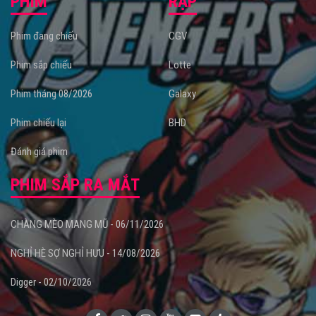
PHIM
RẠP
Phim đang chiếu
CGV
Phim sắp chiếu
Lotte
Phim tháng 08/2026
Galaxy
Phim chiếu lại
BHD
Đánh giá phim
PHIM SẮP RA MẮT
CHÀNG MÈO MANG MŨ - 06/11/2026
NGHỈ HÈ SỢ NGHỈ HƯU - 14/08/2026
Digger - 02/10/2026