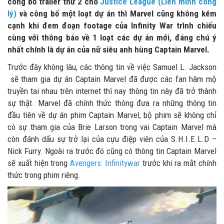
công bố trailer thứ 2 cho
Justice League (Liên minh công
lý)
và công bố một loạt dự án thì Marvel cũng không kém
cạnh khi đem đoạn footage của Infinity War trình chiếu
cùng với thông báo về 1 loạt các dự án mới, đáng chú ý
nhất chính là dự án của nữ siêu anh hùng Captain Marvel.
Trước đây không lâu, các thông tin về việc Samuel L. Jackson
sẽ tham gia dự án Captain Marvel đã được các fan hâm mộ
truyền tai nhau trên internet thì nay thông tin này đã trở thành
sự thật. Marvel đã chính thức thông đưa ra những thông tin
đầu tiên về dự án phim Captain Marvel, bộ phim sẽ không chỉ
có sự tham gia của Brie Larson trong vai Captain Marvel mà
còn đánh dấu sự trở lại của cựu điệp viên của S.H.I.E.L.D –
Nick Furry. Ngoài ra trước đó cũng có thông tin Captain Marvel
sẽ xuất hiện trong
Avengers: Infinitywar
trước khi ra mắt chính
thức trong phim riêng.