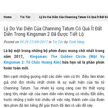
Home
Tin Tức
Lý Do Vai Diễn Của Channing Tatum Có Quá Ít Đất D
Lý Do Vai Diễn Của Channing Tatum Có Quá Ít Đất
Diễn Trong Kingsman 2 Đã Được Tiết Lộ
Posted on
05:29 27/09/2017
in
Tin Tức
by
Trịnh Hùng
Là bộ một trong những bộ phim được mong chờ nhất trong
năm 2017,
Kingsman: The Golden Circle (Mật Vụ
Kingsman 2: Tổ Chức Hoàng Kim)
hứa hẹn sẽ là phần phim
hoàn toàn mới.
Bên cạnh những gương mặt các diễn viên cũ thì điều làm khán
giả chờ đợi nhiều nhất chính là sự xuất hiện của tài tử
Channing Tatum. Tuy nhiên kỳ vọng càng cao thì thất vọng
càng lớn, nhân vật của nam diễn viên không có nhiều đất diễn,
trước những ý kiến trái chiều về việc này, thành viên của đoàn
làm phim đã lên tiếng để giải thích đẻ làm rõ vấn đề này.