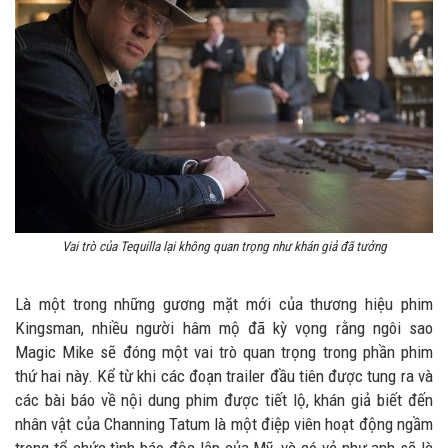
Vai trò của Tequilla lại không quan trọng như khán giả đã tưởng
Là một trong những gương mặt mới của thương hiệu phim
Kingsman, nhiều người hâm mộ đã kỳ vọng rằng ngôi sao
Magic Mike sẽ đóng một vai trò quan trọng trong phần phim
thứ hai này. Kể từ khi các đoạn trailer đầu tiên được tung ra và
các bài báo về nội dung phim được tiết lộ, khán giả biết đến
nhân vật của Channing Tatum là một điệp viên hoạt động ngầm
trong tổ chức tình báo độc lập của Mỹ, và có vẻ như anh sẽ là