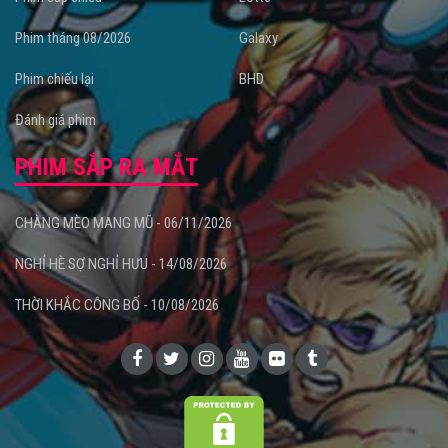
Phim tháng 08/2026
Galaxy
Phim chiếu lại
BHD
Đánh giá phim
PHIM SẮP RA MẮT
CHÀNG MÈO MANG MŨ - 06/11/2026
NGHỈ HÈ SỢ NGHỈ HƯU - 14/08/2026
THỜI KHẮC CÔNG BỐ - 10/08/2026