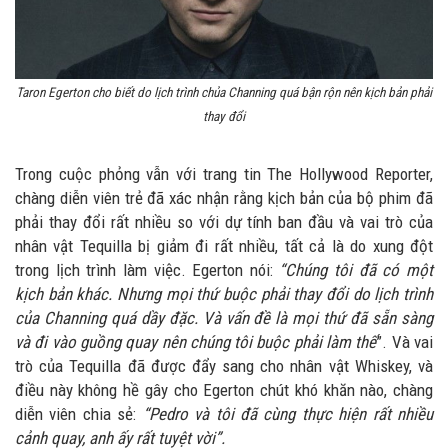
Taron Egerton cho biết do lịch trình chủa Channing quá bận rộn nên kịch bản phải
thay đổi
Trong cuộc phỏng vẫn với trang tin The Hollywood Reporter,
chàng diễn viên trẻ đã xác nhận rằng kịch bản của bộ phim đã
phải thay đổi rất nhiều so với dự tính ban đầu và vai trò của
nhân vật Tequilla bị giảm đi rất nhiều, tất cả là do xung đột
trong lịch trình làm việc. Egerton nói:
“Chúng tôi đã có một
kịch bản khác. Nhưng mọi thứ buộc phải thay đổi do lịch trình
của Channing quá dầy đặc. Và vấn đề là mọi thứ đã sẵn sàng
và đi vào guồng quay nên chúng tôi buộc phải làm thế
”. Và vai
trò của Tequilla đã được đẩy sang cho nhân vật Whiskey, và
điều này không hề gây cho Egerton chút khó khăn nào, chàng
diễn viên chia sẻ:
“Pedro và tôi đã cùng thực hiện rất nhiều
cảnh quay, anh ấy rất tuyệt vời”.