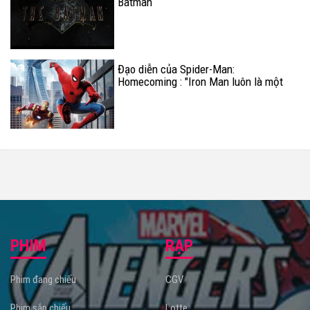
Batman
Đạo diễn của Spider-Man:
Homecoming : "Iron Man luôn là một
phần quan trọng của Spider-Man:
Homecoming"
PHIM
RẠP
Phim đang chiếu
CGV
Phim sắp chiếu
Lotte