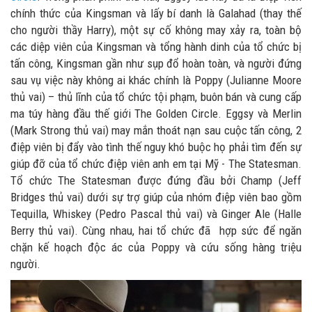
chính thức của Kingsman và lấy bí danh là Galahad (thay thế
cho người thầy Harry), một sự cố không may xảy ra, toàn bộ
các diệp viên của Kingsman và tổng hành dinh của tổ chức bị
tấn công, Kingsman gần như sụp đổ hoàn toàn, và người đứng
sau vụ việc này không ai khác chính là Poppy (Julianne Moore
thủ vai) – thủ lĩnh của tổ chức tội phạm, buôn bán và cung cấp
ma túy hàng đầu thế giới The Golden Circle. Eggsy và Merlin
(Mark Strong thủ vai) may mắn thoát nạn sau cuộc tấn công, 2
điệp viên bị đẩy vào tình thế nguy khó buộc họ phải tìm đến sự
giúp đỡ của tổ chức điệp viên anh em tại Mỹ - The Statesman.
Tổ chức The Statesman được đứng đầu bởi Champ (Jeff
Bridges thủ vai) dưới sự trợ giúp của nhóm điệp viên bao gồm
Tequilla, Whiskey (Pedro Pascal thủ vai) và Ginger Ale (Halle
Berry thủ vai). Cùng nhau, hai tổ chức đã hợp sức để ngăn
chặn kế hoạch độc ác của Poppy và cứu sống hàng triệu
người.