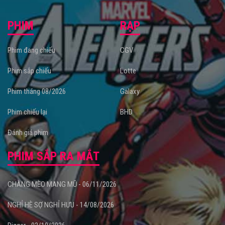
PHIM
RẠP
Phim đang chiếu
CGV
Phim sắp chiếu
Lotte
Phim tháng 08/2026
Galaxy
Phim chiếu lại
BHD
Đánh giá phim
PHIM SẮP RA MẮT
CHÀNG MÈO MANG MŨ - 06/11/2026
NGHỈ HÈ SỢ NGHỈ HƯU - 14/08/2026