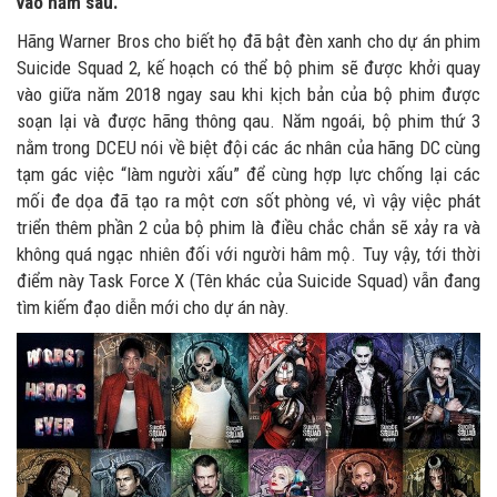
vào năm sau.
Hãng Warner Bros cho biết họ đã bật đèn xanh cho dự án phim
Suicide Squad 2, kế hoạch có thể bộ phim sẽ được khởi quay
vào giữa năm 2018 ngay sau khi kịch bản của bộ phim được
soạn lại và được hãng thông qau. Năm ngoái, bộ phim thứ 3
nằm trong DCEU nói về biệt đội các ác nhân của hãng DC cùng
tạm gác việc “làm người xấu” để cùng hợp lực chống lại các
mối đe dọa đã tạo ra một cơn sốt phòng vé, vì vậy việc phát
triển thêm phần 2 của bộ phim là điều chắc chắn sẽ xảy ra và
không quá ngạc nhiên đối với người hâm mộ. Tuy vậy, tới thời
điểm này Task Force X (Tên khác của Suicide Squad) vẫn đang
tìm kiếm đạo diễn mới cho dự án này.