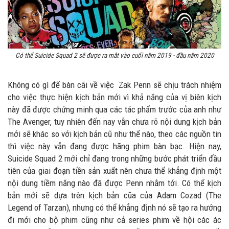
Có thể Suicide Squad 2 sẽ được ra mắt vào cuối năm 2019 - đầu năm 2020
Không có gì để bàn cãi về việc Zak Penn sẽ chịu trách nhiệm
cho việc thực hiện kịch bản mới vì khả năng của vị biên kịch
này đã được chứng minh qua các tác phẩm trước của anh như
The Avenger, tuy nhiên đến nay vẫn chưa rõ nội dung kịch bản
mới sẽ khác so với kịch bản cũ như thế nào, theo các nguồn tin
thì việc này vẫn đang được hãng phim bàn bạc. Hiện nay,
Suicide Squad 2 mới chỉ đang trong những bước phát triển đầu
tiên của giai đoạn tiền sản xuất nên chưa thể khẳng định một
nội dung tiềm năng nào đã được Penn nhắm tới. Có thể kịch
bản mới sẽ dựa trên kịch bản cũa của Adam Cozad (The
Legend of Tarzan), nhưng có thể khẳng định nó sẽ tạo ra hướng
đi mới cho bộ phim cũng như cả series phim về hội các ác