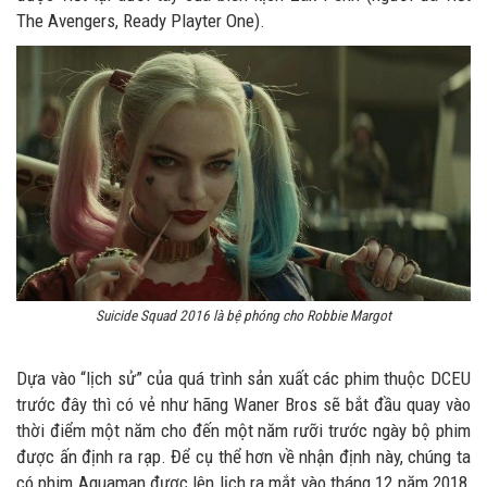
The Avengers, Ready Playter One).
Suicide Squad 2016 là bệ phóng cho Robbie Margot
Dựa vào “lịch sử” của quá trình sản xuất các phim thuộc DCEU
trước đây thì có vẻ như hãng Waner Bros sẽ bắt đầu quay vào
thời điểm một năm cho đến một năm rưỡi trước ngày bộ phim
được ấn định ra rạp. Để cụ thể hơn về nhận định này, chúng ta
có phim Aquaman được lên lịch ra mắt vào tháng 12 năm 2018,