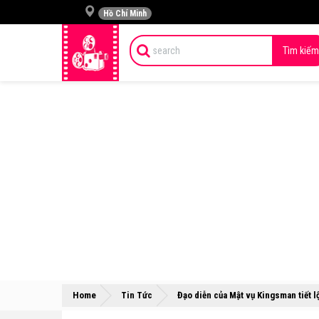
Hồ Chí Minh
Tìm kiếm
Home
Tin Tức
Đạo diễn của Mật vụ Kingsman tiết l