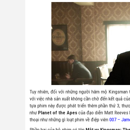
Tuy nhiên, đối với những người hâm mộ Kingsman thì
với việc nhà sản xuất không cần chờ đến kết quả củ
tựa phim này được phát triển thêm phần thứ 3, thươ
như
Planet of the Apes
của đạo diễn Matt Reeves h
thoại như những gì loạt phim về điệp viên
007 – Jam
Phần hai của bộ phim có tên
Mật vụ Kingsman: The