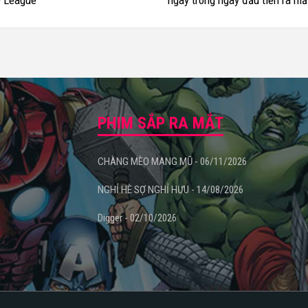
e League
ngay trong ngày đầu tiên ra mắt
Mỹ
PHIM SẮP RA MẮT
CHÀNG MÈO MANG MŨ - 06/11/2026
NGHỈ HÈ SỢ NGHỈ HƯU - 14/08/2026
Digger - 02/10/2026