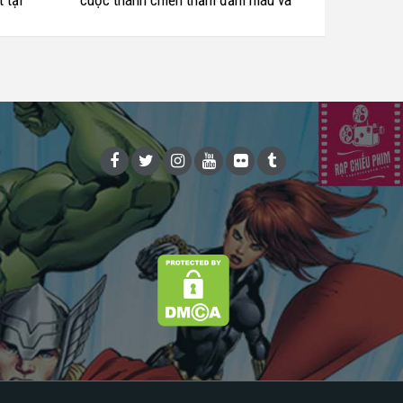
 tại
cuộc thánh chiến thấm đẫm máu và
nước mắt