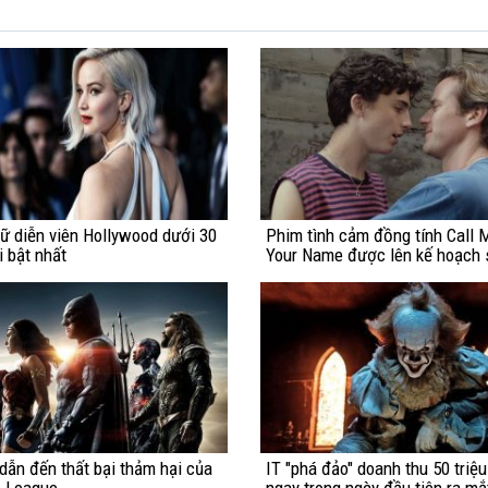
ữ diễn viên Hollywood dưới 30
Phim tình cảm đồng tính Call 
i bật nhất
Your Name được lên kế hoạch 
xuất phần tiếp theo
 dẫn đến thất bại thảm hại của
IT "phá đảo" doanh thu 50 triệ