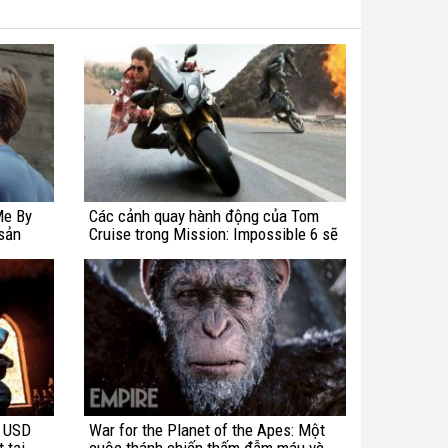
Me By
Các cảnh quay hành động của Tom
sản
Cruise trong Mission: Impossible 6 sẽ
"điên rồ" hơn bao giờ hết!
u USD
War for the Planet of the Apes: Một