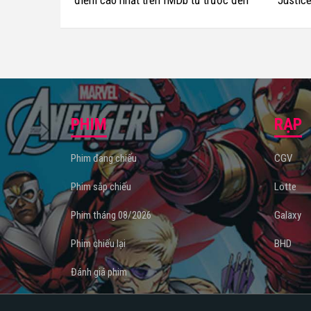
điểm cao nhất trên IMDb từ trước đến
Justic
nay (P.2)
PHIM
RẠP
Phim đang chiếu
CGV
Phim sắp chiếu
Lotte
Phim tháng 08/2026
Galaxy
Phim chiếu lại
BHD
Đánh giá phim