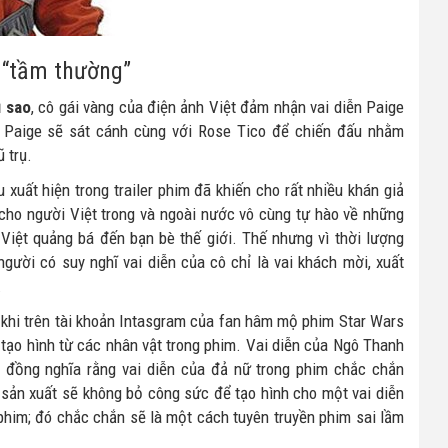
 “tầm thường”
ì sao
, cô gái vàng của điện ảnh Việt đảm nhận vai diễn Paige
. Paige sẽ sát cánh cùng với Rose Tico để chiến đấu nhằm
 trụ.
xuất hiện trong trailer phim đã khiến cho rất nhiều khán giả
 cho người Việt trong và ngoài nước vô cùng tự hào về những
Việt quảng bá đến bạn bè thế giới. Thế nhưng vì thời lượng
 người có suy nghĩ vai diễn của cô chỉ là vai khách mời, xuất
.
, khi trên tài khoản Intasgram của fan hâm mộ phim Star Wars
tạo hình từ các nhân vật trong phim. Vai diễn của Ngô Thanh
y đồng nghĩa rằng vai diễn của đả nữ trong phim chắc chắn
à sản xuất sẽ không bỏ công sức để tạo hình cho một vai diễn
 phim; đó chắc chắn sẽ là một cách tuyên truyền phim sai lầm