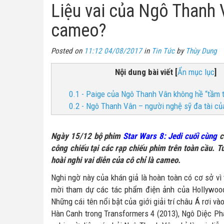
Liệu vai của Ngô Thanh 
cameo?
Posted on
11:12 04/08/2017
in
Tin Tức
by
Thùy Dung
Nội dung bài viết
[
Ẩn mục lục
]
0.1 - Paige của Ngô Thanh Vân không hề “tầm 
0.2 - Ngô Thanh Vân – người nghệ sỹ đa tài củ
Ngày 15/12 bộ phim
Star Wars 8: Jedi cuối cùng
c
công chiếu tại các rạp chiếu phim trên toàn cầu. Tuy
hoài nghi vai diễn của cô chỉ là cameo.
Nghi ngờ này của khán giả là hoàn toàn có cơ sở vì
mời tham dự các tác phẩm điện ảnh của Hollywood
Những cái tên nổi bật của giới giải trí châu Á rơi 
Hàn Canh trong Transformers 4 (2013), Ngô Diệc Phà