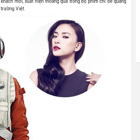
n khách mời, xuất hiện thoáng qua trong bộ phim chỉ để quáng
ị trường Việt.