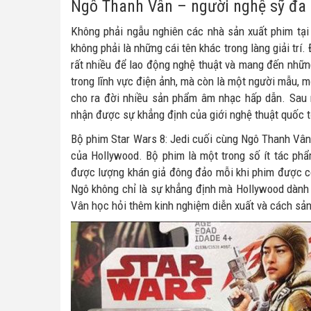
Ngô Thanh Vân – người nghệ sỹ đa 
Không phải ngẫu nghiên các nhà sản xuất phim tạ
không phải là những cái tên khác trong làng giải tr
rất nhiều để lao động nghệ thuật và mang đến những
trong lĩnh vực điện ảnh, mà còn là một người mẫu, mộ
cho ra đời nhiều sản phẩm âm nhạc hấp dẫn. Sau 
nhận được sự khẳng định của giới nghệ thuật quốc t
Bộ phim Star Wars 8: Jedi cuối cùng Ngô Thanh Vân
của Hollywood. Bộ phim là một trong số ít tác phẩ
được lượng khán giả đông đảo mỗi khi phim được c
Ngô không chỉ là sự khẳng định mà Hollywood dành
Vân học hỏi thêm kinh nghiệm diễn xuất và cách sản