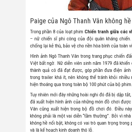
Paige của Ngô Thanh Vân không hề
Trong phần 8 của loạt phim
Chiến tranh giữa các v
– nữ chiến sĩ phi công của đội quân kháng chiến
chống lại kẻ thù, bảo vệ cho nền hòa bình của toàn vũ
Hình ảnh Ngô Thanh Vân trong trang phục chiến đấu 
Việt bất ngờ. Nữ diễn viên sinh năm 1979 đã khiến
thành quả cô đã đạt được, góp phần đưa điện ảnh 
trong trailer khá ít, nên không thể tránh khỏi nhiều
hiện thoáng qua trong toàn bộ 100 phút của bộ phim
Tuy nhiên mới đây những hoài nghi đó đã bị dập tắt
đã xuất hiện hình ảnh của những món đồ chơi được 
Vân cũng xuất hiện trong bộ đồ chơi đó. Điều nà
không phải là một vai diễn “tầm thường”. Bởi vì nh
không hề nổi bật, không có vai trò quan trọng trong
và là kế hoạch kinh doanh thô lỗ.