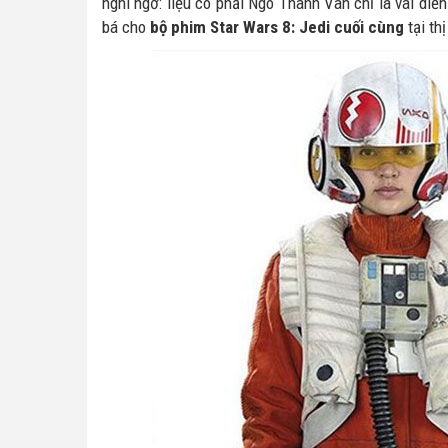
nghi ngờ: liệu có phải Ngô Thanh Vân chỉ là vai diễ
bá cho
bộ phim Star Wars 8: Jedi cuối cùng
tại th