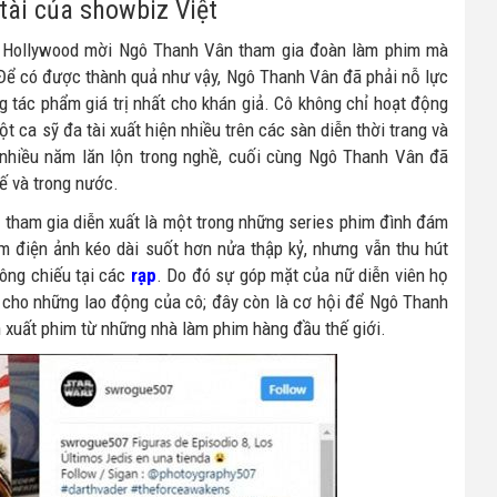
tài của showbiz Việt
i Hollywood mời Ngô Thanh Vân tham gia đoàn làm phim mà
í. Để có được thành quả như vậy, Ngô Thanh Vân đã phải nỗ lực
 tác phẩm giá trị nhất cho khán giả. Cô không chỉ hoạt động
t ca sỹ đa tài xuất hiện nhiều trên các sàn diễn thời trang và
nhiều năm lăn lộn trong nghề, cuối cùng Ngô Thanh Vân đã
ế và trong nước.
 tham gia diễn xuất là một trong những series phim đình đám
m điện ảnh kéo dài suốt hơn nửa thập kỷ, nhưng vẫn thu hút
ông chiếu tại các
rạp
. Do đó sự góp mặt của nữ diễn viên họ
 cho những lao động của cô; đây còn là cơ hội để Ngô Thanh
 xuất phim từ những nhà làm phim hàng đầu thế giới.