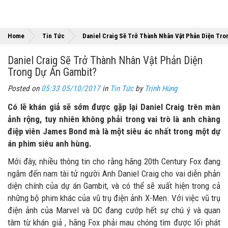
Home
Tin Tức
Daniel Craig Sẽ Trở Thành Nhân Vật Phản Diện Tro
Daniel Craig Sẽ Trở Thành Nhân Vật Phản Diện
Trong Dự Án Gambit?
Posted on
05:33 05/10/2017
in
Tin Tức
by
Trịnh Hùng
Có lẽ khán giả sẽ sớm được gặp lại Daniel Craig trên màn
ảnh rộng, tuy nhiên không phải trong vai trò là anh chàng
điệp viên James Bond mà là một siêu ác nhất trong một dự
án phim siêu anh hùng.
Mới đây, nhiều thông tin cho rằng hãng 20
th
Century Fox đang
ngắm đến nam tài tử người Anh Daniel Craig cho vai diễn phản
diện chính của dự án Gambit, và có thể sẽ xuất hiện trong cả
những bộ phim khác của vũ trụ điện ảnh X-Men. Với việc vũ trụ
điện ảnh của Marvel và DC đang cướp hết sự chú ý và quan
tâm từ khán giả , hãng Fox phải mau chóng tìm được lối phát