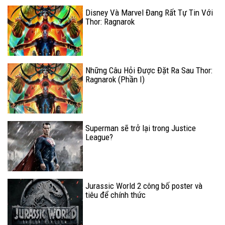
Disney Và Marvel Đang Rất Tự Tin Với
Thor: Ragnarok
Những Câu Hỏi Được Đặt Ra Sau Thor:
Ragnarok (Phần I)
Superman sẽ trở lại trong Justice
League?
Jurassic World 2 công bố poster và
tiêu để chính thức