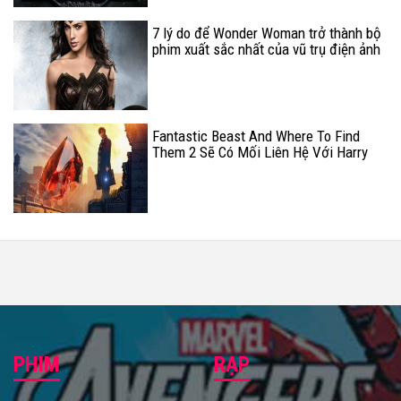
7 lý do để Wonder Woman trở thành bộ
phim xuất sắc nhất của vũ trụ điện ảnh
siêu anh hùng DCEU (Phần 2)
Fantastic Beast And Where To Find
Them 2 Sẽ Có Mối Liên Hệ Với Harry
Potter Và Hòn Đá Phù Thủy
PHIM
RẠP