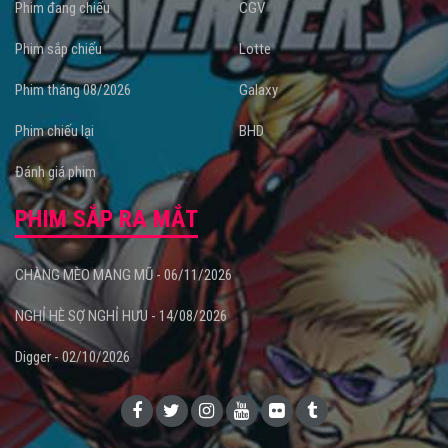
Phim đang chiếu
CGV
Phim sắp chiếu
Lotte
Phim tháng 08/2026
Galaxy
Phim chiếu lại
BHD
Đánh giá phim
PHIM SẮP RA MẮT
CHÀNG MÈO MANG MŨ - 06/11/2026
NGHỈ HÈ SỢ NGHỈ HƯU - 14/08/2026
Digger - 02/10/2026