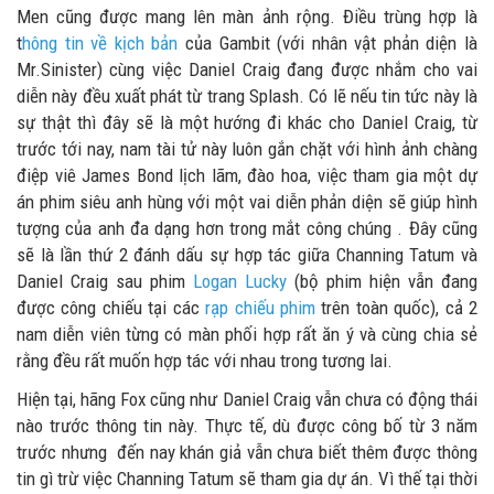
Men cũng được mang lên màn ảnh rộng. Điều trùng hợp là
t
hông tin về kịch bản
của Gambit (với nhân vật phản diện là
Mr.Sinister) cùng việc Daniel Craig đang được nhắm cho vai
diễn này đều xuất phát từ trang Splash.
Có lẽ nếu tin tức này là
sự thật thì đây sẽ là một hướng đi khác cho Daniel Craig, từ
trước tới nay, nam tài tử này luôn gắn chặt với hình ảnh chàng
điệp viê James Bond lịch lãm, đào hoa, việc tham gia một dự
án phim siêu anh hùng với một vai diễn phản diện sẽ giúp hình
tượng của anh đa dạng hơn trong mắt công chúng . Đây cũng
sẽ là lần thứ 2 đánh dấu sự hợp tác giữa Channing Tatum và
Daniel Craig sau phim
Logan Lucky
(bộ phim hiện vẫn đang
được công chiếu tại các
rạp chiếu phim
trên toàn quốc), cả 2
nam diễn viên từng có màn phối hợp rất ăn ý và cùng chia sẻ
rằng đều rất muốn hợp tác với nhau trong tương lai.
Hiện tại, hãng Fox cũng như Daniel Craig vẫn chưa có động thái
nào trước thông tin này. Thực tế, dù được công bố từ 3 năm
trước nhưng đến nay khán giả vẫn chưa biết thêm được thông
tin gì trừ việc Channing Tatum sẽ tham gia dự án. Vì thế tại thời