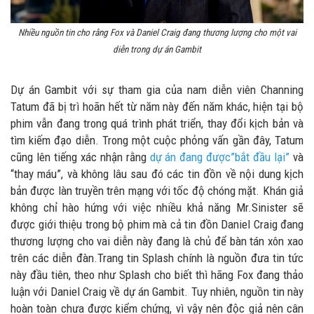
Nhiều nguồn tin cho rằng Fox và Daniel Craig đang thương lượng cho một vai
diễn trong dự án Gambit
Dự án Gambit với sự tham gia của nam diễn viên Channing
Tatum đã bị trì hoãn hết từ năm này đến năm khác, hiện tại bộ
phim vẫn đang trong quá trình phát triển, thay đổi kịch bản và
tìm kiếm đạo diễn. Trong một cuộc phỏng vấn gần đây, Tatum
cũng lên tiếng xác nhận rằng
dự án đang được”bắt đầu lại”
và
“thay máu”, và không lâu sau đó các tin đồn về nội dung kịch
bản được làn truyền trên mạng với tốc độ chóng mặt. Khán giả
không chỉ hào hứng với việc nhiều khả năng Mr.Sinister sẽ
được giới thiệu trong bộ phim mà cả tin đồn Daniel Craig đang
thương lượng cho vai diễn này đang là chủ để bàn tán xôn xao
trên các diễn đàn.
Trang tin Splash chính là nguồn đưa tin tức
này đầu tiên, theo như Splash cho biết thì hãng Fox đang thảo
luận với Daniel Craig về dự án Gambit. Tuy nhiên, nguồn tin này
hoàn toàn chưa được kiểm chứng, vì vậy nên độc giả nên cân