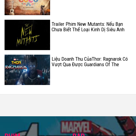
Trailer Phim New Mutants: Nếu Bạn
Chưa Biết Thể Loại Kinh Dị Siêu Anh
Hùng Là Như Thế Nào, Thì Đây Chính
Là Câu Trả Lời
Liệu Doanh Thu CủaThor: Ragnarok Có
Vượt Qua Được Guardians Of The
Galaxy Vol. 2 Và Spider-Man:
Homecoming Hay Không?