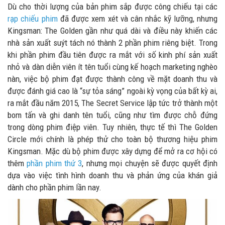
Dù cho thời lượng của bản phim sắp được công chiếu tại các
rạp chiếu phim
đã được xem xét và cân nhắc kỹ lưỡng, nhưng
Kingsman: The Golden gần như quá dài và điều này khiến các
nhà sản xuất suýt tách nó thành 2 phần phim riêng biệt. Trong
khi phần phim đầu tiên được ra mắt với số kinh phí sản xuất
nhỏ và dàn diễn viên ít tên tuổi cùng kế hoạch marketing nghèo
nàn, việc bộ phim đạt được thành công về mặt doanh thu và
được đánh giá cao là “sự tỏa sáng” ngoài kỳ vọng của bất kỳ ai,
ra mắt đầu năm 2015, The Secret Service lập tức trở thành một
bom tấn và ghi danh tên tuổi, cũng như tìm được chỗ đứng
trong dòng phim điệp viên. Tuy nhiên, thực tế thì The Golden
Circle mới chính là phép thử cho toàn bộ thương hiệu phim
Kingsman. Mặc dù bộ phim được xây dựng để mở ra cơ hội có
thêm
phần phim thứ 3
, nhưng mọi chuyện sẽ được quyết định
dựa vào việc tình hình doanh thu và phản ứng của khán giả
dành cho phần phim lần nay.