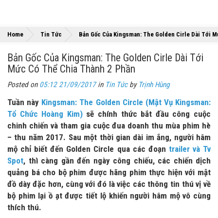
Home
Tin Tức
Bản Gốc Của Kingsman: The Golden Cirle Dài Tới 
Bản Gốc Của Kingsman: The Golden Cirle Dài Tới
Mức Có Thể Chia Thành 2 Phần
Posted on
05:12 21/09/2017
in
Tin Tức
by
Trịnh Hùng
Tuần này
Kingsman: The Golden Circle (Mật Vụ Kingsman:
Tổ Chức Hoàng Kim)
sẽ chính thức bắt đầu công cuộc
chinh chiến và tham gia cuộc đua doanh thu mùa phim hè
– thu năm 2017. Sau một thời gian dài im ắng, người hâm
mộ chỉ biết đến Golden Circle qua các đoạn
trailer và Tv
Spot
, thì càng gần đến ngày công chiếu, các chiến dịch
quảng bá cho bộ phim được hãng phim thực hiện với mật
đồ dày đặc hơn, cùng với đó là việc các thông tin thú vị về
bộ phim lại ồ ạt được tiết lộ khiến người hâm mộ vô cùng
thích thú.