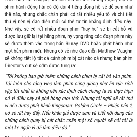
phim hành động hài có độ dài 4 tiếng đồng hồ sẽ dễ xem như
thế nào, nhưng chắc chắn phải có rất nhiều yếu tố và chi tiết
thú vị nên vị đạo diễn mới có thể tự tin khẳng định điều này.
Như vậy, sẽ có rất nhiều đoạn phim “hay ho” sẽ bị cắt bỏ và
được lưu giữ lại tại hãng phim, hy vọng rằng các đoạn phim này
sẽ được thêm vào trong bản Bluray, DVD hoặc phát hành như
một bản phim mới. Nhưng có vẻ như đạo diễn Matthew Vaughn
sẽ không tiết lộ tất cả cảnh phim bị cắt nào cả nhưng bản phim
Director’s cut sẽ sớm được tung ra:
“Tôi không bao giờ thêm những cảnh phim bị cắt bỏ vào phim.
Tôi luôn cho rằng việc làm phim cũng giống như ăn xúc xích
vậy, tốt nhất là không nên xác định cách chúng ta sẽ thực hiện
nó vì điều này sẽ phá hỏng mọi thứ. Nhưng tôi nghĩ sẽ rất thú
vị nếu được phát hành Kingsman: Golden Circle – Phiên bản 2,
nó sẽ rất hay đấy. Nếu khán giả được xem và biết nội dung của
những cảnh quay bị cắt chắc chắn một số người sẽ nói tôi là
một kẻ ngốc vì đã làm điều đó.”