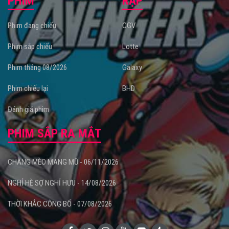
PHIM
RẠP
Phim đang chiếu
CGV
Phim sắp chiếu
Lotte
Phim tháng 08/2026
Galaxy
Phim chiếu lại
BHD
Đánh giá phim
PHIM SẮP RA MẮT
CHÀNG MÈO MANG MŨ - 06/11/2026
NGHỈ HÈ SỢ NGHỈ HƯU - 14/08/2026
THỜI KHẮC CÔNG BỐ - 07/08/2026