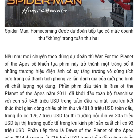
Spider-Man: Homecoming được dự đoán tiếp tục có mức doanh
thu "khủng" trong tuần thứ hai
Nếu như mọi chuyện theo đúng dự đoán thì War For the Planet
of the Apes sẽ khiến tựa phim này trở thành một trông số ít
những thương hiệu điện ảnh có sự tăng trưởng vô cùng tích
cực trong cả thành tích phòng vé lẫn đánh giá của giới phê bình
về chất lượng nội dung. Phần phim đầu tiên là Rise of the
Planet of the Apes năm 2011 đã khởi đầu toàn bộ franchise
với con số 54,8 triệu USD trong tuần đầu ra mắt, sau khi kết
thúc thời gian công chiếu phim thu về 481,8 triệu USD toàn cẩu,
trong đó có 176,7 triệu USD tại thị trường nội địa và 305 triệu
USD tại thị trường quốc tế trong khi kinh phí sản xuất chỉ có 93
triệu USD. Phần tiếp theo là Dawn of the Planet of the Apes
năm 2014 đã mang về 72,6 triệu USD trong tuần đầu công chiếu