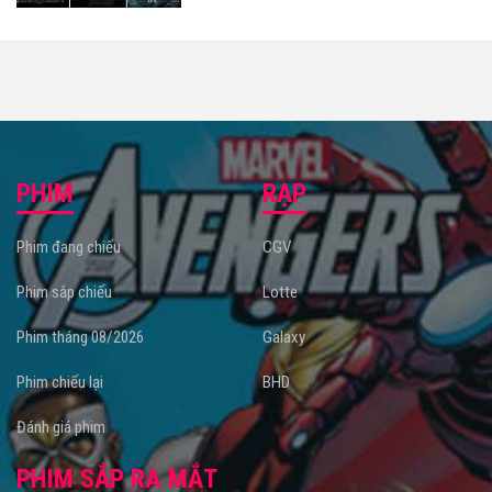
PHIM
RẠP
Phim đang chiếu
CGV
Phim sắp chiếu
Lotte
Phim tháng 08/2026
Galaxy
Phim chiếu lại
BHD
Đánh giá phim
PHIM SẮP RA MẮT