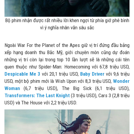
Bộ phim nhận được rất nhiều lời khen ngợi từ phía giớ phê bình
vì ý nghĩa nhân văn sâu sắc
Ngoài War For the Planet of the Apes giữ vị trí đứng đầu bảng
xếp hạng doanh thu Bắc Mỹ, giới chuyên môn cũng dự đoán
những vị trí còn lại trong top 10 lần lượt sẽ là những cái tên
quen thuộc như Spider-Man: Homecoming với 67,8 triệu USD,
Despicable Me 3
với 20,1 triệu USD,
Baby Driver
với 9,6 triệu
USD, một bộ phim mới là Wish Upon với 8,3 triệu USD,
Wonder
Woman
(6,7 triệu USD), The Big Sick (6,1 triệu USD),
Transformers: The Last Knight
(3 triệu USD), Cars 3 (2,8 triệu
USD) và The House với 2,2 triệu USD.