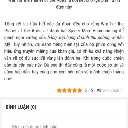
War For the Planet of the Apes là hồi kết cho tựa phim đình
đám này
Tổng kết lại, hầu hết các dự đoán đều cho rằng War For the
Planet of the Apes sẽ đánh bại Spider-Man: Homecoming để
giành ngôi vương của
bảng xếp hạng doanh thu phòng vé
Bắc
Mỹ. Tuy nhiên, với danh tiếng hiện tại của bộ phim cùng với
hiệu ứng truyền miệng của khán giả, có nhiều khả năng Nhện
vẫn sẽ có đủ sức để vùng lên đánh bại Khỉ trong cuộc chiến
cân tài cân sức này. Dù sao thì đây cũng là một cuộc so tài vô
cùng hấp dẫn, hãy cùng chờ xem bên nào sẽ giành chiến thắng
nhé!
5
/
5
(
98
bình chọn
)
BÌNH LUẬN (0)