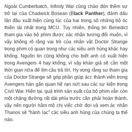
Ngoài Cumberbatch, Infinity War cũng chào đón thêm sự
trở lại của Chadwick Bosean (B
lack Panther
), đánh dấu
lần đầu xuất hiện cùng lúc của hai trong số những bộ óc
thiên tài nhất trong MCU. Tuy nhiên, thông tin Benedict
tham gia vào bộ phim được xác nhận tương đối muộn, vì
vậy không rõ rằng vai trò của nhân vật Doctor Strange
trong phim có quan trọng như các siêu anh hùng khác hay
không. Nguồn tin cũng không cho biết anh có xuất hiện
trong Avengers 4 hay không, vì vậy khán giả sẽ cần một
thời gian nữa để tìm câu trả lời. Hy vọng rằng sự tham gia
của Doctor Strange sẽ góp phần giúp ácc thành viên trong
Avengers hàn gắn quan hệ rạn nứt sau các sự kiện trong
Civil War. Hiện tại, quá trình sản xuất của bộ phim vẫn còn
một chặng đường rất dài phía trước cần phải hoàn thành,
vậy nên người hâm mộ chị việc chờ đợi và xem ác nhân
Thanos sẽ “hành lạc” các siêu anh hùng của chúng ta thế
nào.