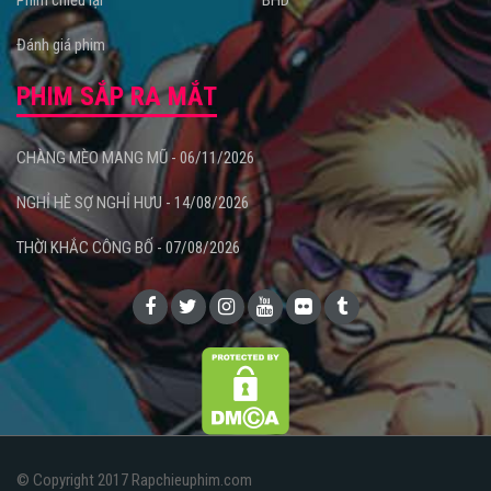
Phim chiếu lại
BHD
Đánh giá phim
PHIM SẮP RA MẮT
CHÀNG MÈO MANG MŨ - 06/11/2026
NGHỈ HÈ SỢ NGHỈ HƯU - 14/08/2026
THỜI KHẮC CÔNG BỐ - 07/08/2026
© Copyright 2017 Rapchieuphim.com