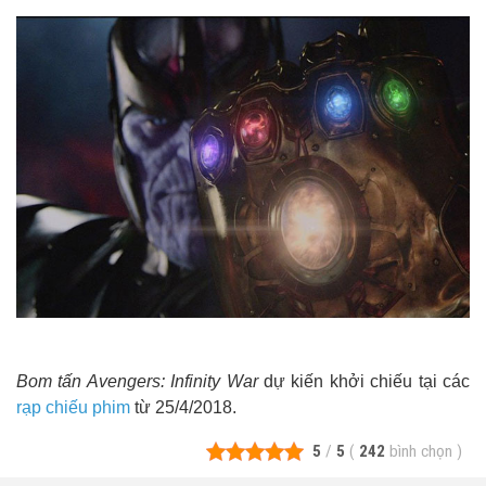
Bom tấn Avengers: Infinity War
dự kiến khởi chiếu tại các
rạp chiếu phim
từ 25/4/2018.
5
/
5
(
242
bình chọn
)