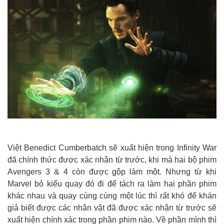
Việt Benedict Cumberbatch sẽ xuất hiện trong Infinity War
đã chính thức được xác nhận từ trước, khi mà hai bộ phim
Avengers 3 & 4 còn được gộp làm một. Nhưng từ khi
Marvel bỏ kiểu quay đó đi để tách ra làm hai phần phim
khác nhau và quay cùng cùng một lúc thì rất khó để khán
giả biết được các nhân vật đã được xác nhận từ trước sẽ
xuất hiện chính xác trong phần phim nào. Về phần mình thì