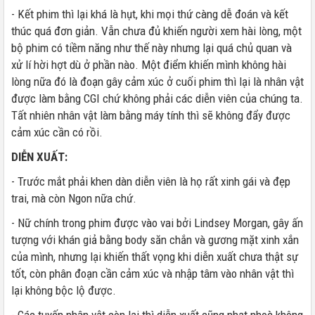
- Kết phim thì lại khá là hụt, khi mọi thứ càng dễ đoán và kết
thúc quá đơn giản. Vẫn chưa đủ khiến người xem hài lòng, một
bộ phim có tiềm năng như thế này nhưng lại quá chủ quan và
xử lí hời hợt dù ở phần nào. Một điểm khiến mình không hài
lòng nữa đó là đoạn gây cảm xúc ở cuối phim thì lại là nhân vật
được làm bằng CGI chứ không phải các diễn viên của chúng ta.
Tất nhiên nhân vật làm bằng máy tính thì sẽ không đẩy được
cảm xúc cần có rồi.
DIỄN XUẤT:
- Trước mắt phải khen dàn diễn viên là họ rất xinh gái và đẹp
trai, mà còn Ngon nữa chứ.
- Nữ chính trong phim được vào vai bởi Lindsey Morgan, gây ấn
tượng với khán giả bằng body săn chắn và gương mặt xinh xắn
của mình, nhưng lại khiến thất vọng khi diễn xuất chưa thật sự
tốt, còn phân đoạn cần cảm xúc và nhập tâm vào nhân vật thì
lại không bộc lộ được.