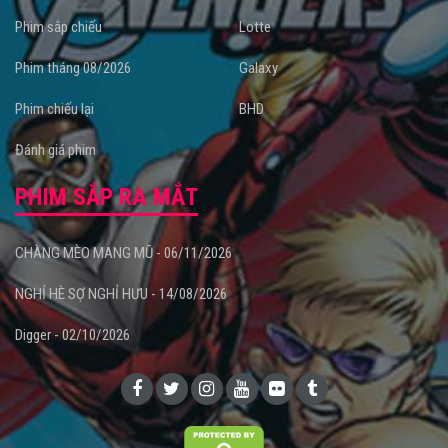
Phim sắp chiếu
Lotte
Phim tháng 08/2026
Galaxy
Phim chiếu lại
BHD
Đánh giá phim
PHIM SẮP RA MẮT
CHÀNG MÈO MANG MŨ - 06/11/2026
NGHỈ HÈ SỢ NGHỈ HƯU - 14/08/2026
Digger - 02/10/2026