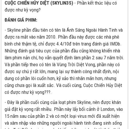
CUỘC CHIẾN HỦY DIỆT (SKYLIN3S)
- Phần kết thúc liệu có
được như kỳ vọng?
ĐÁNH GIÁ PHIM:
- Skyline phần đầu tiên có tên là Ánh Sáng Ngoài Hành Tinh và
được ra mắt vào năm 2010. Phần đầu này được các nhà phê
bình chê thậm tệ, chỉ được 4.4/10đ trên trang đánh giá IMDb.
Những đánh giá tiêu cực của phần đầu cũng không khiến nhà
làm phim nản chí, họ vẫn quyết định làm phần 2 sau 7 năm trời.
Và phần tiếp theo có tên là Vùng Trời Diệt Vong, phần này có
được sự chú ý rất lớn, mang lại sự thành công nhất định, nội
dung có phần lôi cuốn hơn, kỹ xảo thì nhãn mãn hơn, nhưng
cũng chưa gọi là xuất sắc. Và cuối cùng, Cuộc Chiến Hủy Diệt
có được như kỳ vọng???.
- Đây là phần cuối cùng của loạt phim Skyline, nên được khán
giả đặt kỳ vọng rất nhiều. Phần này lấy bối cảnh ở London, vào
15 năm sau của phần 2 và có một loại virus mới đã xuất hiện
và xâm nhập vào những người ngoài hành tinh đang sinh sống