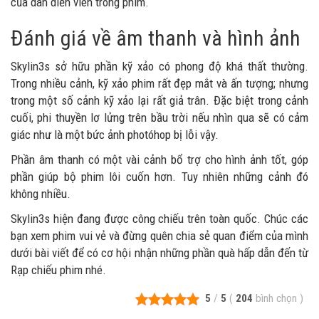
của dàn diễn viên trong phim.
Đánh giá về âm thanh và hình ảnh
Skylin3s sở hữu phần kỹ xảo có phong độ khá thất thường.
Trong nhiều cảnh, kỹ xảo phim rất đẹp mắt và ấn tượng; nhưng
trong một số cảnh kỹ xảo lại rất giả trân. Đặc biệt trong cảnh
cuối, phi thuyền lơ lửng trên bầu trời nếu nhìn qua sẽ có cảm
giác như là một bức ảnh photóhop bị lỗi vậy.
Phần âm thanh có một vài cảnh bổ trợ cho hình ảnh tốt, góp
phần giúp bộ phim lôi cuốn hơn. Tuy nhiên những cảnh đó
không nhiều.
Skylin3s hiện đang được công chiếu trên toàn quốc. Chúc các
bạn xem phim vui vẻ và đừng quên chia sẻ quan điểm của mình
dưới bài viết để có cơ hội nhận những phần quà hấp dẫn đến từ
Rạp chiếu phim nhé.
5
/
5
(
204
bình chọn
)