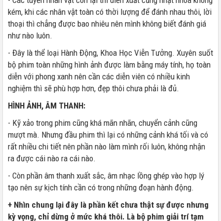
- Các tuyến nhân vật còn lại thì diễn xuất cũng nhạt nhoà không
kém, khi các nhân vật toàn có thời lượng để đánh nhau thôi, lời
thoại thì chẳng được bao nhiêu nên mình không biết đánh giá
như nào luôn.
- Đây là thể loại Hành Động, Khoa Học Viễn Tưởng. Xuyên suốt
bộ phim toàn những hình ảnh được làm bằng máy tính, họ toàn
diễn với phong xanh nên cần các diễn viên có nhiều kinh
nghiệm thì sẽ phù hợp hơn, đẹp thôi chưa phải là đủ.
HÌNH ẢNH, ÂM THANH:
- Kỹ xảo trong phim cũng khá mãn nhãn, chuyển cảnh cũng
mượt mà. Nhưng đầu phim thì lại có những cảnh khá tối và có
rất nhiều chi tiết nên phần nào làm mình rối luôn, không nhận
ra được cái nào ra cái nào.
- Còn phần âm thanh xuất sắc, âm nhạc lồng ghép vào hợp lý
tạo nên sự kịch tính cần có trong những đoạn hành động.
+ Nhìn chung lại đây là phần kết chưa thật sự được nhưng
kỳ vọng, chỉ dừng ở mức khá thôi. Là bộ phim giải trí tạm