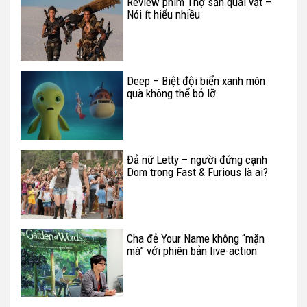
Review phim Thợ săn quái vật –
Nói ít hiểu nhiều
Deep – Biệt đội biển xanh món
quà không thể bỏ lỡ
Đả nữ Letty – người đứng cạnh
Dom trong Fast & Furious là ai?
Cha đẻ Your Name không “mặn
mà” với phiên bản live-action