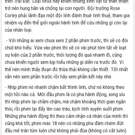
trên Trái Đất. Loại virus này khiến những sinh vật từ thân thiện
trở nên hung hãn và chống lại con người. Đội trưởng Rose
Corley phải lãnh đạo một đội lính đánh thuê tinh thuệ, tham gia
nhiệm vụ đến thế giới ngoài hành tinh để cứu những gì còn lại
của nhân loại.
- Với những ai xem chưa xem 2 phần phim trước, thì sẽ có đôi
chút khó hiểu. Vừa vào phim thì sẽ có vài phút tóm tắt về loạt
sự kiện của 2 phần trước, thời lượng đó quá nhanh đi, cũng
chưa khiến người xem kịp hiểu những gì diễn ra trước đó. Vì
thế nên mình thấy đoạn đó thừa thải không cần thiết. Tốt nhất
vẫn nên xem phần trước rồi hãy xem phần kết này nhé.
- Nhịp phim nó nhanh chậm bất thình lình, chứ nó không theo
một hồi nào cả. Mới đầu phim là có pha hành động, xong xíu
thì nhịp phim lại chầm chậm, mà chậm khoảng thời gian ngắn
thôi, rồi phim lại đẩy lên cao trào, kịch tính xuyên suốt phim.
Những pha hành động thì theo cảm nhận cá nhân của mình thì
cũng khá tốt, phim mác 18 nên có những pha đâm chém đứt
đầu mẻ trán tùm luôn chứ không phải đùa (không có cắt luôn).