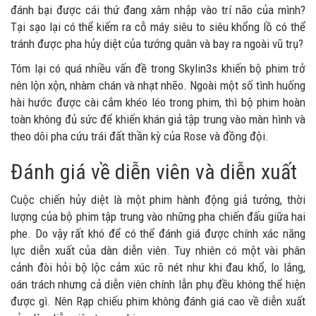
đánh bại được cái thứ đang xâm nhập vào trí não của mình?
Tại sạo lại có thể kiếm ra cỗ máy siêu to siêu khổng lồ có thể
tránh được pha hủy diệt của tướng quân và bay ra ngoài vũ trụ?
Tóm lại có quá nhiều vấn đề trong Skylin3s khiến bộ phim trở
nên lộn xộn, nhàm chán và nhạt nhẽo. Ngoài một số tình huống
hài hước được cài cắm khéo léo trong phim, thì bộ phim hoàn
toàn không đủ sức để khiến khán giả tập trung vào màn hình và
theo dõi pha cứu trái đất thần kỳ của Rose và đồng đội.
Đánh giá về diễn viên và diễn xuất
Cuộc chiến hủy diệt là một phim hành động giả tưởng, thời
lượng của bộ phim tập trung vào những pha chiến đấu giữa hai
phe. Do vậy rất khó để có thể đánh giá được chính xác năng
lực diễn xuất của dàn diễn viên. Tuy nhiên có một vài phân
cảnh đòi hỏi bộ lộc cảm xúc rõ nét như khi đau khổ, lo lắng,
oán trách nhưng cả diễn viên chính lẫn phụ đều không thể hiện
được gì. Nên Rạp chiếu phim không đánh giá cao về diễn xuất