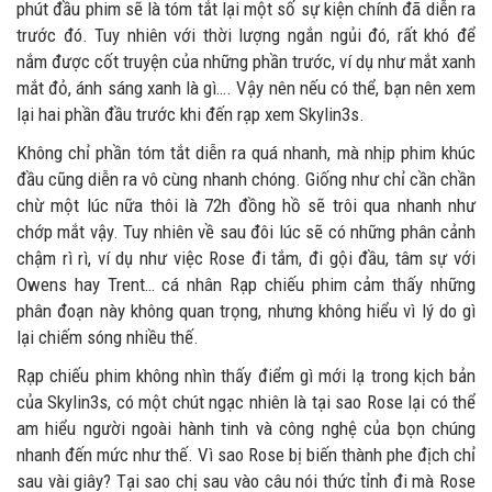
phút đầu phim sẽ là tóm tắt lại một số sự kiện chính đã diễn ra
trước đó. Tuy nhiên với thời lượng ngắn ngủi đó, rất khó để
nắm được cốt truyện của những phần trước, ví dụ như mắt xanh
mắt đỏ, ánh sáng xanh là gì…. Vậy nên nếu có thể, bạn nên xem
lại hai phần đầu trước khi đến rạp xem Skylin3s.
Không chỉ phần tóm tắt diễn ra quá nhanh, mà nhịp phim khúc
đầu cũng diễn ra vô cùng nhanh chóng. Giống như chỉ cần chần
chừ một lúc nữa thôi là 72h đồng hồ sẽ trôi qua nhanh như
chớp mắt vậy. Tuy nhiên về sau đôi lúc sẽ có những phân cảnh
chậm rì rì, ví dụ như việc Rose đi tắm, đi gội đầu, tâm sự với
Owens hay Trent… cá nhân Rạp chiếu phim cảm thấy những
phân đoạn này không quan trọng, nhưng không hiểu vì lý do gì
lại chiếm sóng nhiều thế.
Rạp chiếu phim không nhìn thấy điểm gì mới lạ trong kịch bản
của Skylin3s, có một chút ngạc nhiên là tại sao Rose lại có thể
am hiểu người ngoài hành tinh và công nghệ của bọn chúng
nhanh đến mức như thế. Vì sao Rose bị biến thành phe địch chỉ
sau vài giây? Tại sao chị sau vào câu nói thức tỉnh đi mà Rose