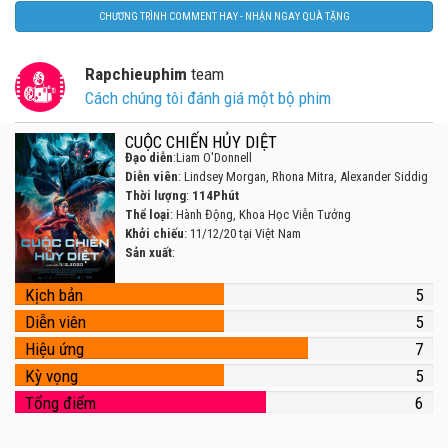
CHƯƠNG TRÌNH COMMENT HAY - NHẬN NGAY QUÀ TẶNG
Rapchieuphim
team
Cách chúng tôi đánh giá một bộ phim
CUỘC CHIẾN HỦY DIỆT
Đạo diễn
:Liam O'Donnell
Diễn viên
: Lindsey Morgan, Rhona Mitra, Alexander Siddig
Thời lượng
:
114Phút
Thể loại
: Hành Động, Khoa Học Viễn Tưởng
Khởi chiếu
: 11/12/20 tại Việt Nam
Sản xuất
:
Kịch bản
5
Diễn viên
5
Hiệu ứng
7
Kỳ vọng
5
Tổng điểm
6