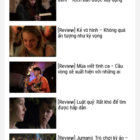
tốt
[Review] Kẻ vô hình – Không quá
ấn tượng như kỳ vọng
[Review] Mùa viết tình ca – Cầu
vòng sẽ xuất hiện với những ai
không từ bỏ cố gắng
[Review] Luật quỷ: Rất khó để tìm
được hấp dẫn
[Review] Jumanji: Trò chơi kỳ ảo –