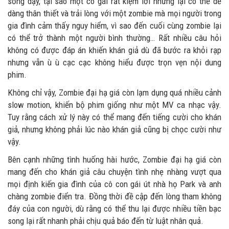
sống dậy, tại sao một cô gái rất kiệm lời nhưng lại có thể dễ
dàng thân thiết và trải lòng với một zombie mà mọi người trong
gia đình cảm thấy nguy hiểm, vì sao đến cuối cùng zombie lại
có thể trở thành một người bình thường… Rất nhiều câu hỏi
không có được đáp án khiến khán giả dù đã bước ra khỏi rạp
nhưng vẫn ù ù cạc cạc không hiểu được trọn vẹn nội dung
phim.
Không chỉ vậy, Zombie đại hạ giá còn lạm dụng quá nhiều cảnh
slow motion, khiến bộ phim giống như một MV ca nhạc vậy.
Tuy rằng cách xử lý này có thể mang đến tiếng cười cho khán
giả, nhưng không phải lúc nào khán giả cũng bị chọc cười như
vậy.
Bên cạnh những tình huống hài hước, Zombie đại hạ giá còn
mang đến cho khán giả câu chuyện tình nhẹ nhàng vượt qua
mọi định kiến gia đình của cô con gái út nhà họ Park và anh
chàng zombie điển tra. Đồng thời đề cập đến lòng tham không
đáy của con người, dù rằng có thể thu lại được nhiều tiền bạc
song lại rất nhanh phải chịu quả báo đến từ luật nhân quả.