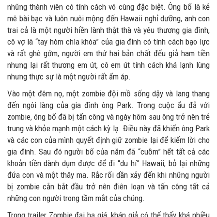
những thành viên có tính cách vô cùng đặc biệt. Ông bố là kẻ
mê bài bạc và luôn nuôi mộng đến Hawaii nghỉ dưỡng, anh con
trai cả là một người hiền lành thật thà và yêu thương gia đình,
cô vợ là “tay hòm chìa khóa” của gia đình có tính cách bạo lực
và rất ghê gớm, người em thứ hai bản chất đểu giả ham tiền
nhưng lại rất thương em út, cô em út tính cách khá lạnh lùng
nhưng thực sự là một người rất ấm áp.
Vào một đêm nọ, một zombie đội mồ sống dậy và lang thang
đến ngôi làng của gia đình ông Park. Trong cuộc ẩu đả với
zombie, ông bố đã bị tấn công và ngày hôm sau ông trở nên trẻ
trung và khỏe mạnh một cách kỳ lạ. Điều này đã khiến ông Park
và các con của mình quyết định giữ zombie lại để kiếm lời cho
gia đình. Sau đó người bố của năm đã “cuỗm” hết tất cả các
khoản tiền dành dụm được để đi “du hí” Hawaii, bỏ lại những
đứa con và một thây ma. Rắc rối dần xảy đến khi những người
bị zombie cắn bắt đầu trở nên điên loạn và tấn công tất cả
những con người trong tầm mắt của chúng.
Trong trailer Zombie đại hạ giá, khán giả có thể thấy khá nhiều