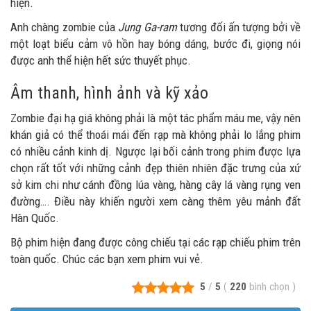
hiện.
Anh chàng zombie của
Jung Ga-ram
tương đối ấn tượng bởi về
một loạt biểu cảm vô hồn hay bóng dáng, bước đi, giọng nói
được anh thể hiện hết sức thuyết phục.
Âm thanh, hình ảnh và kỹ xảo
Zombie đại hạ giá không phải là một tác phẩm máu me, vậy nên
khán giả có thể thoái mái đến rạp mà không phải lo lắng phim
có nhiều cảnh kinh dị. Ngược lại bối cảnh trong phim được lựa
chọn rất tốt với những cảnh đẹp thiên nhiên đặc trưng của xứ
sở kim chi như cánh đồng lúa vàng, hàng cây lá vàng rụng ven
đường…. Điều này khiến người xem càng thêm yêu mảnh đất
Hàn Quốc.
Bộ phim hiện đang được công chiếu tại các rạp chiếu phim trên
toàn quốc. Chúc các bạn xem phim vui vẻ.
5
/
5
(
220
bình chọn
)