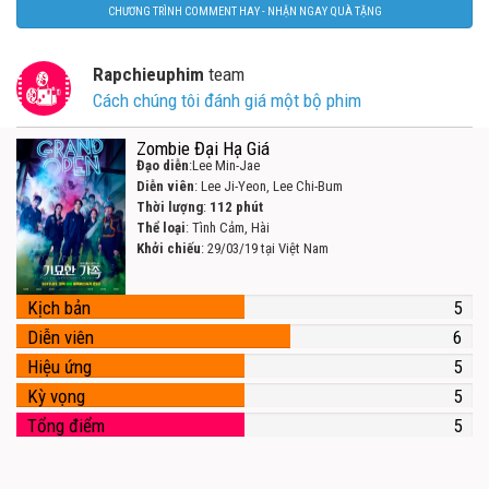
CHƯƠNG TRÌNH COMMENT HAY - NHẬN NGAY QUÀ TẶNG
Rapchieuphim
team
Cách chúng tôi đánh giá một bộ phim
Zombie Đại Hạ Giá
Đạo diễn
:Lee Min-Jae
Diễn viên
: Lee Ji-Yeon, Lee Chi-Bum
Thời lượng
:
112 phút
Thể loại
: Tình Cảm, Hài
Khởi chiếu
: 29/03/19 tại Việt Nam
Kịch bản
5
Diễn viên
6
Hiệu ứng
5
Kỳ vọng
5
Tổng điểm
5