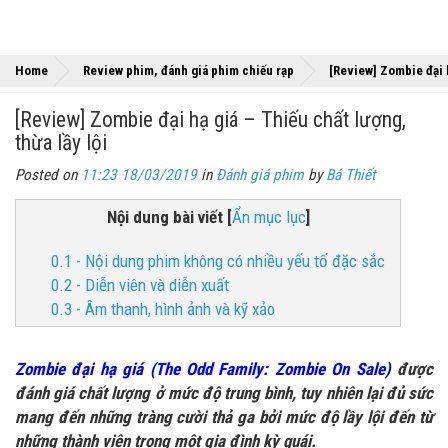
Home
Review phim, đánh giá phim chiếu rạp
[Review] Zombie đại h
[Review] Zombie đại hạ giá – Thiếu chất lượng,
thừa lầy lội
Posted on
11:23 18/03/2019
in
Đánh giá phim
by
Bá Thiết
Nội dung bài viết
[
Ẩn mục lục
]
0.1 - Nội dung phim không có nhiều yếu tố đặc sắc
0.2 - Diễn viên và diễn xuất
0.3 - Âm thanh, hình ảnh và kỹ xảo
Zombie đại hạ giá (The Odd Family: Zombie On Sale)
được
đánh giá chất lượng ở mức độ trung bình, tuy nhiên lại đủ sức
mang đến những tràng cười thả ga bởi mức độ lầy lội đến từ
những thành viên trong một gia đình kỳ quái.