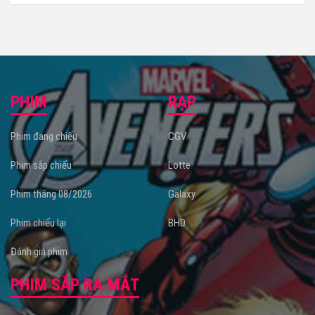
PHIM
RẠP
Phim đang chiếu
CGV
Phim sắp chiếu
Lotte
Phim tháng 08/2026
Galaxy
Phim chiếu lại
BHD
Đánh giá phim
PHIM SẮP RA MẮT