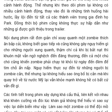
cảnh hành động. Thế nhưng khi theo dõi phim lại không có
nhiều cảnh hành động, thay vào đó là những tình huống hài
hước, lầy lội đến từ tất cả các thành viên trong gia đình họ
Park. Đồng thời bộ phim cũng không thực sự hấp dẫn như
những gì được giới thiệu trong trailer.
Nội dung phim rất đơn giản chỉ xoay quanh một zombie thích
ăn bắp cải, không biết giao tiếp và cũng không gây nguy hiểm gì
cho những người xung quanh, thậm chí cả khi bị bắt nạt thì
khuôn mặt vẫn ngờ nghệch đến đáng thương, đến cả một chú
chó cũng khiến zombie phải chạy té khỏi từ ngày đến đêm để
tìm chỗ ẩn nấp. Nguy hiểm thực sự đến từ những người bị
zombie cắn, thế nhưng lại không hiểu sao ông bố bị cắn mà khi
quay trở về từ nước Mỹ lại vẫn khỏe mạnh không hề có bất cứ
vấn đề gì.
Các tình tiết trong phim xây dựng khá cẩu thả, liên kết với nhau
khá khiên cưỡng và đôi lúc khán giả không thể hiểu vì sao sự
việc lại diễn biến như vậy. Làm sao một zombie có thể đội mồ