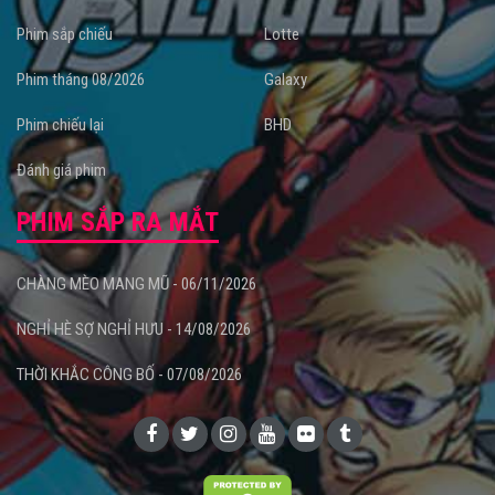
Phim sắp chiếu
Lotte
Phim tháng 08/2026
Galaxy
Phim chiếu lại
BHD
Đánh giá phim
PHIM SẮP RA MẮT
CHÀNG MÈO MANG MŨ - 06/11/2026
NGHỈ HÈ SỢ NGHỈ HƯU - 14/08/2026
THỜI KHẮC CÔNG BỐ - 07/08/2026