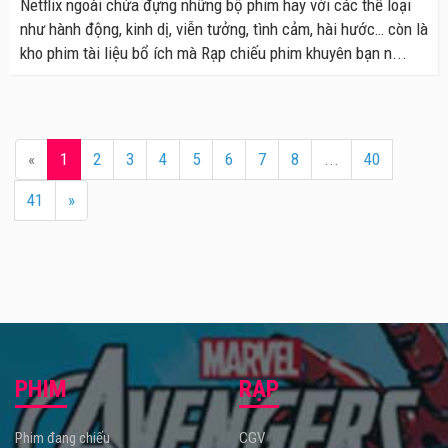
Netflix ngoài chứa đựng những bộ phim hay với các thể loại
như hành động, kinh dị, viễn tưởng, tình cảm, hài hước… còn là
kho phim tài liệu bổ ích mà Rạp chiếu phim khuyên bạn n...
«
1
2
3
4
5
6
7
8
...
40
41
»
PHIM
RẠP
Phim đang chiếu
CGV