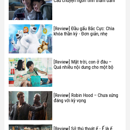
Câu chuyện ngôn tình thấm đẫm
nước mắt
[Review] Đầu gấu Bắc Cực: Chìa
khóa thần kỳ - Đơn giản, nhẹ
nhàng
[Review] Mặt trời, con ở đâu –
Quá nhiều nội dung cho một bộ
phim
[Review] Robin Hood – Chưa xứng
đáng với kỳ vọng
[Review] Sở thú thoát ế - Ế là ế