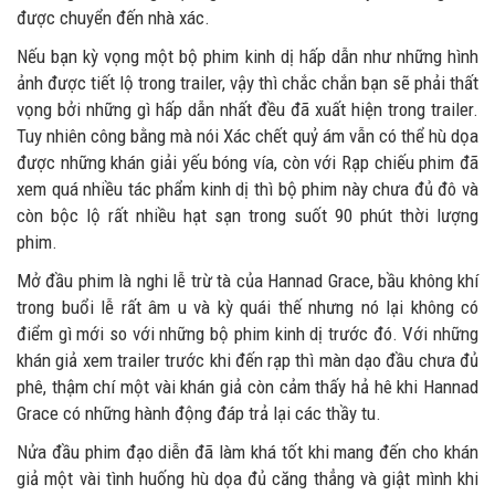
được chuyển đến nhà xác.
Nếu bạn kỳ vọng một bộ phim kinh dị hấp dẫn như những hình
ảnh được tiết lộ trong trailer, vậy thì chắc chắn bạn sẽ phải thất
vọng bởi những gì hấp dẫn nhất đều đã xuất hiện trong trailer.
Tuy nhiên công bằng mà nói Xác chết quỷ ám vẫn có thể hù dọa
được những khán giải yếu bóng vía, còn với Rạp chiếu phim đã
xem quá nhiều tác phẩm kinh dị thì bộ phim này chưa đủ đô và
còn bộc lộ rất nhiều hạt sạn trong suốt 90 phút thời lượng
phim.
Mở đầu phim là nghi lễ trừ tà của Hannad Grace, bầu không khí
trong buổi lễ rất âm u và kỳ quái thế nhưng nó lại không có
điểm gì mới so với những bộ phim kinh dị trước đó. Với những
khán giả xem trailer trước khi đến rạp thì màn dạo đầu chưa đủ
phê, thậm chí một vài khán giả còn cảm thấy hả hê khi Hannad
Grace có những hành động đáp trả lại các thầy tu.
Nửa đầu phim đạo diễn đã làm khá tốt khi mang đến cho khán
giả một vài tình huống hù dọa đủ căng thẳng và giật mình khi