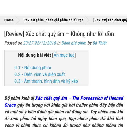
Home
Review phim, đánh giá phim chiếu rạp
[Review] Xác chết qu
[Review] Xác chết quỷ ám – Không như lời đồn
Posted on
23:27 22/12/2018
in
Đánh giá phim
by
Bá Thiết
Nội dung bài viết
[
Ẩn mục lục
]
0.1 - Nội dung phim
0.2 - Diễn viên và diễn xuất
0.3 - Âm thanh, hình ảnh và kỹ xảo
Bộ phim kinh dị
Xác chết quỷ ám – The Possession of Hannad
Grace
gây ấn tượng với khán giả bởi trailer phim đầy hấp dẫn
và một số ý kiến đánh giá phim rất đáng sợ. Tuy nhiên sau khi
đi xem phim tối ngày hôm qua, Rạp chiếu phim đã khá thất
vọng vì phim thực sự không ấn tượng như những thông tin