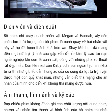
Diễn viên và diễn xuất
Bộ phim chỉ xoay quanh nhân vật Megan và Hannah, vậy nên
phần lớn thời lượng của bộ phim là cảnh quay về hai nhân vật
này và họ đã hoàn thành khá tròn vai. Shay Mitchell đã mang
đến một nữ trợ lý nhà xác gặp vấn đề về tâm lý sau tai nạn
nghề nghiệp khi còn là cảnh sát, cùng với những pha võ thuật
rất đẹp mắt. Còn Hannad của Kirby Johnson ngoài tạo hình khá
tệ ra thì những biểu cảm hung ác của cô cũng đã lột tả trọn vẹn
được một con quỷ khát máu, nhưng vẫn biết tha mạng cho ân
nhân của mình cho đến khi không tha mạng được nữa.
Âm thanh, hình ảnh và kỹ xảo
Rạp chiếu phim không đánh giá cao chất lượng nội dung phim,
nhưng với phần âm thanh và hình ảnh của bộ phim thì phải