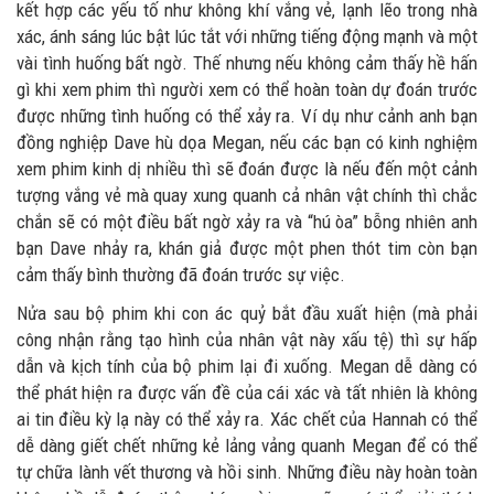
kết hợp các yếu tố như không khí vắng vẻ, lạnh lẽo trong nhà
xác, ánh sáng lúc bật lúc tắt với những tiếng động mạnh và một
vài tình huống bất ngờ. Thế nhưng nếu không cảm thấy hề hấn
gì khi xem phim thì người xem có thể hoàn toàn dự đoán trước
được những tình huống có thể xảy ra. Ví dụ như cảnh anh bạn
đồng nghiệp Dave hù dọa Megan, nếu các bạn có kinh nghiệm
xem phim kinh dị nhiều thì sẽ đoán được là nếu đến một cảnh
tượng vắng vẻ mà quay xung quanh cả nhân vật chính thì chắc
chắn sẽ có một điều bất ngờ xảy ra và “hú òa” bỗng nhiên anh
bạn Dave nhảy ra, khán giả được một phen thót tim còn bạn
cảm thấy bình thường đã đoán trước sự việc.
Nửa sau bộ phim khi con ác quỷ bắt đầu xuất hiện (mà phải
công nhận rằng tạo hình của nhân vật này xấu tệ) thì sự hấp
dẫn và kịch tính của bộ phim lại đi xuống. Megan dễ dàng có
thể phát hiện ra được vấn đề của cái xác và tất nhiên là không
ai tin điều kỳ lạ này có thể xảy ra. Xác chết của Hannah có thể
dễ dàng giết chết những kẻ lảng vảng quanh Megan để có thể
tự chữa lành vết thương và hồi sinh. Những điều này hoàn toàn