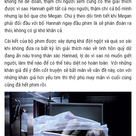
không hề dễ đoán, thậm chí người xem cũng có thể giải thích
được vì sao Hannah giết tất cả mọi người, thậm chí cả bố mình
nhưng lại bỏ qua cho Megan. Chú ý theo dõi tình tiết khi Megan
phải đối đầu với bố Hannah ngay đầu phim là sẽ phán đoán ra
thôi, không có gì khó khăn cả.
Cái kết của bộ phim được xây dựng khá đột ngột và quá sơ sài
khi không đưa ra bất kỳ lời giải thích nào về linh hồn quỷ dữ
đang ẩn náu trong thân xác Hannad, lý do vì sao nó muốn giết
người, làm thế nào để có thể tiêu diệt nó hoàn toàn. Với những
khán giả để ý đến cốt truyện sẽ bất mãn về vấn đề này, còn với
những khán giả hơi yếu tim thì thở phù may mắn vì cuối cùng
cũng đã hết phim rồi.