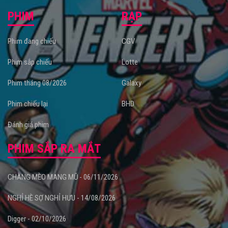
PHIM
RẠP
Phim đang chiếu
CGV
Phim sắp chiếu
Lotte
Phim tháng 08/2026
Galaxy
Phim chiếu lại
BHD
Đánh giá phim
PHIM SẮP RA MẮT
CHÀNG MÈO MANG MŨ - 06/11/2026
NGHỈ HÈ SỢ NGHỈ HƯU - 14/08/2026
Digger - 02/10/2026