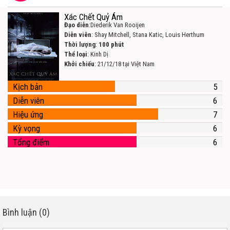
Xác Chết Quỷ Ám
Đạo diễn
:Diederik Van Rooijen
Diễn viên
: Shay Mitchell, Stana Katic, Louis Herthum
Thời lượng
:
100 phút
Thể loại
: Kinh Dị
Khởi chiếu
: 21/12/18 tại Việt Nam
Kịch bản
5
Diễn viên
6
Hiệu ứng
7
Kỳ vọng
6
Tổng điểm
6
Bình luận (0)