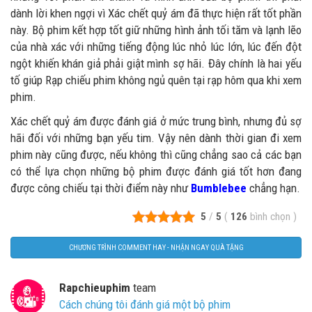
dành lời khen ngợi vì Xác chết quỷ ám đã thực hiện rất tốt phần
này. Bộ phim kết hợp tốt giữ những hình ảnh tối tăm và lạnh lẽo
của nhà xác với những tiếng động lúc nhỏ lúc lớn, lúc đến đột
ngột khiến khán giả phải giật mình sợ hãi. Đây chính là hai yếu
tố giúp Rạp chiếu phim không ngủ quên tại rạp hôm qua khi xem
phim.
Xác chết quỷ ám được đánh giá ở mức trung bình, nhưng đủ sợ
hãi đối với những bạn yếu tim. Vậy nên dành thời gian đi xem
phim này cũng được, nếu không thì cũng chẳng sao cả các bạn
có thể lựa chọn những bộ phim được đánh giá tốt hơn đang
được công chiếu tại thời điểm này như
Bumblebee
chẳng hạn.
5
/
5
(
126
bình chọn
)
CHƯƠNG TRÌNH COMMENT HAY - NHẬN NGAY QUÀ TẶNG
Rapchieuphim
team
Cách chúng tôi đánh giá một bộ phim