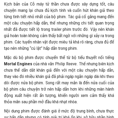
Kịch bản của Cỗ máy tử thần chưa được xây dựng tốt, câu
chuyện mang lại chưa đủ kịch tính và cuốn hút khán giả theo
từng tình tiết nhỏ nhất của bộ phim. Tác giả cố gắng mang đến
một câu chuyện hấp dẫn, thế nhưng những chi tiết quan trọng
nhất đã được tiết lộ trong trailer phim trước đó. Vậy nên khán
giả hoàn toàn không cảm thấy bất ngờ với những gì xảy ra trong
phim. Các tuyến nhân vật được miêu tả khá rõ ràng, chưa đủ để
tạo nên những “cú lật” hấp dẫn trong phim.
Mặc dù bộ phim được chuyển thể từ bộ tiểu thuyết nổi tiếng
Mortal Engines
của nhà văn Philip Reeve. Thế nhưng biên kịch
chưa thể dẫn dắt khán giả đến với một câu chuyện hấp dẫn,
thay vào đó nhiều khán giả đã phải ngáp ngắn ngáp dài khi theo
dõi được nửa bộ phim. Song rất may mắn là đến nửa cuối của
bộ phim câu chuyện trở nên hấp dẫn hơn khi những màn hành
động xuất hiện rất ấn tượng, khiến người xem cảm thấy khá
thỏa mãn sau phần mở đầu khá nhạt nhòa.
Nội dung phim được đánh giá ở mức độ trung bình, chưa thực
sự hấp dẫn nhưng có tính giải trí khá ổn khi sở hữu phần hình