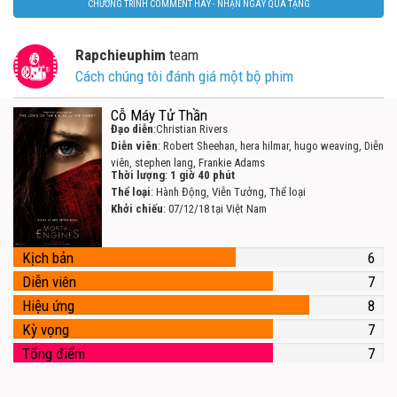
CHƯƠNG TRÌNH COMMENT HAY - NHẬN NGAY QUÀ TẶNG
Rapchieuphim
team
Cách chúng tôi đánh giá một bộ phim
Cỗ Máy Tử Thần
Đạo diễn
:Christian Rivers
Diễn viên
: Robert Sheehan, hera hilmar, hugo weaving, Diễn
viên, stephen lang, Frankie Adams
Thời lượng
:
1 giờ 40 phút
Thể loại
: Hành Động, Viễn Tưởng, Thể loại
Khởi chiếu
: 07/12/18 tại Việt Nam
Kịch bản
6
Diễn viên
7
Hiệu ứng
8
Kỳ vọng
7
Tổng điểm
7