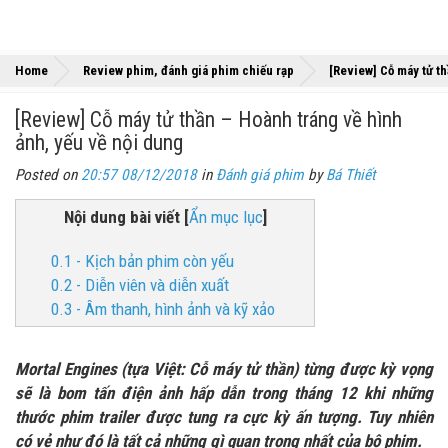
Home
Review phim, đánh giá phim chiếu rạp
[Review] Cỗ máy tử th
[Review] Cỗ máy tử thần – Hoành tráng về hình
ảnh, yếu về nội dung
Posted on
20:57 08/12/2018
in
Đánh giá phim
by
Bá Thiết
Nội dung bài viết
[
Ẩn mục lục
]
0.1 - Kịch bản phim còn yếu
0.2 - Diễn viên và diễn xuất
0.3 - Âm thanh, hình ảnh và kỹ xảo
Mortal Engines (tựa Việt: Cỗ máy tử thần) từng được kỳ vọng
sẽ là bom tấn điện ảnh hấp dẫn trong tháng 12 khi những
thước phim trailer được tung ra cực kỳ ấn tượng. Tuy nhiên
có vẻ như đó là tất cả những gì quan trọng nhất của bộ phim.