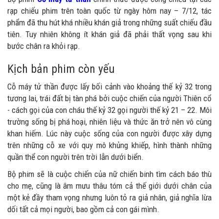
rạp chiếu phim trên toàn quốc từ ngày hôm nay – 7/12, tác
phẩm đã thu hút khá nhiều khán giả trong những suất chiếu đầu
tiên. Tuy nhiên không ít khán giả đã phải thất vọng sau khi
bước chân ra khỏi rạp.
Kịch bản phim còn yếu
Cỗ máy tử thần được lấy bối cảnh vào khoảng thế kỷ 32 trong
tương lai, trái đất bị tàn phá bởi cuộc chiến của người Thiên cổ
- cách gọi của con cháu thế kỷ 32 gọi người thế kỷ 21 – 22. Môi
trường sống bị phá hoại, nhiên liệu và thức ăn trở nên vô cùng
khan hiếm. Lúc này cuộc sống của con người được xây dựng
trên những cỗ xe với quy mô khủng khiếp, hình thành những
quần thể con người trên trời lẫn dưới biển.
Bộ phim sẽ là cuộc chiến của nữ chiến binh tìm cách báo thù
cho mẹ, cũng là âm mưu thâu tóm cả thế giới dưới chân của
một kẻ đầy tham vọng nhưng luôn tỏ ra giả nhân, giả nghĩa lừa
dối tất cả mọi người, bao gồm cả con gái mình.