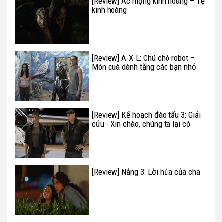
[Review] Ác mộng kinh hoàng – Tệ
kinh hoàng
[Review] A-X-L: Chú chó robot –
Món quà dành tặng các bạn nhỏ
dịp trung thu
[Review] Kế hoạch đào tẩu 3: Giải
cứu - Xin chào, chúng ta lại có
thêm một bộ phim hành động
Trung Quốc
[Review] Nắng 3: Lời hứa của cha