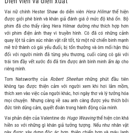
Diễn viên và diễn xuất
Vai nữ chính Hester Shaw do diễn viên
Hera Hilmar
thể hiện
được giới phê bình và khán giả đánh giá ở mức độ khá ổn. Bộ
phim đã cho thấy rằng Hera Hilmar dường như thích hợp hơn
với phim điện ảnh thay vì truyền hình. Cô đã có những cảnh
quay lột tả cảm xúc nhân vật rất tốt, từ một nữ chiến binh mạnh
mẽ trở thành cô gái yếu đuối, bị tổn thưởng và ôm mối hận thù
đối với người mình đã từng yêu thương, cuối cùng cô gái với
trái tim đầy vết xước đó đã tìm được ánh bình minh ấm áp cho
riêng mình.
Tom Natsworthy của
Robert Sheehan
những phút đầu tiên
không tạo được thiện cảm với người xem khi hơi lắm mồm,
thích xen vào việc của người khác, hơi ngây thơ và lý tưởng hóa
mọi chuyện. Nhưng càng về sau anh càng được yêu thích bởi
đức tính dũng cảm, quyết đoán trong hành động của mình.
Vai phản diện của Valentine do
Hugo Weaving
thể hiện còn khá
hiền so với những gì khán giả tưởng tượng. Nếu như nhân vật
này được xây dựng độc ác hơn, thiện chiến hơn và máu lạnh