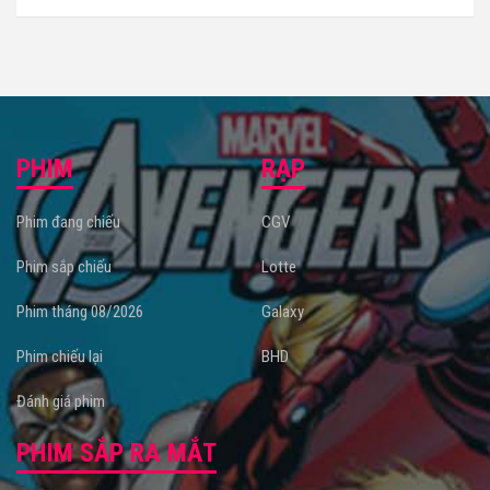
PHIM
RẠP
Phim đang chiếu
CGV
Phim sắp chiếu
Lotte
Phim tháng 08/2026
Galaxy
Phim chiếu lại
BHD
Đánh giá phim
PHIM SẮP RA MẮT