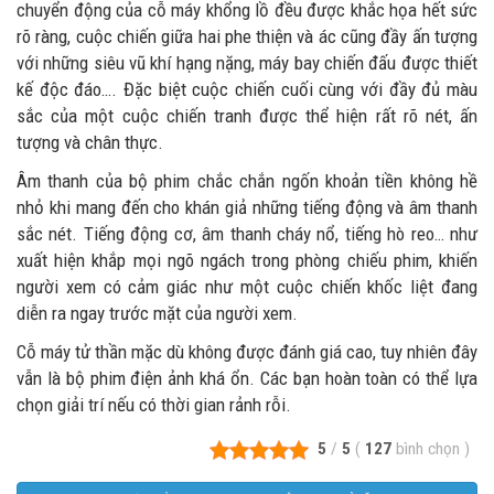
chuyển động của cỗ máy khổng lồ đều được khắc họa hết sức
rõ ràng, cuộc chiến giữa hai phe thiện và ác cũng đầy ấn tượng
với những siêu vũ khí hạng nặng, máy bay chiến đấu được thiết
kế độc đáo…. Đặc biệt cuộc chiến cuối cùng với đầy đủ màu
sắc của một cuộc chiến tranh được thể hiện rất rõ nét, ấn
tượng và chân thực.
Âm thanh của bộ phim chắc chắn ngốn khoản tiền không hề
nhỏ khi mang đến cho khán giả những tiếng động và âm thanh
sắc nét. Tiếng động cơ, âm thanh cháy nổ, tiếng hò reo… như
xuất hiện khắp mọi ngõ ngách trong phòng chiếu phim, khiến
người xem có cảm giác như một cuộc chiến khốc liệt đang
diễn ra ngay trước mặt của người xem.
Cỗ máy tử thần mặc dù không được đánh giá cao, tuy nhiên đây
vẫn là bộ phim điện ảnh khá ổn. Các bạn hoàn toàn có thể lựa
chọn giải trí nếu có thời gian rảnh rỗi.
5
/
5
(
127
bình chọn
)