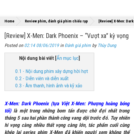
Home
Review phim, đánh giá phim chiếu rạp
[Review] X-Men: Dark
[Review] X-Men: Dark Phoenix – “Vượt xa” kỳ vọng
Posted on
02:14 08/06/2019
in
Đánh giá phim
by
Thùy Dung
Nội dung bài viết
[
Ẩn mục lục
]
0.1 - Nội dung phim xây dựng hời hợt
0.2 - Diễn viên và diễn xuất
0.3 - Âm thanh, hình ảnh và kỹ xảo
X-Men: Dark Phoenix (tựa Việt X-Men: Phượng hoàng bóng
tối)
là một trong những bom tấn được chờ đợi nhất trong
tháng 5 sau hai phần thành công vang dội trước đó. Tuy nhiên
hi vọng càng nhiều thất vọng càng lớn, tác phẩm cuối cùng
khép lại series phim X-Men đã khiến người xem không thể