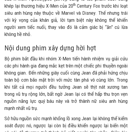
th
khép lại thương hiệu X-Men của 20
Century Fox trước khi loạt
siêu anh hùng này thuộc về Marvel và Disney. Thế nhưng trái
với kỳ vọng của khán giả, lời tạm biệt này không thể khiến
người xem tiếc nuối, thay vào đó là cảm giác bị “ăn” cú lừa
không hề nhỏ.
Nội dung phim xây dựng hời hợt
Bộ phim bắt đầu khi nhóm X-Men tiến hành nhiệm vụ giải cứu
các phi hành gia đang mắc kẹt trên một chiếc phi thuyền ngoài
không gian. Đến những giây cuối cùng Jean đã phải hứng chịu
toàn bộ cơn bão mặt trời với mức tàn phá vô cùng lớn. Trong
khi tất cả mọi người đều tưởng Jean sẽ thịt nát xương tan
trong vũ trụ rộng lớn, bất ngờ Jean lại có thể hấp thu trọn vẹn
nguồn năng lực quý báu này và trở thành nữ siêu anh hùng
mạnh nhất vũ trụ.
Sở hữu nguồn sức mạnh khổng lồ xong Jean lại không thể kiểm
soát được nó, ngược lại còn bị điều khiển ngược lại biến một