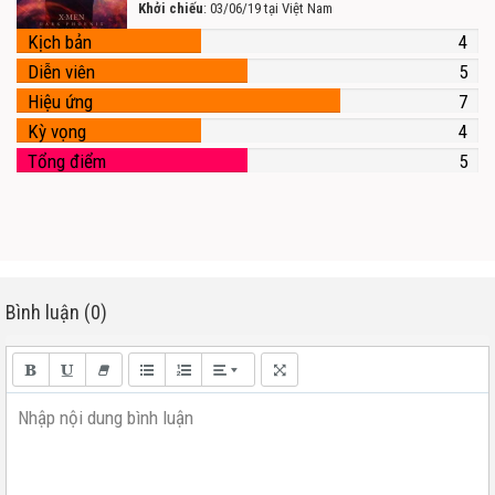
Khởi chiếu
: 03/06/19 tại Việt Nam
Kịch bản
4
Diễn viên
5
Hiệu ứng
7
Kỳ vọng
4
Tổng điểm
5
Bình luận (0)
Nhập nội dung bình luận