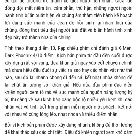
cô gái dễ thương trở thành kẻ giết người tàn nhẫn. Giữa lúc
đồng đội mất niềm tin, căm phẫn, thù hận; những người ngoài
hành tinh bí ẩn xuất hiện và chúng âm thầm tiến hành kế hoạch
lợi dụng sức mạnh của Jean để hồi sinh lại nhân loại của
chúng, đồng thời tiêu diệt người trái đất và biến hành tinh xinh
đẹp này trở thành nhà của chúng.
Tính theo thang điểm 10, Rạp chiếu phim chỉ đánh giá X-Men:
Dark Phoenix 4/10 điểm. Kịch bản phim từ đầu đến cuối được
xây dựng rất vội vàng, đưa khán giả ngay vào cốt chuyện chính
mà chưa hiểu đầu đuôi sự việc ra sao hay các nhân vật như thế
nào, sau đó lại nhanh chóng đi đến cái kết nhạt nhòa không để
lại chút ấn tượng với khán giả. Nếu nửa đầu phim đạo diễn
khiến người xem tò mò về sức mạnh của nguồn năng lượng kỳ
bí, thì càng về sau kịch bản càng bộc lộ nhiều yếu kém khi các
nhân vật và tình tiết trong phim mỗi người một phách, kết nối
với nhau vô cùng lỏng lẻo, nhạt nhòa và thiếu điểm nhấn.
Bởi vì kịch bản phim được xây dựng nhanh, không đủ thời lượng
để khai thác sâu các chi tiết. Điều đó khiến người xem khó cảm