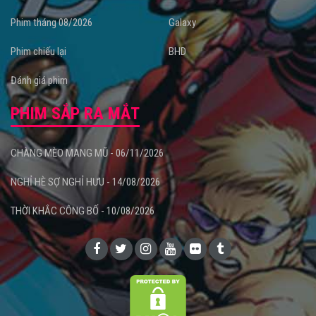
Phim tháng 08/2026
Galaxy
Phim chiếu lại
BHD
Đánh giá phim
PHIM SẮP RA MẮT
CHÀNG MÈO MANG MŨ - 06/11/2026
NGHỈ HÈ SỢ NGHỈ HƯU - 14/08/2026
THỜI KHẮC CÔNG BỐ - 10/08/2026