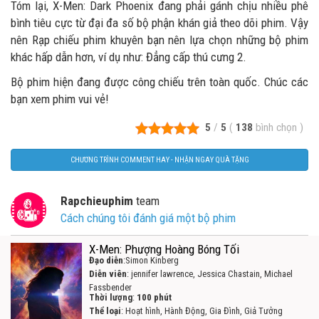
Tóm lại, X-Men: Dark Phoenix đang phải gánh chịu nhiều phê
bình tiêu cực từ đại đa số bộ phận khán giả theo dõi phim. Vậy
nên Rạp chiếu phim khuyên bạn nên lựa chọn những bộ phim
khác hấp dẫn hơn, ví dụ như: Đẳng cấp thú cưng 2.
Bộ phim hiện đang được công chiếu trên toàn quốc. Chúc các
bạn xem phim vui vẻ!
5
/
5
(
138
bình chọn
)
CHƯƠNG TRÌNH COMMENT HAY - NHẬN NGAY QUÀ TẶNG
Rapchieuphim
team
Cách chúng tôi đánh giá một bộ phim
X-Men: Phượng Hoàng Bóng Tối
Đạo diễn
:Simon Kinberg
Diễn viên
: jennifer lawrence, Jessica Chastain, Michael
Fassbender
Thời lượng
:
100 phút
Thể loại
: Hoạt hình, Hành Động, Gia Đình, Giả Tưởng