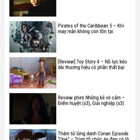
màn ảnh
Pirates of the Caribbean 5 – Khi
may mắn không còn tồn tại
[Review] Toy Story 4 – Nỗ lực kéo
dài thương hiệu có phần thất bại
Review phim Những kẻ vô cảm –
Điểm huyệt (x3), Giải nghiệp (x3)
Thám tử lừng danh Conan Episode
“One” – Trùm tổ chức áo đen có lộ