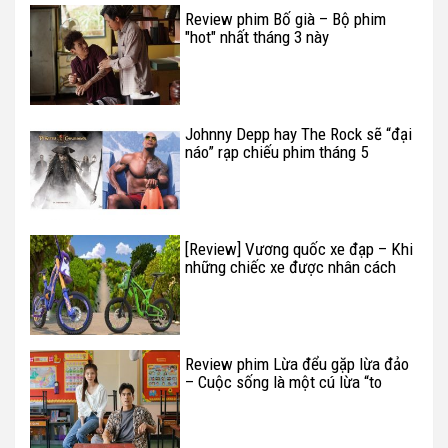
Review phim Bố già – Bộ phim
"hot" nhất tháng 3 này
Johnny Depp hay The Rock sẽ “đại
náo” rạp chiếu phim tháng 5
[Review] Vương quốc xe đạp – Khi
những chiếc xe được nhân cách
hóa
Review phim Lừa đểu gặp lừa đảo
– Cuộc sống là một cú lừa “to
uỵch”