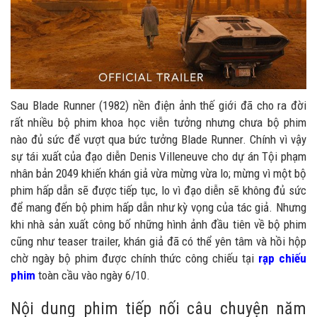
Sau Blade Runner (1982) nền điện ảnh thế giới đã cho ra đời
rất nhiều bộ phim khoa học viễn tưởng nhưng chưa bộ phim
nào đủ sức để vượt qua bức tưởng Blade Runner. Chính vì vậy
sự tái xuất của đạo diễn Denis Villeneuve cho dự án Tội phạm
nhân bản 2049 khiến khán giả vừa mừng vừa lo; mừng vì một bộ
phim hấp dẫn sẽ được tiếp tục, lo vì đạo diễn sẽ không đủ sức
để mang đến bộ phim hấp dẫn như kỳ vọng của tác giả. Nhưng
khi nhà sản xuất công bố những hình ảnh đầu tiên về bộ phim
cũng như teaser trailer, khán giả đã có thể yên tâm và hồi hộp
chờ ngày bộ phim được chính thức công chiếu tại
rạp chiếu
phim
toàn cầu vào ngày 6/10.
Nội dung phim tiếp nối câu chuyện năm