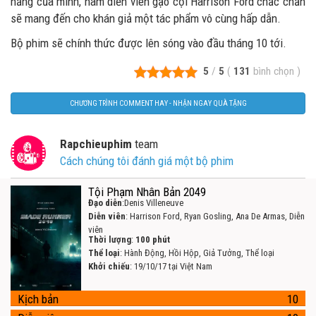
năng của mình, nam diễn viên gạo cội Harrison Ford chắc chắn
sẽ mang đến cho khán giả một tác phẩm vô cùng hấp dẫn.
Bộ phim sẽ chính thức được lên sóng vào đầu tháng 10 tới.
5
/
5
(
131
bình chọn
)
CHƯƠNG TRÌNH COMMENT HAY - NHẬN NGAY QUÀ TẶNG
Rapchieuphim
team
Cách chúng tôi đánh giá một bộ phim
Tội Phạm Nhân Bản 2049
Đạo diễn
:Denis Villeneuve
Diễn viên
: Harrison Ford, Ryan Gosling, Ana De Armas, Diễn
viên
Thời lượng
:
100 phút
Thể loại
: Hành Động, Hồi Hộp, Giả Tưởng, Thể loại
Khởi chiếu
: 19/10/17 tại Việt Nam
Kịch bản
10