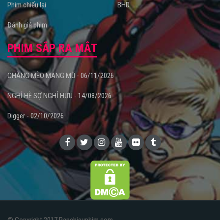
Phim chiếu lại
BHD
Đánh giá phim
PHIM SẮP RA MẮT
CHÀNG MÈO MANG MŨ - 06/11/2026
NGHỈ HÈ SỢ NGHỈ HƯU - 14/08/2026
Digger - 02/10/2026