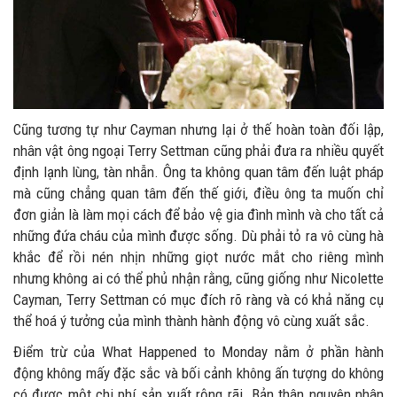
Cũng tương tự như Cayman nhưng lại ở thế hoàn toàn đối lập,
nhân vật ông ngoại Terry Settman cũng phải đưa ra nhiều quyết
định lạnh lùng, tàn nhẫn. Ông ta không quan tâm đến luật pháp
mà cũng chẳng quan tâm đến thế giới, điều ông ta muốn chỉ
đơn giản là làm mọi cách để bảo vệ gia đình mình và cho tất cả
những đứa cháu của mình được sống. Dù phải tỏ ra vô cùng hà
khắc để rồi nén nhịn những giọt nước mắt cho riêng mình
nhưng không ai có thể phủ nhận rằng, cũng giống như Nicolette
Cayman, Terry Settman có mục đích rõ ràng và có khả năng cụ
thể hoá ý tưởng của mình thành hành động vô cùng xuất sắc.
Điểm trừ của What Happened to Monday nằm ở phần hành
động không mấy đặc sắc và bối cảnh không ấn tượng do không
có được một chi phí sản xuất rộng rãi. Bản thân nguyên nhân