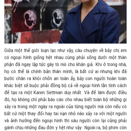
Giữa một thế giới loạn lạc như vậy, câu chuyện về bảy chị em
có ngoại hình giống hệt nhau cùng phải sống dưới một thân
phận đã ngay lập tức gây tò mò cho khán giả. Khi ở trong nhà,
họ có thể là chính bản thân mình, là bất cứ ai nhưng khi đã
bước chân ra khỏi chốn an toàn ấy, bảy con người hoàn toàn
khác biệt sẽ buộc phải đồng bộ cả về ngoại hình lẫn tính cách
để tạo ra một Karen Settman duy nhất. Và để làm được điều
đó, họ không chỉ phải báo cáo cho nhau biết toàn bộ những gì
xảy ra trong một ngày ra ngoài của từng người mà còn nếu có
bất cứ một thay đổi hay tai nạn nhỏ nào xảy ra với một người
và ảnh hưởng đến ngoại hình thì sáu người còn lại cũng phải
gánh chịu những đau đớn y hệt như vậy. Ngoài ra, bộ phim còn