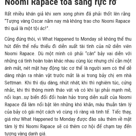
Noomi Rapace tỏa sáng rực rỡ
Rất nhiều khán giả khi xem xong phim đã phải thốt lên rằng
“Tượng vàng Oscar năm nay mà không trao cho Noomi Rapace
thì quả là một tội ác!”.
Cũng đúng thôi, vì What Happened to Monday sẽ không thể thu
hút đến thế nếu thiếu đi diễn xuất tài tình của nữ diễn viên
Noomi Rapace. Dù một mình cô phải “cân” bảy vai diễn với
những cá tình hoàn toàn khác nhau cùng lúc nhưng chỉ cần một
ánh mắt, nét mặt hay động tác cơ thể là người xem có thể dễ
dàng nhận ra nhân vật trước mắt là ai trong bảy chị em nhà
Settman. Khi thì dịu dàng, nhút nhát; khi thì nghiêm túc, cứng
nhắc, khi thì thông minh tháo vát và có khi lại phải mạnh mẽ,
nổi loạn…sự biến đổi đổi hoàn hảo trong diễn xuất của Noomi
Rapace đã làm nổi bật lên những khó khăn, mâu thuẫn tâm lý
của bảy cô gái một cách vô cùng rõ ràng và tinh tế. Tiếc thay,
giá như What Happened to Monday được đào sâu thêm về mặt
tâm lý thì Noomi Rapace sẽ có thêm cơ hội để chạm tay đến
tượng vàng danh giá.