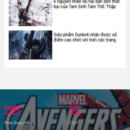
6 nguyên nhân tai hại dẫn đến thất
bại của Tam Sinh Tam Thế: Thập
Lý Đào Hoa
Siêu phẩm Dunkirk nhận được số
điểm cao chót vót trên các trang
web điện ảnh
PHIM
RẠP
Phim đang chiếu
CGV