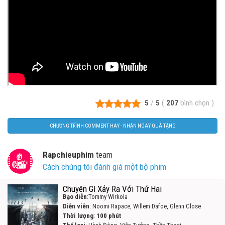
5
/
5
(
207
bình chọn
)
CHƯƠNG TRÌNH COMMENT HAY - NHẬN NGAY QUÀ TẶNG
Rapchieuphim
team
Cách chúng tôi đánh giá một bộ phim
Chuyên Gì Xảy Ra Với Thứ Hai
Đạo diễn
:Tommy Wirkola
Diễn viên
: Noomi Rapace, Willem Dafoe, Glenn Close
Thời lượng
:
100 phút