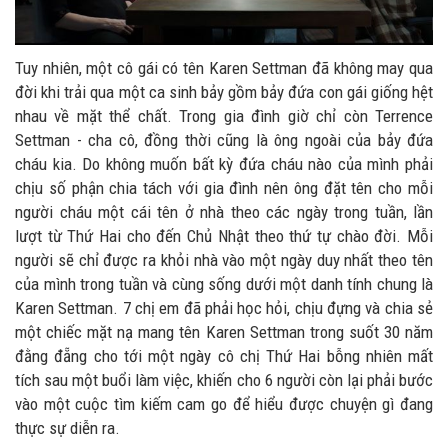
Tuy nhiên, một cô gái có tên Karen Settman đã không may qua
đời khi trải qua một ca sinh bảy gồm bảy đứa con gái giống hệt
nhau về mặt thể chất. Trong gia đình giờ chỉ còn Terrence
Settman - cha cô, đồng thời cũng là ông ngoài của bảy đứa
cháu kia. Do không muốn bất kỳ đứa cháu nào của mình phải
chịu số phận chia tách với gia đình nên ông đặt tên cho mỗi
người cháu một cái tên ở nhà theo các ngày trong tuần, lần
lượt từ Thứ Hai cho đến Chủ Nhật theo thứ tự chào đời. Mỗi
người sẽ chỉ được ra khỏi nhà vào một ngày duy nhất theo tên
của mình trong tuần và cùng sống dưới một danh tính chung là
Karen Settman. 7 chị em đã phải học hỏi, chịu đựng và chia sẻ
một chiếc mặt nạ mang tên Karen Settman trong suốt 30 năm
đằng đẵng cho tới một ngày cô chị Thứ Hai bỗng nhiên mất
tích sau một buổi làm việc, khiến cho 6 người còn lại phải bước
vào một cuộc tìm kiếm cam go để hiểu được chuyện gì đang
thực sự diễn ra.