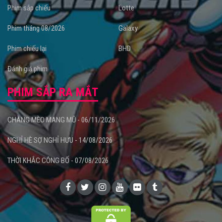
Phim sắp chiếu
Lotte
Phim tháng 08/2026
Galaxy
Phim chiếu lại
BHD
Đánh giá phim
PHIM SẮP RA MẮT
CHÀNG MÈO MANG MŨ - 06/11/2026
NGHỈ HÈ SỢ NGHỈ HƯU - 14/08/2026
THỜI KHẮC CÔNG BỐ - 07/08/2026