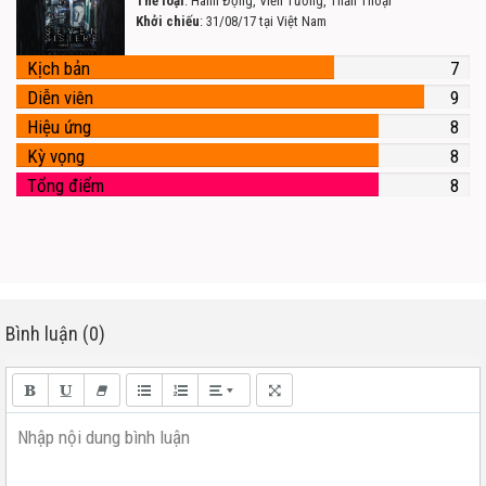
Thể loại
: Hành Động, Viễn Tưởng, Thần Thoại
Khởi chiếu
: 31/08/17 tại Việt Nam
Kịch bản
7
Diễn viên
9
Hiệu ứng
8
Kỳ vọng
8
Tổng điểm
8
Bình luận (0)
Nhập nội dung bình luận