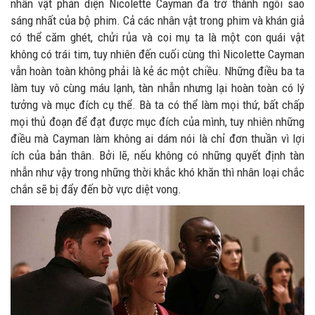
nhân vật phản diện Nicolette Cayman đã trở thành ngôi sao
sáng nhất của bộ phim. Cả các nhân vật trong phim và khán giả
có thể căm ghét, chửi rủa và coi mụ ta là một con quái vật
không có trái tim, tuy nhiên đến cuối cùng thì Nicolette Cayman
vẫn hoàn toàn không phải là kẻ ác một chiều. Những điều ba ta
làm tuy vô cùng máu lạnh, tàn nhẫn nhưng lại hoàn toàn có lý
tưởng và mục đích cụ thể. Bà ta có thể làm mọi thứ, bất chấp
mọi thủ đoạn để đạt được mục đích của mình, tuy nhiên những
điều mà Cayman làm không ai dám nói là chỉ đơn thuần vì lợi
ích của bản thân. Bởi lẽ, nếu không có những quyết định tàn
nhẫn như vậy trong những thời khắc khó khăn thì nhân loại chắc
chắn sẽ bị đẩy đến bờ vực diệt vong.