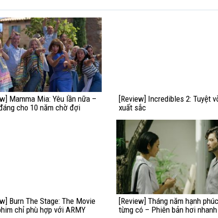
ew] Mamma Mia: Yêu lần nữa –
[Review] Incredibles 2: Tuyệt v
đáng cho 10 năm chờ đợi
xuất sắc
ew] Burn The Stage: The Movie
[Review] Tháng năm hạnh phúc
phim chỉ phù hợp với ARMY
từng có – Phiên bản hơi nhanh