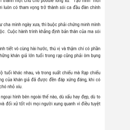
n thành một chú chó poodle lông xù. “Tạo hình” mới
ời luôn có tham vọng trở thành sói ca đầu đàn chính
ư cha mình ngày xưa, thì buộc phải chứng minh mình
 tộc. Cuộc hành trình khẳng định bản thân của ma sói
h tiết vô cùng hài hước, thú vị và thậm chí có phần
những khán giả lớn tuổi trong rạp cũng phải ôm bụng
 tuổi khác nhau, và trong suất chiếu mà Rạp chiếu
ọng của khán giả đã được đền đáp xứng đáng, khi có
chó nhỏ xíu.
ngoại hình bên ngoài thế nào, dù xấu hay đẹp, dù to
 và đối xử tốt với mọi người xung quanh vì điều tuyệt