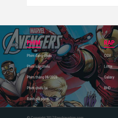
PHIM
RẠP
Phim đang chiếu
CGV
Phim sắp chiếu
Lotte
Phim tháng 08/2026
Galaxy
Phim chiếu lại
BHD
Đánh giá phim
© Copyright 2017 Rapchieuphim.com