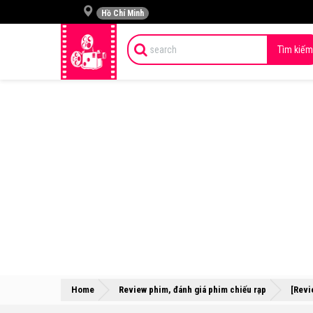
Hồ Chí Minh
Tìm kiếm
Home
Review phim, đánh giá phim chiếu rạp
[Revi