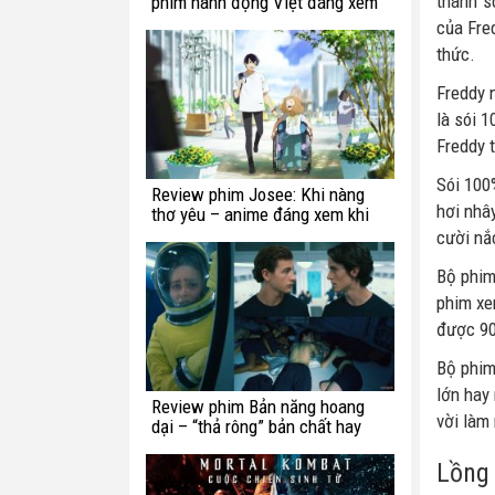
thành s
phim hành động Việt đáng xem
của Fre
thức.
Freddy 
là sói 
Freddy 
Sói 100
Review phim Josee: Khi nàng
hơi nhâ
thơ yêu – anime đáng xem khi
bạn còn trẻ
cười nắ
Bộ phim
phim xe
được 90 
Bộ phim
lớn hay 
Review phim Bản năng hoang
vời làm 
dại – “thả rông” bản chất hay
chế ngự trong luật lệ?
Lồng 