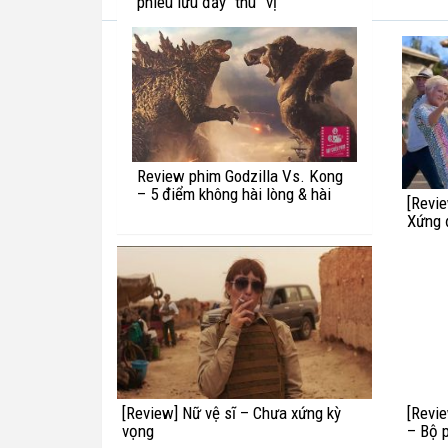
phiêu lưu đầy “thú” vị
Review phim Godzilla Vs. Kong
– 5 điểm không hài lòng & hài
[Review] Bạn học cõi âm – Cách kể
[Revi
hước với quái vật Titan
chuyện phá hỏng một thông điệp tốt
Xứng 
[Review] Nữ vệ sĩ – Chưa xứng kỳ
[Revi
vọng
– Bộ 