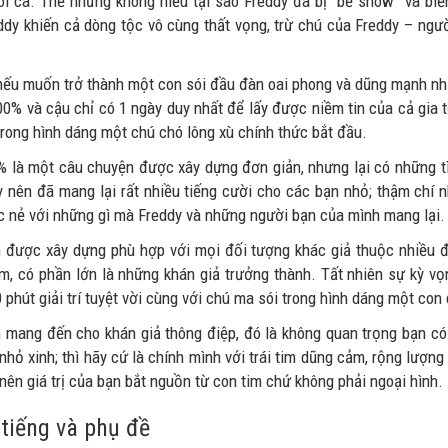
ói ca. Thế nhưng không hiểu tại sao Freddy đã bị “bể show” và biế
ddy khiến cả dòng tộc vô cùng thất vọng, trừ chú của Freddy – ngư
nếu muốn trở thành một con sói đầu đàn oai phong và dũng mạnh nh
100% và cậu chỉ có 1 ngày duy nhất để lấy được niềm tin của cả gia
trong hình dáng một chú chó lông xù chính thức bắt đầu.
% là một câu chuyện được xây dựng đơn giản, nhưng lại có những tìn
y nên đã mang lại rất nhiều tiếng cười cho các bạn nhỏ; thậm chí 
c nẻ với những gì mà Freddy và những người bạn của mình mang lại.
 được xây dựng phù hợp với mọi đối tượng khác giả thuộc nhiều độ
m, có phần lớn là những khán giả trưởng thành. Tất nhiên sự kỳ v
phút giải trí tuyệt vời cùng với chú ma sói trong hình dáng một con 
 mang đến cho khán giả thông điệp, đó là không quan trọng bạn có 
nhỏ xinh; thì hãy cứ là chính mình với trái tim dũng cảm, rộng lượng
nên giá trị của bạn bắt nguồn từ con tim chứ không phải ngoại hình.
tiếng và phụ đề