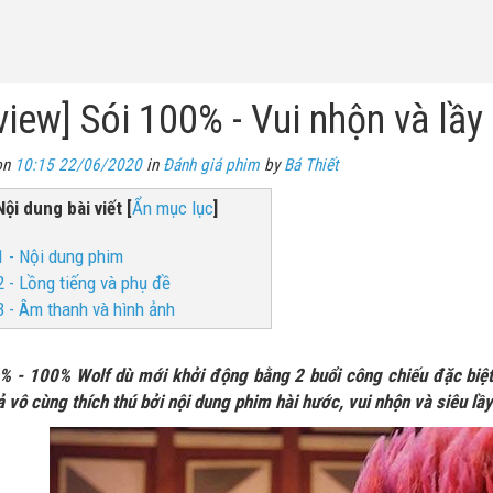
view] Sói 100% - Vui nhộn và lầy 
on
10:15 22/06/2020
in
Đánh giá phim
by
Bá Thiết
Nội dung bài viết
[
Ẩn mục lục
]
1 - Nội dung phim
2 - Lồng tiếng và phụ đề
3 - Âm thanh và hình ảnh
% - 100% Wolf dù mới khởi động bằng 2 buổi công chiếu đặc biệt
 vô cùng thích thú bởi nội dung phim hài hước, vui nhộn và siêu lầy 