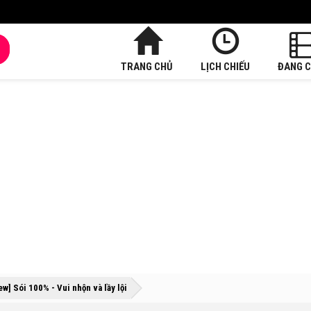
TRANG CHỦ
LỊCH CHIẾU
ĐANG C
»
»
ew] Sói 100% - Vui nhộn và lầy lội