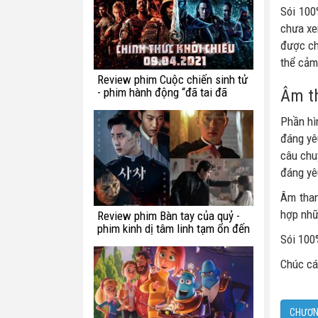
Sói 100
chưa xe
được ch
thể cảm
Review phim Cuộc chiến sinh tử
- phim hành động “đã tai đã
Âm th
mắt” tuần này
Phần hì
đáng yê
câu chu
đáng yê
Âm than
hợp nhữ
Review phim Bàn tay của quỷ -
phim kinh dị tâm linh tạm ổn đến
Sói 100
từ Hàn Quốc
Chúc cá
CHƯƠN