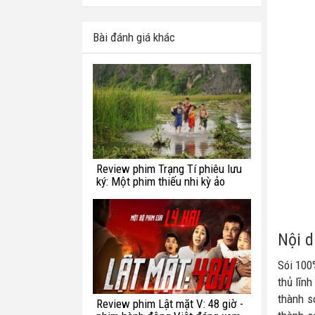
Bài đánh giá khác
Review phim Trạng Tí phiêu lưu
ký: Một phim thiếu nhi kỳ ảo
chắp vá
Nội 
Sói 100
thủ lĩnh
thành s
Review phim Lật mặt V: 48 giờ -