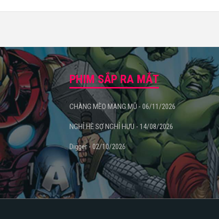
“Cô dâu 8 tuổi”
PHIM SẮP RA MẮT
CHÀNG MÈO MANG MŨ - 06/11/2026
NGHỈ HÈ SỢ NGHỈ HƯU - 14/08/2026
Digger - 02/10/2026