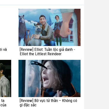
ời và
[Review] Elliot: Tuần lộc giả danh -
Elliot the Littlest Reindeer
 ta
[Review] Bờ vực tử thần – Không có
 của
gì đặc sắc