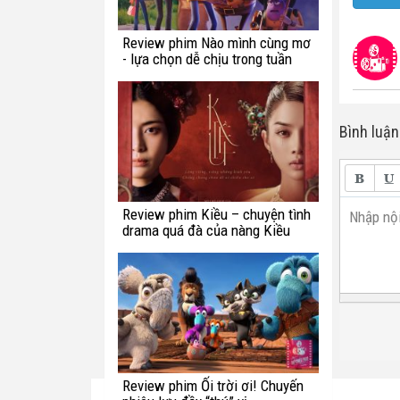
Review phim Nào mình cùng mơ
- lựa chọn dễ chịu trong tuần
này
Bình luận
Review phim Kiều – chuyện tình
Nhập nội
drama quá đà của nàng Kiều
Review phim Ối trời ơi! Chuyến
Bài viết cùng tác giả