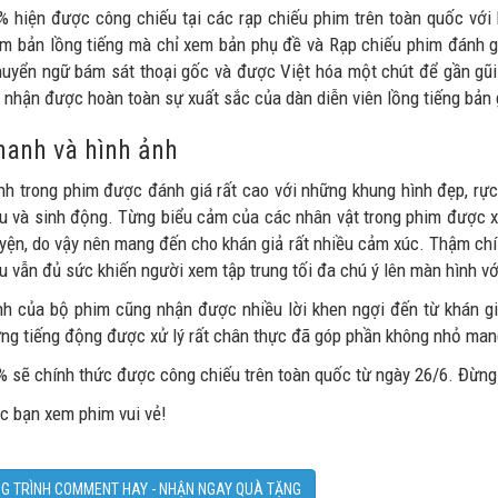
% hiện được công chiếu tại các rạp chiếu phim trên toàn quốc với 
m bản lồng tiếng mà chỉ xem bản phụ đề và Rạp chiếu phim đánh gi
uyển ngữ bám sát thoại gốc và được Việt hóa một chút để gần gũi 
 nhận được hoàn toàn sự xuất sắc của dàn diễn viên lồng tiếng bản
anh và hình ảnh
nh trong phim được đánh giá rất cao với những khung hình đẹp, rực
u và sinh động. Từng biểu cảm của các nhân vật trong phim được xâ
yện, do vậy nên mang đến cho khán giả rất nhiều cảm xúc. Thậm chí
u vẫn đủ sức khiến người xem tập trung tối đa chú ý lên màn hình v
h của bộ phim cũng nhận được nhiều lời khen ngợi đến từ khán giả.
ng tiếng động được xử lý rất chân thực đã góp phần không nhỏ man
% sẽ chính thức được công chiếu trên toàn quốc từ ngày 26/6. Đừng 
c bạn xem phim vui vẻ!
G TRÌNH COMMENT HAY - NHẬN NGAY QUÀ TẶNG