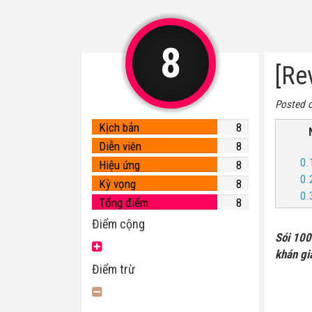
8
[Re
Posted 
Kịch bản
8
Diễn viên
8
0.
Hiệu ứng
8
0.
Kỳ vọng
8
0.
Tổng điểm
8
Điểm cộng
Sói 100
khán giả
Điểm trừ