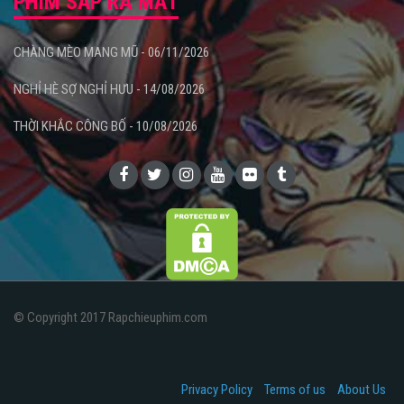
PHIM SẮP RA MẮT
CHÀNG MÈO MANG MŨ - 06/11/2026
NGHỈ HÈ SỢ NGHỈ HƯU - 14/08/2026
THỜI KHẮC CÔNG BỐ - 10/08/2026
© Copyright 2017 Rapchieuphim.com
Privacy Policy
Terms of us
About Us