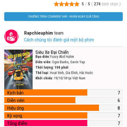
5
/
5
(
274
bình chọn
)
CHƯƠNG TRÌNH COMMENT HAY - NHẬN NGAY QUÀ TẶNG
Rapchieuphim
team
Cách chúng tôi đánh giá một bộ phim
Siêu Xe Đại Chiến
Đạo diễn
:Yusry Abd Halim
Diễn viên
: Ogie Banks, Gavin Yap
Thời lượng
:
100 phút
Thể loại
: Hoạt hình, Gia Đình, Hài Hước
Khởi chiếu
: 19/10/18 tại Việt Nam
Kịch bản
7
Diễn viên
6
Hiệu ứng
8
Kỳ vọng
7
Tổng điểm
7