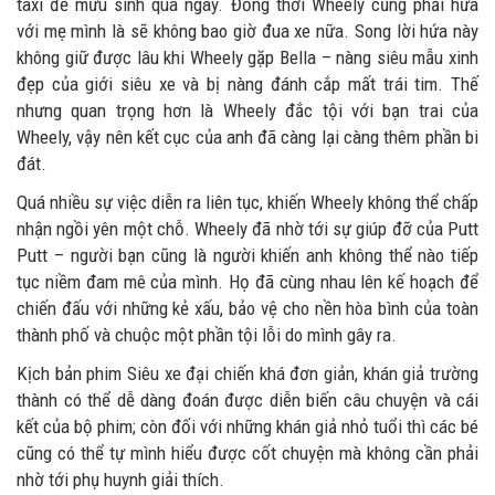
taxi để mưu sinh qua ngày. Đồng thời Wheely cũng phải hứa
với mẹ mình là sẽ không bao giờ đua xe nữa. Song lời hứa này
không giữ được lâu khi Wheely gặp Bella – nàng siêu mẫu xinh
đẹp của giới siêu xe và bị nàng đánh cắp mất trái tim. Thế
nhưng quan trọng hơn là Wheely đắc tội với bạn trai của
Wheely, vậy nên kết cục của anh đã càng lại càng thêm phần bi
đát.
Quá nhiều sự việc diễn ra liên tục, khiến Wheely không thể chấp
nhận ngồi yên một chỗ. Wheely đã nhờ tới sự giúp đỡ của Putt
Putt – người bạn cũng là người khiến anh không thể nào tiếp
tục niềm đam mê của mình. Họ đã cùng nhau lên kế hoạch để
chiến đấu với những kẻ xấu, bảo vệ cho nền hòa bình của toàn
thành phố và chuộc một phần tội lỗi do mình gây ra.
Kịch bản phim Siêu xe đại chiến khá đơn giản, khán giả trường
thành có thể dễ dàng đoán được diễn biến câu chuyện và cái
kết của bộ phim; còn đối với những khán giả nhỏ tuổi thì các bé
cũng có thể tự mình hiểu được cốt chuyện mà không cần phải
nhờ tới phụ huynh giải thích.