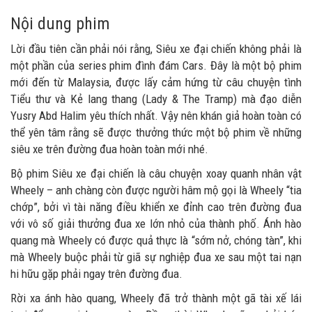
Nội dung phim
Lời đầu tiên cần phải nói rằng, Siêu xe đại chiến không phải là
một phần của series phim đình đám Cars. Đây là một bộ phim
mới đến từ Malaysia, được lấy cảm hứng từ câu chuyện tình
Tiểu thư và Kẻ lang thang (Lady & The Tramp) mà đạo diễn
Yusry Abd Halim yêu thích nhất. Vậy nên khán giả hoàn toàn có
thể yên tâm rằng sẽ được thưởng thức một bộ phim về những
siêu xe trên đường đua hoàn toàn mới nhé.
Bộ phim Siêu xe đại chiến là câu chuyện xoay quanh nhân vật
Wheely – anh chàng còn được người hâm mộ gọi là Wheely “tia
chớp”, bởi vì tài năng điều khiển xe đỉnh cao trên đường đua
với vô số giải thưởng đua xe lớn nhỏ của thành phố. Ánh hào
quang mà Wheely có được quả thực là “sớm nở, chóng tàn”, khi
mà Wheely buộc phải từ giã sự nghiệp đua xe sau một tai nạn
hi hữu gặp phải ngay trên đường đua.
Rời xa ánh hào quang, Wheely đã trở thành một gã tài xế lái