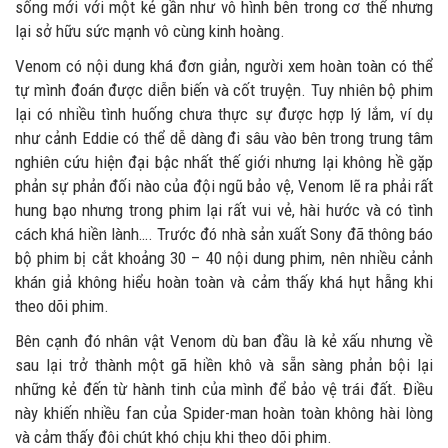
sống mới với một kẻ gần như vô hình bên trong cơ thể nhưng
lại sở hữu sức mạnh vô cùng kinh hoàng.
Venom có nội dung khá đơn giản, người xem hoàn toàn có thể
tự mình đoán được diễn biến và cốt truyện. Tuy nhiên bộ phim
lại có nhiều tình huống chưa thực sự được hợp lý lắm, ví dụ
như cảnh Eddie có thể dễ dàng đi sâu vào bên trong trung tâm
nghiên cứu hiện đại bậc nhất thế giới nhưng lại không hề gặp
phản sự phản đối nào của đội ngũ bảo vệ, Venom lẽ ra phải rất
hung bạo nhưng trong phim lại rất vui vẻ, hài hước và có tình
cách khá hiền lành…. Trước đó nhà sản xuất Sony đã thông báo
bộ phim bị cắt khoảng 30 – 40 nội dung phim, nên nhiều cảnh
khán giả không hiểu hoàn toàn và cảm thấy khá hụt hẫng khi
theo dõi phim.
Bên cạnh đó nhân vật Venom dù ban đầu là kẻ xấu nhưng về
sau lại trở thành một gã hiền khô và sẵn sàng phản bội lại
những kẻ đến từ hành tinh của mình để bảo vệ trái đất. Điều
này khiến nhiều fan của Spider-man hoàn toàn không hài lòng
và cảm thấy đôi chút khó chịu khi theo dõi phim.