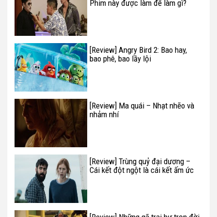
Phim này được làm để làm gì?
[Review] Angry Bird 2: Bao hay,
bao phê, bao lầy lội
[Review] Ma quái – Nhạt nhẽo và
nhảm nhí
[Review] Trùng quỷ đại dương –
Cái kết đột ngột là cái kết ấm ức
nhất