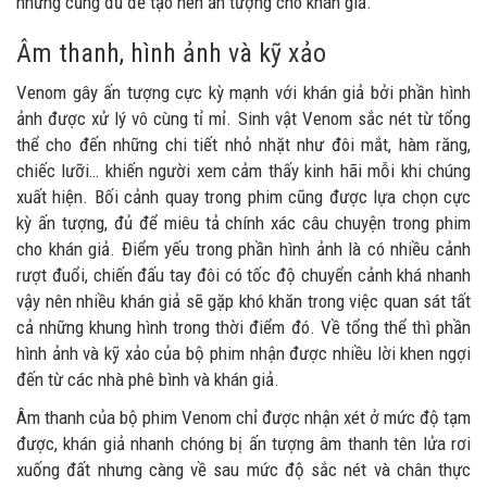
nhưng cũng đủ để tạo nên ấn tượng cho khán giả.
Âm thanh, hình ảnh và kỹ xảo
Venom gây ấn tượng cực kỳ mạnh với khán giả bởi phần hình
ảnh được xử lý vô cùng tỉ mỉ. Sinh vật Venom sắc nét từ tổng
thể cho đến những chi tiết nhỏ nhặt như đôi mắt, hàm răng,
chiếc lưỡi… khiến người xem cảm thấy kinh hãi mỗi khi chúng
xuất hiện. Bối cảnh quay trong phim cũng được lựa chọn cực
kỳ ấn tượng, đủ để miêu tả chính xác câu chuyện trong phim
cho khán giả. Điểm yếu trong phần hình ảnh là có nhiều cảnh
rượt đuổi, chiến đấu tay đôi có tốc độ chuyển cảnh khá nhanh
vậy nên nhiều khán giả sẽ gặp khó khăn trong việc quan sát tất
cả những khung hình trong thời điểm đó. Về tổng thể thì phần
hình ảnh và kỹ xảo của bộ phim nhận được nhiều lời khen ngợi
đến từ các nhà phê bình và khán giả.
Âm thanh của bộ phim Venom chỉ được nhận xét ở mức độ tạm
được, khán giả nhanh chóng bị ấn tượng âm thanh tên lửa rơi
xuống đất nhưng càng về sau mức độ sắc nét và chân thực