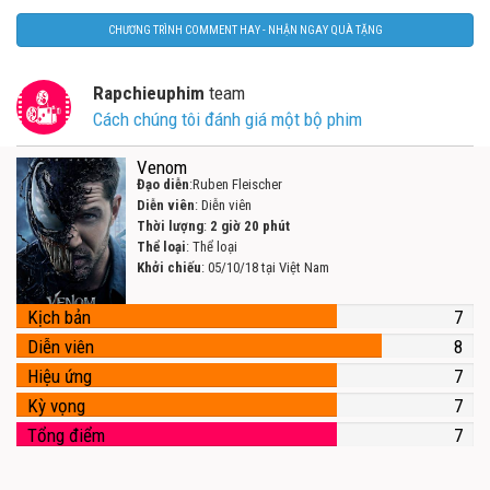
CHƯƠNG TRÌNH COMMENT HAY - NHẬN NGAY QUÀ TẶNG
Rapchieuphim
team
Cách chúng tôi đánh giá một bộ phim
Venom
Đạo diễn
:Ruben Fleischer
Diễn viên
: Diễn viên
Thời lượng
:
2 giờ 20 phút
Thể loại
: Thể loại
Khởi chiếu
: 05/10/18 tại Việt Nam
Kịch bản
7
Diễn viên
8
Hiệu ứng
7
Kỳ vọng
7
Tổng điểm
7