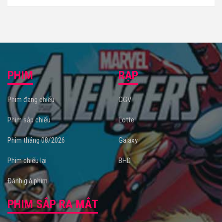
PHIM
RẠP
Phim đang chiếu
CGV
Phim sắp chiếu
Lotte
Phim tháng 08/2026
Galaxy
Phim chiếu lại
BHD
Đánh giá phim
PHIM SẮP RA MẮT