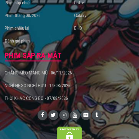
Phim sắp chiếu
Lotte
Phim tháng 08/2026
Galaxy
Phim chiếu lại
BHD
Đánh giá phim
PHIM SẮP RA MẮT
CHÀNG MÈO MANG MŨ - 06/11/2026
NGHỈ HÈ SỢ NGHỈ HƯU - 14/08/2026
THỜI KHẮC CÔNG BỐ - 07/08/2026