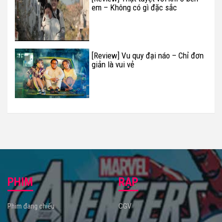
em – Không có gì đặc sắc
[Review] Vu quy đại náo – Chỉ đơn
giản là vui vẻ
PHIM
RẠP
Phim đang chiếu
CGV