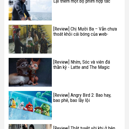
Lại thêm một bộ phim hợp tác
Hollywood – Trung
[Review] Chị Mười Ba – Vẫn chưa
thoát khỏi cái bóng của web-
drama
[Review] Nhím, Sóc và viên đá
thần kỳ - Latte and The Magic
Waterstone
[Review] Angry Bird 2: Bao hay,
bao phê, bao lầy lội
[Review] Thật tuyệt vời khi ở bên