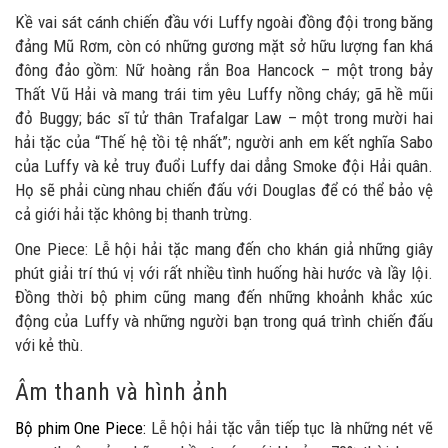
Kề vai sát cánh chiến đầu với Luffy ngoài đồng đội trong băng
đảng Mũ Rơm, còn có những gương mặt sở hữu lượng fan khá
đông đảo gồm: Nữ hoàng rắn Boa Hancock – một trong bảy
Thất Vũ Hải và mang trái tim yêu Luffy nồng cháy; gã hề mũi
đỏ Buggy; bác sĩ tử thân Trafalgar Law – một trong mười hai
hải tặc của “Thế hệ tồi tệ nhất”; người anh em kết nghĩa Sabo
của Luffy và kẻ truy đuổi Luffy dai dẳng Smoke đội Hải quân.
Họ sẽ phải cùng nhau chiến đấu với Douglas để có thể bảo vệ
cả giới hải tặc không bị thanh trừng.
One Piece: Lễ hội hải tặc mang đến cho khán giả những giây
phút giải trí thú vị với rất nhiều tình huống hài hước và lầy lội.
Đồng thời bộ phim cũng mang đến những khoảnh khắc xúc
động của Luffy và những người bạn trong quá trình chiến đấu
với kẻ thù.
Âm thanh và hình ảnh
Bộ phim One Piece
:
Lễ hội hải tặc vẫn tiếp tục là những nét vẽ