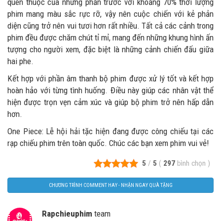
quen thuộc của những phần trước với khoảng 70% thời lượng
phim mang màu sắc rực rỡ, vậy nên cuộc chiến với kẻ phản
diện cũng trở nên vui tươi hơn rất nhiều. Tất cả các cảnh trong
phim đều được chăm chút tỉ mỉ, mang đến những khung hình ấn
tượng cho người xem, đặc biệt là những cảnh chiến đấu giữa
hai phe.
Kết hợp với phần âm thanh bộ phim được xử lý tốt và kết hợp
hoàn hảo với từng tình huống. Điều này giúp các nhân vật thể
hiện được trọn vẹn cảm xúc và giúp bộ phim trở nên hấp dẫn
hơn.
One Piece: Lễ hội hải tặc hiện đang được công chiếu tại các
rạp chiếu phim trên toàn quốc. Chúc các bạn xem phim vui vẻ!
5
/
5
(
297
bình chọn
)
CHƯƠNG TRÌNH COMMENT HAY - NHẬN NGAY QUÀ TẶNG
Rapchieuphim
team