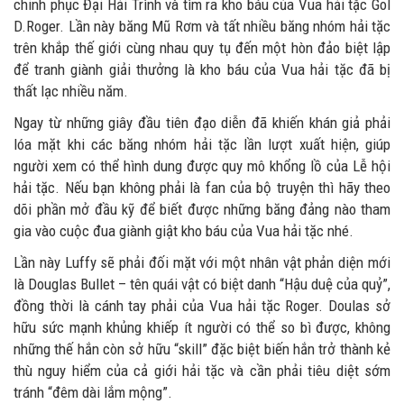
chinh phục Đại Hải Trình và tìm ra kho báu của Vua hải tặc Gol
D.Roger. Lần này băng Mũ Rơm và tất nhiều băng nhóm hải tặc
trên khắp thế giới cùng nhau quy tụ đến một hòn đảo biệt lập
để tranh giành giải thưởng là kho báu của Vua hải tặc đã bị
thất lạc nhiều năm.
Ngay từ những giây đầu tiên đạo diễn đã khiến khán giả phải
lóa mặt khi các băng nhóm hải tặc lần lượt xuất hiện, giúp
người xem có thể hình dung được quy mô khổng lồ của Lễ hội
hải tặc. Nếu bạn không phải là fan của bộ truyện thì hãy theo
dõi phần mở đầu kỹ để biết được những băng đảng nào tham
gia vào cuộc đua giành giật kho báu của Vua hải tặc nhé.
Lần này Luffy sẽ phải đối mặt với một nhân vật phản diện mới
là Douglas Bullet – tên quái vật có biệt danh “Hậu duệ của quỷ”,
đồng thời là cánh tay phải của Vua hải tặc Roger. Doulas sở
hữu sức mạnh khủng khiếp ít người có thể so bì được, không
những thế hắn còn sở hữu “skill” đặc biệt biến hắn trở thành kẻ
thù nguy hiểm của cả giới hải tặc và cần phải tiêu diệt sớm
tránh “đêm dài lắm mộng”.