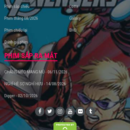
Phim sắp chiếu
Lotte
Phim tháng 08/2026
Galaxy
Phim chiếu lại
BHD
Đánh giá phim
PHIM SẮP RA MẮT
CHÀNG MÈO MANG MŨ - 06/11/2026
NGHỈ HÈ SỢ NGHỈ HƯU - 14/08/2026
Digger - 02/10/2026