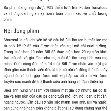
Bộ phim đang nhận được 93% điểm tươi trên Rotten Tomatoes
và những đánh giá này hoàn toàn chính xác về chất lượng
phim.
Nội dung phim
Shazam! là câu chuyện kể về cậu bé Bill Batson bị thất lạc mẹ
từ nhỏ, kể từ đó cậu được nhận vào trại mồ côi nuôi dưỡng.
Trong suốt hơn 10 năm Bill đã thực hiện hơn 20 vụ trốn khỏi
trại mồ côi và gia đình cha mẹ nuôi để tìm tung tích của mẹ
mình. Cuối cùng đến năm 14 tuổi, Bill được nhận vào một gia
đình gồm các thành viên đều là trẻ mồ côi và đồng thời lúc này
cậu nhóc vô tình gặp được một vị pháp sư cổ xưa và được
truyền sức mạnh để trở thành siêu anh hùng vô địch thiên hạ.
Siêu anh hùng Shazam với khuôn mặt già đơ nhưng lại có trí
tuệ và tâm hồn của cậu bé đang tuổi mới lớn, nổi loạn, bất cần,
ngang ngược. Lần đầu sở hữu sức mạnh siêu anh, Bill và người
bạn cùng nhà hoàn toàn không biết phải sử dụng chúng như thế