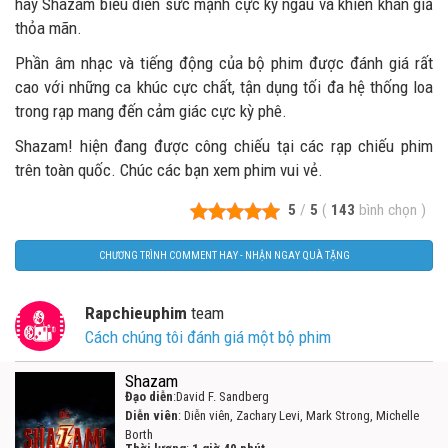
hay Shazam biểu diễn sức mạnh cực kỳ ngầu và khiến khán giả
thỏa mãn.
Phần âm nhạc và tiếng động của bộ phim được đánh giá rất
cao với những ca khúc cực chất, tận dụng tối đa hệ thống loa
trong rạp mang đến cảm giác cực kỳ phê.
Shazam! hiện đang được công chiếu tại các rạp chiếu phim
trên toàn quốc. Chúc các bạn xem phim vui vẻ.
5
/
5
(
143
bình chọn
)
CHƯƠNG TRÌNH COMMENT HAY - NHẬN NGAY QUÀ TẶNG
Rapchieuphim
team
Cách chúng tôi đánh giá một bộ phim
Shazam
Đạo diễn
:David F. Sandberg
Diễn viên
: Diễn viên, Zachary Levi, Mark Strong, Michelle
Borth