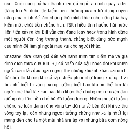
nào. Cuối cùng cả hai thanh niên đã nghĩ ra cách quay video
đăng lên Youtube để kiếm tiền, thường xuyên lợi dụng quyền
năng của mình để làm những thứ mình thích như uống bia hay
kiếm một chút tiền chẳng hạn. Rất nhiều tình huống hài hước
liên tiếp xảy ra khi Bill vẫn còn đang loay hoay trong hình dáng
một người đàn ông trưởng thành, chẳng biết dùng sức mạnh
của mình để làm gì ngoài mua vui cho người khác.
Shazam! đưa khán giả đến với hành trình tìm kiếm mẹ và gia
đình đích thực của Bill. Sự cố chấp của cậu nhóc đôi khi khiến
người xem lắc đầu ngao ngán, thế nhưng khoảnh khắc cái ôm bị
từ chối thì không khí cả rạp chiếu phim như trùng xuống. Trái
tìm chỉ biết hi vọng, sung sướng biết bao khi có thể tìm lại
người mẹ thất lạc sau bao khó khăn thế nhưng mọi chuyện đâu
giống như tâm hồn nhỏ bé đó tưởng tượng. Những người tưởng
chừng sẽ luôn dang rộng vòng tay đón ta về bên đôi khi sẽ thu
vòng tay lại, còn những người tưởng chừng như xa lạ nhất lại
mang đến cho ta một mái nhà ấm áp với những bữa cơm nóng
hổi.