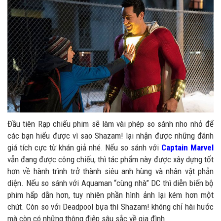
Đầu tiên Rạp chiếu phim sẽ làm vài phép so sánh nho nhỏ để
các bạn hiểu được vì sao Shazam! lại nhận được những đánh
giá tích cực từ khán giả nhé. Nếu so sánh với
Captain Marvel
vẫn đang được công chiếu, thì tác phẩm này được xây dựng tốt
hơn về hành trình trở thành siêu anh hùng và nhân vật phản
diện. Nếu so sánh với Aquaman “cùng nhà” DC thì diễn biến bộ
phim hấp dẫn hơn, tuy nhiên phần hình ảnh lại kém hơn một
chút. Còn so với Deadpool bựa thì Shazam! không chỉ hài hước
mà còn có những thông điệp sâu sắc về gia đình.