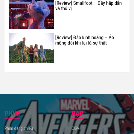
[Review] Smallfoot – Đầy hấp dẫn
và thú vị
[Review] Đảo kinh hoàng – Ảo
mộng đôi khi lại là sự thật
PHIM
RẠP
Phim đang chiếu
CGV