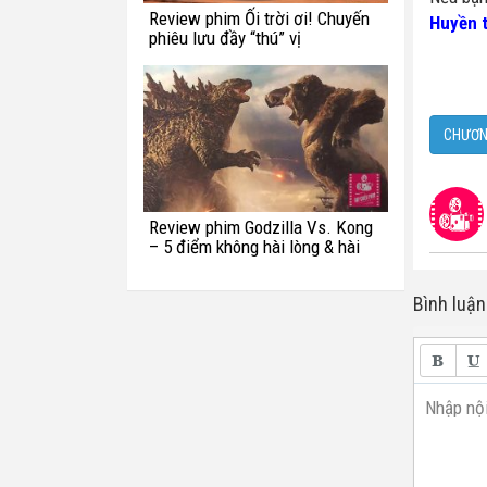
Review phim Ối trời ơi! Chuyến
Huyền t
phiêu lưu đầy “thú” vị
CHƯƠN
Review phim Godzilla Vs. Kong
– 5 điểm không hài lòng & hài
hước với quái vật Titan
Bình luận
Nhập nội