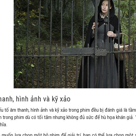
anh, hình ảnh và kỹ xảo
ếu tố âm thanh, hình ảnh và kỹ xảo trong phim đều bị đánh giá là t
h trong phim dù có tối tăm nhưng không đủ sức để hù họa khán giả. V
hĩa.
 muốn lựa chọn một bộ phim để giải trí, bạn có thể lựa chọn một 