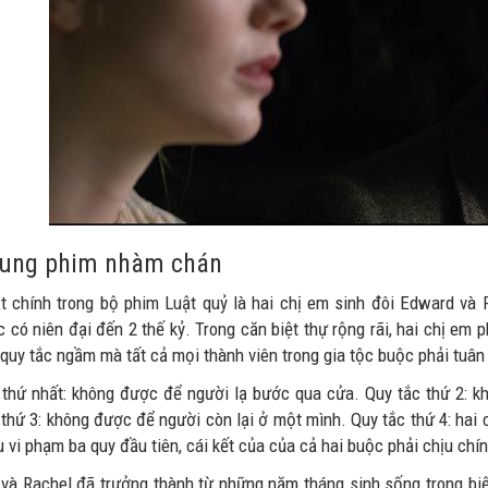
dung phim nhàm chán
t chính trong bộ phim Luật quỷ là hai chị em sinh đôi Edward và 
 có niên đại đến 2 thế kỷ. Trong căn biệt thự rộng rãi, hai chị em 
 quy tắc ngầm mà tất cả mọi thành viên trong gia tộc buộc phải tuân
 thứ nhất: không được để người lạ bước qua cửa. Quy tắc thứ 2: kh
thứ 3: không được để người còn lại ở một mình. Quy tắc thứ 4: hai c
 vi phạm ba quy đầu tiên, cái kết của của cả hai buộc phải chịu chín
và Rachel đã trưởng thành từ những năm tháng sinh sống trong biệt