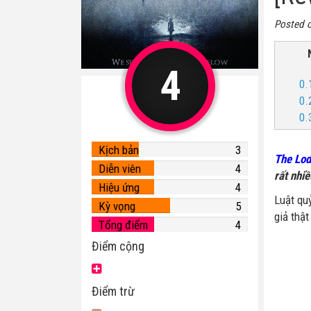
Posted 
4
0.
0.
0.
Kịch bản
3
The Lo
Diễn viên
4
rất nhi
Hiệu ứng
4
Luật qu
Kỳ vọng
5
giả thật
Tổng điểm
4
Điểm cộng
Điểm trừ