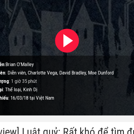
ễn
:Brian O’Malley
iên
: Diễn viên, Charlotte Vega, David Bradley, Moe Dunford
ượng
:
1 giờ 35 phút
ại
: Thể loại, Kinh Dị
hiếu
: 16/03/18 tại Việt Nam
view] Luật quỷ: Rất khó để tìm 