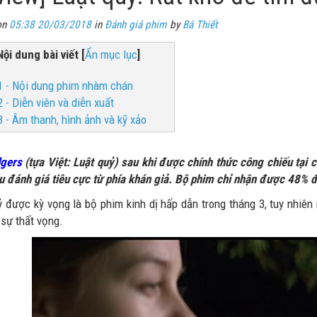
on
05:38 20/03/2018
in
Đánh giá phim
by
Bá Thiết
Nội dung bài viết
[
Ẩn mục lục
]
1 - Nội dung phim nhàm chán
2 - Diễn viên và diễn xuất
3 - Âm thanh, hình ảnh và kỹ xảo
dgers
(tựa Việt: Luật quỷ) sau khi được chính thức công chiếu tại 
ều đánh giá tiêu cực từ phía khán giả. Bộ phim chỉ nhận được 48% 
ỷ được kỳ vọng là bộ phim kinh dị hấp dẫn trong tháng 3, tuy nhiên
 sự thất vọng.