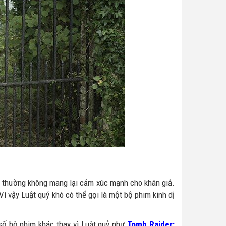
ầm thường không mang lại cảm xúc mạnh cho khán giả.
ì vậy Luật quỷ khó có thể gọi là một bộ phim kinh dị
số bộ phim khác thay vì Luật quỷ như
Tomb Raider: