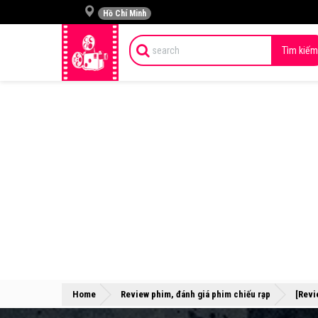
Hồ Chí Minh
Tìm kiếm
Home
Review phim, đánh giá phim chiếu rạp
[Revi