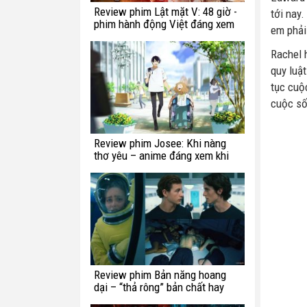
Review phim Lật mặt V: 48 giờ -
tới nay
phim hành động Việt đáng xem
em phải
Rachel 
quy luậ
tục cuộ
cuộc số
Review phim Josee: Khi nàng
thơ yêu – anime đáng xem khi
bạn còn trẻ
Review phim Bản năng hoang
dại – “thả rông” bản chất hay
chế ngự trong luật lệ?