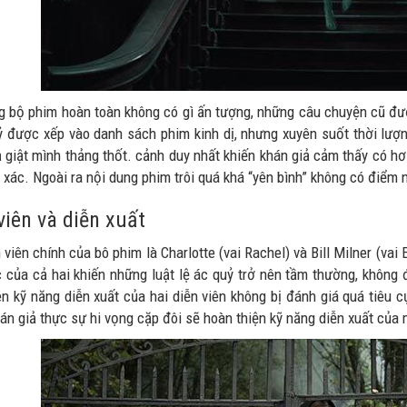
g bộ phim hoàn toàn không có gì ấn tượng, những câu chuyện cũ đượ
ỷ được xếp vào danh sách phim kinh dị, nhưng xuyên suốt thời lượn
 giật mình thảng thốt. cảnh duy nhất khiến khán giả cảm thấy có hơi
 xác. Ngoài ra nội dung phim trôi quá khá “yên bình” không có điểm 
viên và diễn xuất
 viên chính của bô phim là Charlotte (vai Rachel) và Bill Milner (v
 của cả hai khiến những luật lệ ác quỷ trở nên tầm thường, không
ên kỹ năng diễn xuất của hai diễn viên không bị đánh giá quá tiêu c
án giả thực sự hi vọng cặp đôi sẽ hoàn thiện kỹ năng diễn xuất của 