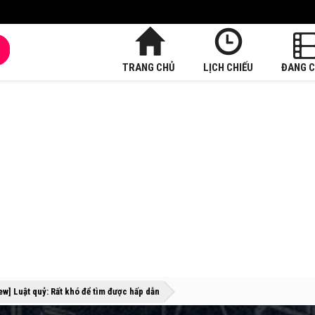
TRANG CHỦ
LỊCH CHIẾU
ĐANG C
»
»
ew] Luật quỷ: Rất khó để tìm được hấp dẫn