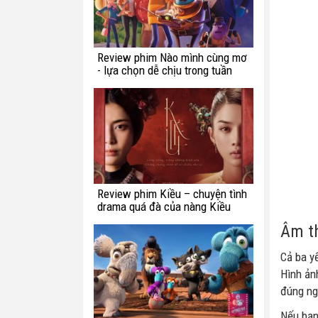
Review phim Nào mình cùng mơ
- lựa chọn dễ chịu trong tuần
này
Review phim Kiều – chuyện tình
drama quá đà của nàng Kiều
Âm th
Cả ba y
Hình ản
đúng ng
Nếu bạn