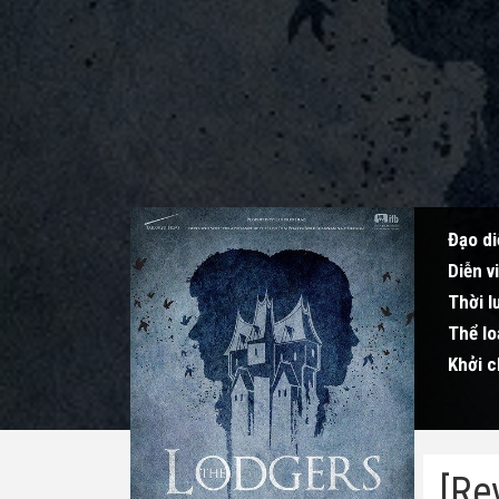
Đạo di
Diễn v
Thời l
Thể lo
Khởi c
[Re