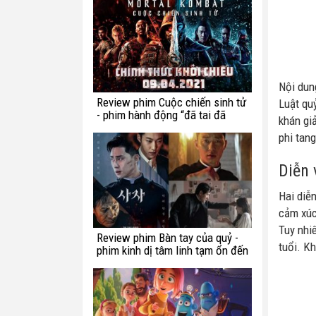
Nội dun
Review phim Cuộc chiến sinh tử
Luật qu
- phim hành động “đã tai đã
khán giả
mắt” tuần này
phi tang
Diễn 
Hai diễn
cảm xúc
Tuy nhi
Review phim Bàn tay của quỷ -
tuổi. Kh
phim kinh dị tâm linh tạm ổn đến
từ Hàn Quốc