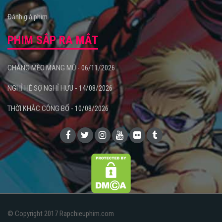
Đánh giá phim
PHIM SẮP RA MẮT
CHÀNG MÈO MANG MŨ - 06/11/2026
NGHỈ HÈ SỢ NGHỈ HƯU - 14/08/2026
THỜI KHẮC CÔNG BỐ - 10/08/2026
© Copyright 2017 Rapchieuphim.com