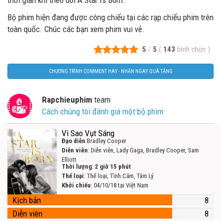
thời gian khi theo dõi A Star Is Born.
Bộ phim hiện đang được công chiếu tại các rạp chiếu phim trên
toàn quốc. Chúc các bạn xem phim vui vẻ.
5
/
5
(
143
bình chọn
)
CHƯƠNG TRÌNH COMMENT HAY - NHẬN NGAY QUÀ TẶNG
Rapchieuphim
team
Cách chúng tôi đánh giá một bộ phim
Vì Sao Vụt Sáng
Đạo diễn
:Bradley Cooper
Diễn viên
: Diễn viên, Lady Gaga, Bradley Cooper, Sam
Elliott
Thời lượng
:
2 giờ 15 phút
Thể loại
: Thể loại, Tình Cảm, Tâm Lý
Khởi chiếu
: 04/10/18 tại Việt Nam
Kịch bản
8
Diễn viên
8