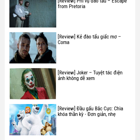
[Review] Phi vụ đào tẩu – Escape
from Pretoria
[Review] Kẻ đào tẩu giấc mơ –
Coma
[Review] Joker – Tuyệt tác điện
ảnh không dễ xem
[Review] Đầu gấu Bắc Cực: Chìa
khóa thần kỳ - Đơn giản, nhẹ
nhàng