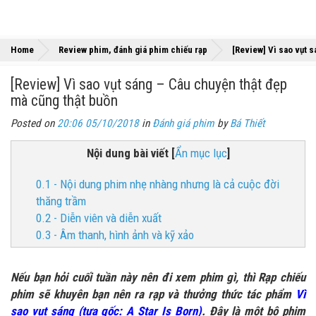
Home
Review phim, đánh giá phim chiếu rạp
[Review] Vì sao vụt 
[Review] Vì sao vụt sáng – Câu chuyện thật đẹp
mà cũng thật buồn
Posted on
20:06 05/10/2018
in
Đánh giá phim
by
Bá Thiết
Nội dung bài viết
[
Ẩn mục lục
]
0.1 - Nội dung phim nhẹ nhàng nhưng là cả cuộc đời
thăng trầm
0.2 - Diễn viên và diễn xuất
0.3 - Âm thanh, hình ảnh và kỹ xảo
Nếu bạn hỏi cuối tuần này nên đi xem phim gì, thì Rạp chiếu
phim sẽ khuyên bạn nên ra rạp và thưởng thức tác phẩm
Vì
sao vụt sáng (tựa gốc: A Star Is Born)
. Đây là một bộ phim