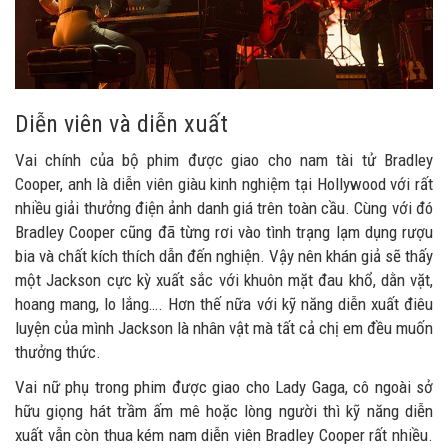
Diễn viên và diễn xuất
Vai chính của bộ phim được giao cho nam tài tử Bradley
Cooper, anh là diễn viên giàu kinh nghiệm tại Hollywood với rất
nhiều giải thưởng điện ảnh danh giá trên toàn cầu. Cùng với đó
Bradley Cooper cũng đã từng rơi vào tình trạng lạm dụng rượu
bia và chất kích thích dẫn đến nghiện. Vậy nên khán giả sẽ thấy
một Jackson cực kỳ xuất sắc với khuôn mặt đau khổ, dằn vặt,
hoang mang, lo lắng…. Hơn thế nữa với kỹ năng diễn xuất điêu
luyện của mình Jackson là nhân vật mà tất cả chị em đều muốn
thưởng thức.
Vai nữ phụ trong phim được giao cho Lady Gaga, cô ngoài sở
hữu giọng hát trầm ấm mê hoặc lòng người thì kỹ năng diễn
xuất vẫn còn thua kém nam diễn viên Bradley Cooper rất nhiều.