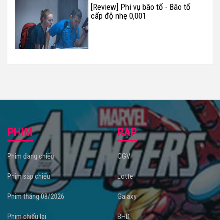
[Review] Phi vụ bão tố - Bão tố
cấp độ nhẹ 0,001
PHIM
RẠP
Phim đang chiếu
CGV
Phim sắp chiếu
Lotte
Phim tháng 08/2026
Galaxy
Phim chiếu lại
BHD