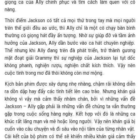
giọng ca của Ally chinh phục và tìm cách làm quen với cô
nàng.
Thời điểm Jackson có tất cả mọi thứ trong tay mà mọi người
trên thế giới đều ao ước, thì Ally chỉ là một cô chạy bàn bình
thường có giọng hát đầy ấn tượng. Nhờ sự giúp đỡ và tầm ảnh
hưởng của Jackson, Ally dần bước vào ca hát chuyên nghiệp.
Thế nhưng khi Ally đang trên đà phát triển, trở thành gương
mặt đoạt giải Grammy thì sự nghiệp của Jackson lại tụt dốc
không phanh, nghiện rượu, nghiện chất kích thích. Vậy nên
cuộc tình trong mơ đã thôi không còn mơ mộng.
Kịch bản phim được xây dựng nhẹ nhàng, chậm rãi không diễn
ra dồn dập hay đẩy các tình tiết lên cao trào. Nhưng khán giả
không vì vậy mà cảm thấy nhàm chán, bởi vì những vấn đề
Jackson – Ally gặp phải là những vấn đề chúng ta vẫn thường
gặp trong cuộc sống hàng ngày. Kết hợp với đó là những ca
khúc rất lãng mạn và mê hoặc lòng người. Vậy nên khán giả bị
cuốn vào câu chuyện và đi sâu vào nội tâm của từng nhân vật.
Cái kết của bộ phim có thể sẽ khiến nhiều khán giả cảm thấy