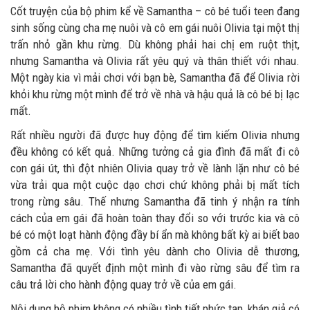
Cốt truyện của bộ phim kể về Samantha – cô bé tuổi teen đang
sinh sống cùng cha mẹ nuôi và cô em gái nuôi Olivia tại một thị
trấn nhỏ gần khu rừng. Dù không phải hai chị em ruột thịt,
nhưng Samantha và Olivia rất yêu quý và thân thiết với nhau.
Một ngày kia vì mải chơi với bạn bè, Samantha đã để Olivia rời
khỏi khu rừng một mình để trở về nhà và hậu quả là cô bé bị lạc
mất.
Rất nhiều người đã được huy động để tìm kiếm Olivia nhưng
đều không có kết quả. Những tưởng cả gia đình đã mất đi cô
con gái út, thì đột nhiên Olivia quay trở về lành lặn như cô bé
vừa trải qua một cuộc dạo chơi chứ không phải bị mất tích
trong rừng sâu. Thế nhưng Samantha đã tinh ý nhận ra tính
cách của em gái đã hoàn toàn thay đổi so với trước kia và cô
bé có một loạt hành động đầy bí ẩn mà không bất kỳ ai biết bao
gồm cả cha mẹ. Với tình yêu dành cho Olivia dễ thương,
Samantha đã quyết định một mình đi vào rừng sâu để tìm ra
câu trả lời cho hành động quay trở về của em gái.
Nội dung bộ phim không có nhiều tình tiết phức tạp, khán giả có