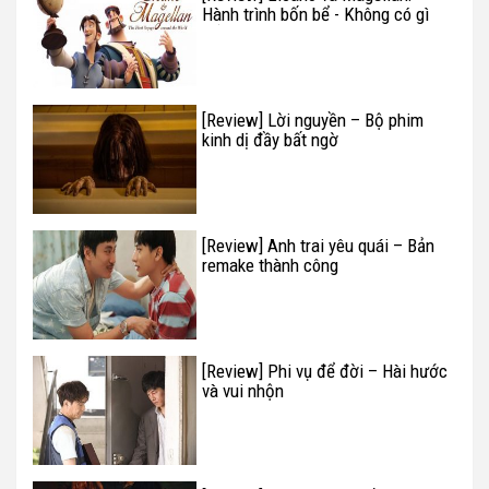
Hành trình bốn bể - Không có gì
để review
[Review] Lời nguyền – Bộ phim
kinh dị đầy bất ngờ
[Review] Anh trai yêu quái – Bản
remake thành công
[Review] Phi vụ để đời – Hài hước
và vui nhộn