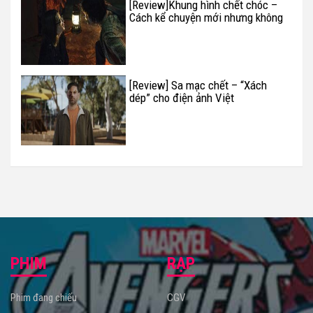
[Review]Khung hình chết chóc –
Cách kể chuyện mới nhưng không
phải mới
[Review] Sa mạc chết – “Xách
dép” cho điện ảnh Việt
PHIM
RẠP
Phim đang chiếu
CGV