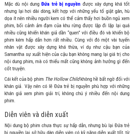
Mặc dù nội dung
Đứa trẻ bị nguyền
được xây dựng khá tốt
nhưng lại hơi dài dòng, kết hợp với những yếu tố giật gân, hù
dọa ít nên nhiều người kem có thể cảm thấy hơi buồn ngủ xem
phim, bối cảnh ảm đạm của khu rừng được lặp đi lặp lại quá
nhiều cũng khiến khán giả dần “quen” với điều đó và khiến bộ
phim kém hấp dẫn hơn rất nhiều. Cùng với đó một vài tuyến
nhân vật được xây dựng khá thừa, ví dụ như cậu bạn của
Samantha sự xuất hiện của cậu bạn không mang lại giá trị cho
nội dung phim, mà có thiếu mất cũng không ảnh hưởng gì đến
cốt truyện.
Cái kết của bộ phim
The Hollow Child
không hề bất ngờ đối với
khán giả. Vậy nên có lẽ Đứa trẻ bị nguyền phù hợp với những
khán giả xem phim giải trí, không chú ý nhiều đến nội dung
phim.
Diễn viên và diễn xuất
Nội dung bộ phim chưa thực sự hấp dẫn, nhưng bù lại Đứa trẻ
bị nguyền lại sở hữu dàn diễn viên có kỹ năng diễn xuất tốt, từ