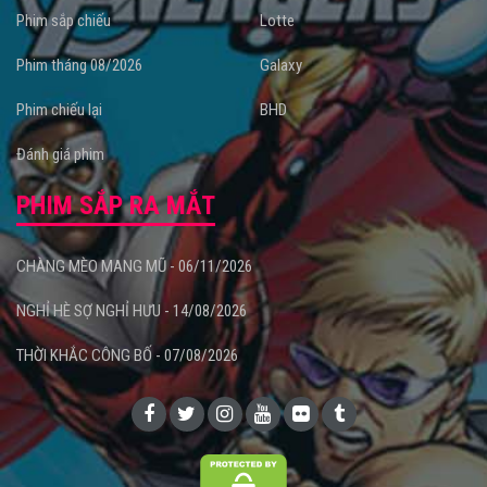
Phim sắp chiếu
Lotte
Phim tháng 08/2026
Galaxy
Phim chiếu lại
BHD
Đánh giá phim
PHIM SẮP RA MẮT
CHÀNG MÈO MANG MŨ - 06/11/2026
NGHỈ HÈ SỢ NGHỈ HƯU - 14/08/2026
THỜI KHẮC CÔNG BỐ - 07/08/2026