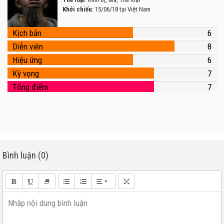
Khởi chiếu
: 15/06/18 tại Việt Nam
Kịch bản
6
Diễn viên
8
Hiệu ứng
6
Kỳ vọng
7
Tổng điểm
7
Bình luận (0)
Nhập nội dung bình luận