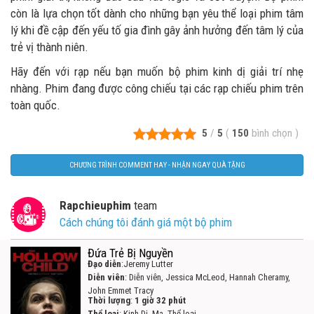
còn là lựa chọn tốt dành cho những bạn yêu thể loại phim tâm
lý khi đề cập đến yếu tố gia đình gây ảnh hưởng đến tâm lý của
trẻ vị thành niên.
Hãy đến với rạp nếu bạn muốn bộ phim kinh dị giải trí nhẹ
nhàng. Phim đang được công chiếu tại các rạp chiếu phim trên
toàn quốc.
5
/
5
(
150
bình chọn
)
CHƯƠNG TRÌNH COMMENT HAY - NHẬN NGAY QUÀ TẶNG
Rapchieuphim
team
Cách chúng tôi đánh giá một bộ phim
Đứa Trẻ Bị Nguyền
Đạo diễn
:Jeremy Lutter
Diễn viên
: Diễn viên, Jessica McLeod, Hannah Cheramy,
John Emmet Tracy
Thời lượng
:
1 giờ 32 phút
Thể loại
: Kinh Dị, Ma, Thể loại