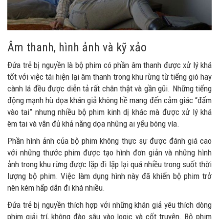
Âm thanh, hình ảnh và kỹ xảo
Đứa trẻ bị nguyền là bộ phim có phần âm thanh được xử lý khá
tốt với việc tái hiện lại âm thanh trong khu rừng từ tiếng gió hay
cành lá đều được diễn tả rất chân thật và gần gũi. Những tiếng
động mạnh hù dọa khán giả không hề mang đến cảm giác “đấm
vào tai” nhưng nhiều bộ phim kinh dị khác mà được xử lý khá
êm tai và vẫn đủ khả năng dọa những ai yếu bóng vía.
Phần hình ảnh của bộ phim không thực sự được đánh giá cao
với những thước phim được tạo hình đơn giản và những hình
ảnh trong khu rừng được lặp đi lặp lại quá nhiều trong suốt thời
lượng bộ phim. Việc làm dụng hình này đã khiến bộ phim trở
nên kém hấp dẫn đi khá nhiều.
Đứa trẻ bị nguyền thích hợp với những khán giả yêu thích dòng
phim giải trí, không đào sâu vào logic và cốt truyện. Bộ phim