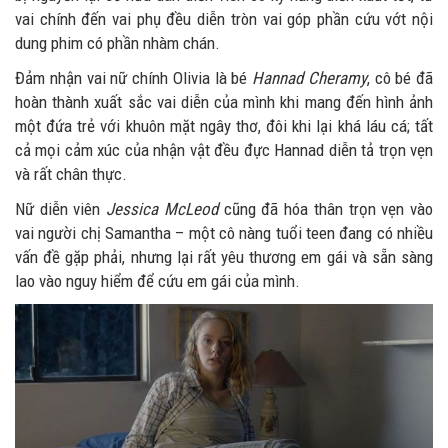
vai chính đến vai phụ đều diễn tròn vai góp phần cứu vớt nội
dung phim có phần nhàm chán.
Đảm nhận vai nữ chính Olivia là bé
Hannad Cheramy
, cô bé đã
hoàn thành xuất sắc vai diễn của mình khi mang đến hình ảnh
một đứa trẻ với khuôn mặt ngây thơ, đôi khi lại khá láu cá; tất
cả mọi cảm xúc của nhận vật đều đực Hannad diễn tả trọn vẹn
và rất chân thực.
Nữ diễn viên
Jessica McLeod
cũng đã hóa thân trọn vẹn vào
vai người chị Samantha – một cô nàng tuổi teen đang có nhiều
vấn đề gặp phải, nhưng lại rất yêu thương em gái và sẵn sàng
lao vào nguy hiểm để cứu em gái của mình.