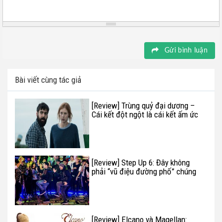
Gửi bình luận
Bài viết cùng tác giả
[Review] Trùng quỷ đại dương –
Cái kết đột ngột là cái kết ấm ức
nhất
[Review] Step Up 6: Đây không
phải “vũ điệu đường phố” chúng
tôi cần
[Review] Elcano và Magellan: