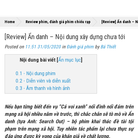
Home
Review phim, đánh giá phim chiếu rạp
[Review] Ẩn danh – N
[Review] Ẩn danh – Nội dung xây dựng chưa tới
Posted on
11:51 31/05/2020
in
Đánh giá phim
by
Bá Thiết
Nội dung bài viết
[
Ẩn mục lục
]
0.1 - Nội dung phim
0.2 - Diễn viên và diễn xuất
0.3 - Âm thanh và hình ảnh
Nếu bạn từng biết đến vụ “Cá voi xanh” nổi đình nổi đám trên
mạng xã hội nhiều năm về trước, thì chắc chắn sẽ tò mò về Ẩn
danh (tựa Anh: Search Out) – bộ phim khai thác đề tài tội
phạm trên mạng xã hội. Tuy nhiên tác phẩm lại chưa thực sự
đáp ứng được kỳ vọng của khán giả về chất lượng.