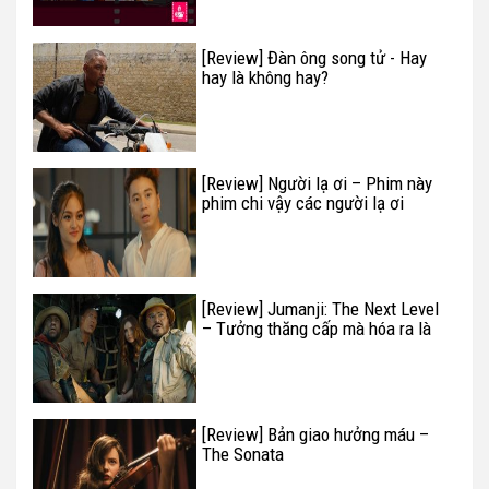
[Review] Đàn ông song tử - Hay
hay là không hay?
[Review] Người lạ ơi – Phim này
phim chi vậy các người lạ ơi
[Review] Jumanji: The Next Level
– Tưởng thăng cấp mà hóa ra là
không
[Review] Bản giao hưởng máu –
The Sonata