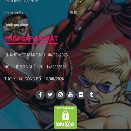
Phim tháng 08/2026
Galaxy
Phim chiếu lại
BHD
Đánh giá phim
PHIM SẮP RA MẮT
CHÀNG MÈO MANG MŨ - 06/11/2026
NGHỈ HÈ SỢ NGHỈ HƯU - 14/08/2026
THỜI KHẮC CÔNG BỐ - 10/08/2026