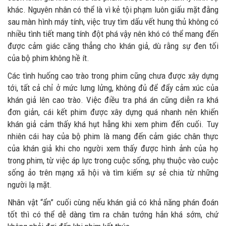
khác. Nguyên nhân có thể là vì kẻ tội phạm luôn giấu mặt đằng
sau màn hình máy tính, việc truy tìm dấu vết hung thủ không có
nhiều tình tiết mang tính đột phá vậy nên khó có thể mang đến
được cảm giác căng thẳng cho khán giả, dù rằng sự đen tối
của bộ phim không hề ít.
Các tình huống cao trào trong phim cũng chưa được xây dựng
tới, tất cả chỉ ở mức lưng lửng, không đủ để đẩy cảm xúc của
khán giả lên cao trào. Việc điều tra phá án cũng diễn ra khá
đơn giản, cái kết phim được xây dựng quá nhanh nên khiến
khán giả cảm thấy khá hụt hẫng khi xem phim đến cuối. Tuy
nhiên cái hay của bộ phim là mang đến cảm giác chân thực
của khán giả khi cho người xem thấy được hình ảnh của họ
trong phim, từ việc áp lực trong cuộc sống, phụ thuộc vào cuộc
sống ảo trên mạng xã hội và tìm kiếm sự sẻ chia từ những
người lạ mặt.
Nhân vật “ẩn” cuối cùng nếu khán giả có khả năng phán đoán
tốt thì có thể dễ dàng tìm ra chân tướng hắn khá sớm, chứ