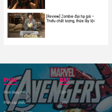
[Review] Zombie đại hạ giá –
Thiếu chất lượng, thừa lầy lội
PHIM
RẠP
Phim đang chiếu
CGV
Phim sắp chiếu
Lotte