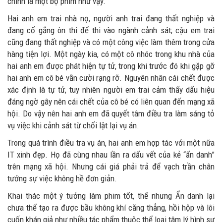
chính là một bộ phim như vậy.
Hai anh em trai nhà nọ, người anh trai đang thất nghiệp và
đang cố gắng ôn thi để thi vào ngành cảnh sát; cậu em trai
cũng đang thất nghiệp và có một công việc làm thêm trong cửa
hàng tiện lợi. Một ngày kia, có một cô nhóc trong khu nhà của
hai anh em được phát hiện tự tử, trong khi trước đó khi gặp gỡ
hai anh em cô bé vẫn cười rạng rỡ. Nguyên nhân cái chết được
xác định là tự tử, tuy nhiên người em trai cảm thấy dấu hiệu
đáng ngờ gây nên cái chết của cô bé có liên quan đến mạng xã
hội. Do vậy nên hai anh em đã quyết tâm điều tra làm sáng tỏ
vụ việc khi cảnh sát từ chối lật lại vụ án.
Trong quá trình điều tra vụ án, hai anh em hợp tác với một nữa
IT xinh đẹp. Họ đã cùng nhau lần ra dấu vết của kẻ “ẩn danh”
trên mạng xã hội. Nhưng cái giá phải trả để vạch trần chân
tướng sự việc không hề đơn giản.
Khai thác một ý tưởng làm phim tốt, thế nhưng Ẩn danh lại
chưa thể tạo ra được bầu không khí căng thẳng, hồi hộp và lôi
cuốn khán giả như nhiều tác phẩm thuộc thể loại tâm lý hình sự