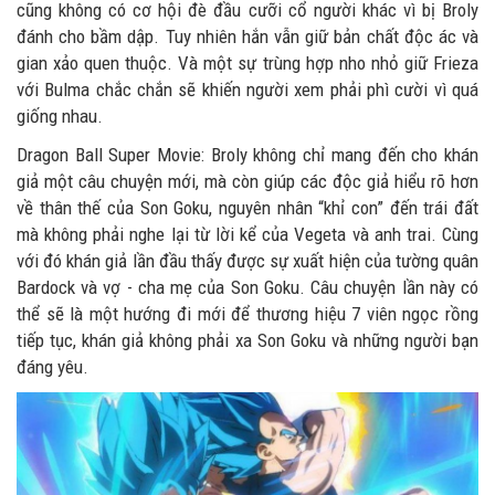
cũng không có cơ hội đè đầu cưỡi cổ người khác vì bị Broly
đánh cho bầm dập. Tuy nhiên hắn vẫn giữ bản chất độc ác và
gian xảo quen thuộc. Và một sự trùng hợp nho nhỏ giữ Frieza
với Bulma chắc chắn sẽ khiến người xem phải phì cười vì quá
giống nhau.
Dragon Ball Super Movie: Broly không chỉ mang đến cho khán
giả một câu chuyện mới, mà còn giúp các độc giả hiểu rõ hơn
về thân thế của Son Goku, nguyên nhân “khỉ con” đến trái đất
mà không phải nghe lại từ lời kể của Vegeta và anh trai. Cùng
với đó khán giả lần đầu thấy được sự xuất hiện của tường quân
Bardock và vợ - cha mẹ của Son Goku. Câu chuyện lần này có
thể sẽ là một hướng đi mới để thương hiệu 7 viên ngọc rồng
tiếp tục, khán giả không phải xa Son Goku và những người bạn
đáng yêu.