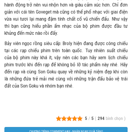
hành động trở nên vui nhộn hơn và giàu cảm xúc hơn. Chỉ đơn
giản với cái tên Goveget mà cũng có thể phổ nhạc với giai điện
vừa vui tươi lại mang đậm tính chất cổ vũ chiến đấu. Như vậy
thì bạn cũng hiểu phần ẩm nhạc của bộ phim được đầu tư
khủng đến mức nào rồi đấy.
Bảy viên ngọc rồng siêu cấp: Broly hiện đang được công chiếu
tại các rạp chiếu phim trên toàn quốc. Tuy nhiên suất chiếu
của bộ phim này khá ít, vậy nên các bạn hãy xem lịch chiếu
phim trước khi đến rạp để không bỏ lỡ tác phẩm này nhé. Hãy
đến rạp và cùng Son Goku quay về những kỷ niệm đẹp khi còn
là những đứa trẻ mải mê cùng với những trận đấu bảo vệ trái
đất của Son Goku và nhóm bạn nhé.
5
/
5
(
294
bình chọn
)
CHƯƠNG TRÌNH COMMENT HAY - NHẬN NGAY QUÀ TẶNG