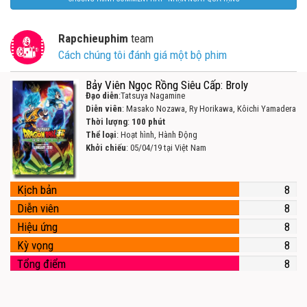
Rapchieuphim
team
Cách chúng tôi đánh giá một bộ phim
Bảy Viên Ngọc Rồng Siêu Cấp: Broly
Đạo diễn
:Tatsuya Nagamine
Diễn viên
: Masako Nozawa, Ry Horikawa, Kôichi Yamadera
Thời lượng
:
100 phút
Thể loại
: Hoạt hình, Hành Động
Khởi chiếu
: 05/04/19 tại Việt Nam
Kịch bản
8
Diễn viên
8
Hiệu ứng
8
Kỳ vọng
8
Tổng điểm
8