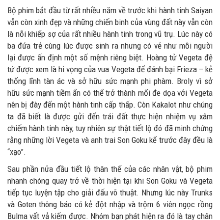
Bộ phim bắt đầu từ rất nhiều năm về trước khi hành tinh Saiyan
vẫn còn xinh đẹp và những chiến binh của vùng đất này vẫn còn
là nỗi khiếp sợ của rất nhiều hành tinh trong vũ trụ. Lúc này có
ba đứa trẻ cùng lúc được sinh ra nhưng có vẻ như mỗi người
lại được ấn định một số mệnh riêng biệt. Hoàng tử Vegeta đệ
tứ được xem là hi vọng của vua Vegeta để đánh bại Frieza – kẻ
thống lĩnh tàn ác và sở hữu sức mạnh phi phàm. Broly vì sở
hữu sức mạnh tiềm ẩn có thể trở thành mối đe dọa với Vegeta
nên bị đày đến một hành tinh cấp thấp. Còn Kakalot như chúng
ta đã biết là được gửi đến trái đất thực hiện nhiệm vụ xâm
chiếm hành tinh này, tuy nhiên sự thật tiết lộ đó đã minh chứng
rằng những lời Vegeta và anh trai Son Goku kể trước đây đều là
“xạo”.
Sau phần nửa đầu tiết lộ thân thế của các nhân vật, bộ phim
nhanh chóng quay trở về thời hiện tại khi Son Goku và Vegeta
tiếp tục luyện tập cho giải đấu võ thuật. Nhưng lúc này Trunks
và Goten thông báo có kẻ đột nhập và trộm 6 viên ngọc rồng
Bulma vất vả kiếm được. Nhóm bạn phát hiện ra đó là tay chân