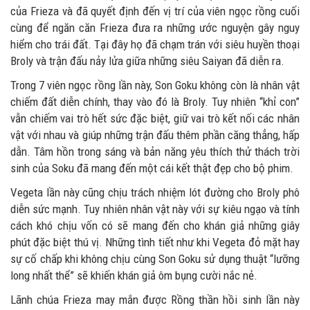
của Frieza và đã quyết định đến vị trí của viên ngọc rồng cuối
cùng để ngăn căn Frieza đưa ra những ước nguyện gây nguy
hiểm cho trái đất. Tại đây họ đã chạm trán với siêu huyền thoại
Broly và trận đấu nảy lửa giữa những siêu Saiyan đã diễn ra.
Trong 7 viên ngọc rồng lần này, Son Goku không còn là nhân vật
chiếm đất diễn chính, thay vào đó là Broly. Tuy nhiên “khỉ con”
vẫn chiếm vai trò hết sức đặc biệt, giữ vai trò kết nối các nhân
vật với nhau và giúp những trận đấu thêm phần căng thẳng, hấp
dẫn. Tâm hồn trong sáng và bản năng yêu thích thử thách trời
sinh của Soku đã mang đến một cái kết thật đẹp cho bộ phim.
Vegeta lần này cũng chịu trách nhiệm lót đường cho Broly phô
diễn sức mạnh. Tuy nhiên nhân vật này với sự kiêu ngạo và tính
cách khó chịu vốn có sẽ mang đến cho khán giả những giây
phút đặc biệt thú vị. Những tình tiết như khi Vegeta đỏ mặt hay
sự cố chấp khi không chịu cùng Son Goku sử dụng thuật “lưỡng
long nhất thể” sẽ khiến khán giả ôm bụng cười nắc nẻ.
Lãnh chúa Frieza may mắn được Rồng thần hồi sinh lần này