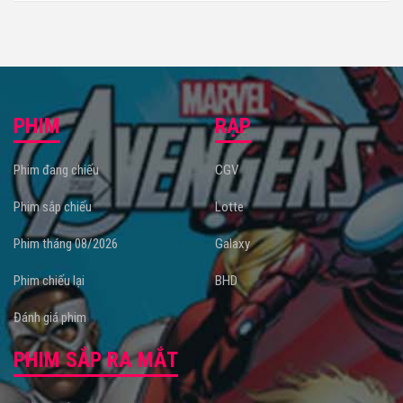
PHIM
RẠP
Phim đang chiếu
CGV
Phim sắp chiếu
Lotte
Phim tháng 08/2026
Galaxy
Phim chiếu lại
BHD
Đánh giá phim
PHIM SẮP RA MẮT