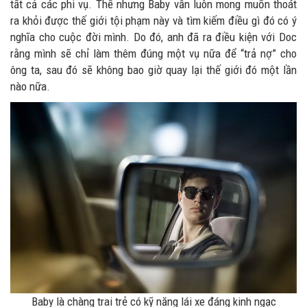
tất cả các phi vụ. Thế nhưng Baby vẫn luôn mong muốn thoát
ra khỏi được thế giới tội phạm này và tìm kiếm điều gì đó có ý
nghĩa cho cuộc đời mình. Do đó, anh đã ra điều kiện với Doc
rằng mình sẽ chỉ làm thêm đúng một vụ nữa để “trả nợ” cho
ông ta, sau đó sẽ không bao giờ quay lại thế giới đó một lần
nào nữa.
Baby là chàng trai trẻ có kỹ năng lái xe đáng kinh ngạc