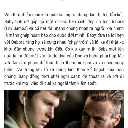
Vào thời điểm giao kèo giữa hai người đang dần đi đến hồi kết,
Baby tình cờ gặp gỡ một cô bồi bàn xinh đẹp có tên Debora
(Lily James) và cả hai đã nhanh chóng nhận ra người kia chính
là mảnh ghép hoàn hảo cho cuộc đời mình. Baby đưa ra lời hẹn
với Debora rằng họ sẽ cùng nhau “chạy trốn” và lái xe đi thật xa
khỏi đây, nhưng trước khi điều đó kịp xảy ra thì Baby một lần
nữa lại bị đối mặt với lời đe doạ của Doc và buộc phải hợp tác
với đám tội phạm để thực hiện thêm một phi vụ vô cùng nguy
hiểm. Và trong khi tỏ ra đang làm theo kế hoạch của bọn
chúng, Baby đồng thời phải nghĩ cách để thoát ra và rời đi
trước khi mọi việc đi quá xa ngoài tầm kiểm soát.