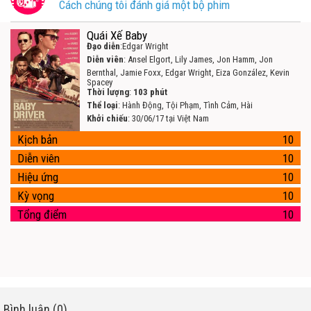
Cách chúng tôi đánh giá một bộ phim
Quái Xế Baby
Đạo diễn
:Edgar Wright
Diễn viên
: Ansel Elgort, Lily James, Jon Hamm, Jon
Bernthal, Jamie Foxx, Edgar Wright, Eiza González, Kevin
Spacey
Thời lượng
:
103 phút
Thể loại
: Hành Động, Tội Phạm, Tình Cảm, Hài
Khởi chiếu
: 30/06/17 tại Việt Nam
Kịch bản
10
Diễn viên
10
Hiệu ứng
10
Kỳ vọng
10
Tổng điểm
10
Bình luận (0)