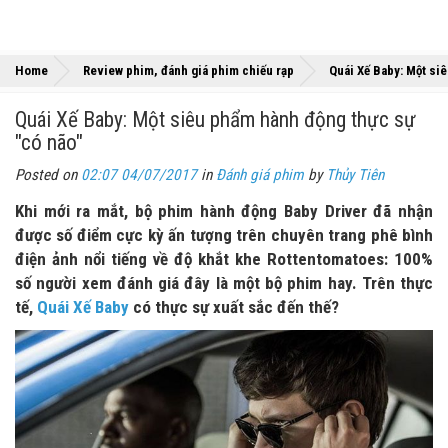
Home
Review phim, đánh giá phim chiếu rạp
Quái Xế Baby: Một si
Quái Xế Baby: Một siêu phẩm hành động thực sự
"có não"
Posted on
02:07 04/07/2017
in
Đánh giá phim
by
Thủy Tiên
Khi mới ra mắt, bộ phim hành động Baby Driver đã nhận
được số điểm cực kỳ ấn tượng trên chuyên trang phê bình
điện ảnh nổi tiếng về độ khắt khe Rottentomatoes: 100%
số người xem đánh giá đây là một bộ phim hay. Trên thực
tế,
Quái Xế Baby
có thực sự xuất sắc đến thế?