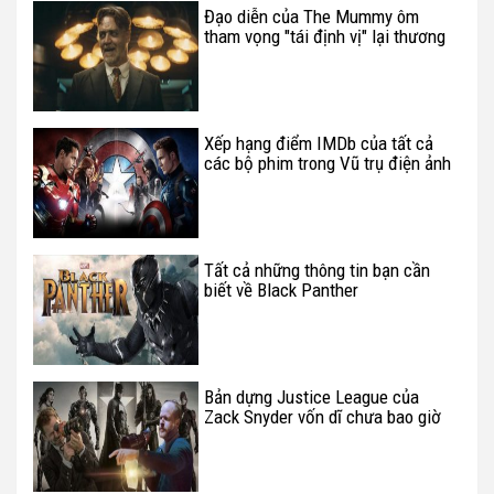
Đạo diễn của The Mummy ôm
tham vọng "tái định vị" lại thương
hiệu Tom Cruise
Xếp hạng điểm IMDb của tất cả
các bộ phim trong Vũ trụ điện ảnh
Marvel (P.2)
Tất cả những thông tin bạn cần
biết về Black Panther
Bản dựng Justice League của
Zack Snyder vốn dĩ chưa bao giờ
tồn tại?