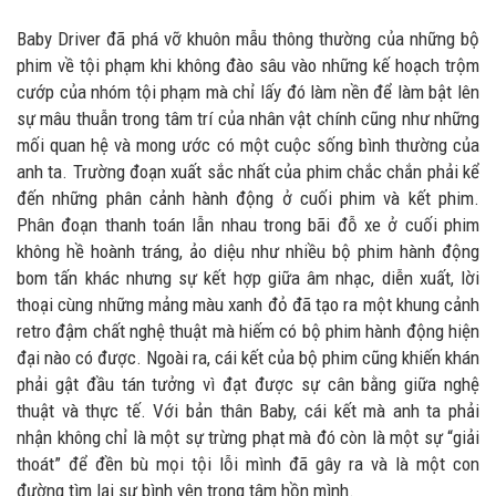
Baby Driver đã phá vỡ khuôn mẫu thông thường của những bộ
phim về tội phạm khi không đào sâu vào những kế hoạch trộm
cướp của nhóm tội phạm mà chỉ lấy đó làm nền để làm bật lên
sự mâu thuẫn trong tâm trí của nhân vật chính cũng như những
mối quan hệ và mong ước có một cuộc sống bình thường của
anh ta. Trường đoạn xuất sắc nhất của phim chắc chắn phải kể
đến những phân cảnh hành động ở cuối phim và kết phim.
Phân đoạn thanh toán lẫn nhau trong bãi đỗ xe ở cuối phim
không hề hoành tráng, ảo diệu như nhiều bộ phim hành động
bom tấn khác nhưng sự kết hợp giữa âm nhạc, diễn xuất, lời
thoại cùng những mảng màu xanh đỏ đã tạo ra một khung cảnh
retro đậm chất nghệ thuật mà hiếm có bộ phim hành động hiện
đại nào có được. Ngoài ra, cái kết của bộ phim cũng khiến khán
phải gật đầu tán tưởng vì đạt được sự cân bằng giữa nghệ
thuật và thực tế. Với bản thân Baby, cái kết mà anh ta phải
nhận không chỉ là một sự trừng phạt mà đó còn là một sự “giải
thoát” để đền bù mọi tội lỗi mình đã gây ra và là một con
đường tìm lại sự bình yên trong tâm hồn mình.