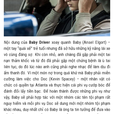
Nội dung của
Baby Driver
xoay quanh Baby (Ansel Elgort) –
một tay “quái xế” trẻ tuổi nhưng đã sở hữu những kỹ năng lái xe
vô cùng đáng sợ. Khi còn nhỏ, anh chàng đã gặp phải một tai
nạn thảm khốc và từ đó đã phải gặp một chứng bệnh là ù tai
liên tục, do đó lúc nào anh cũng phải nghe nhạc để làm dịu đi
ấm thanh đó. Vì một món nợ trong quá khứ mà Baby phải miễn
cưỡng làm việc cho Doc (Kevin Spacey) – một nhân vật có
chức có quyền tại Atlanta và thực hiện cái phi vụ cướp bóc để
đánh đổi lấy tiền bạc. Để hoàn thành được những phi vụ như
vậy, Baby sẽ phải hợp tác với một nhóm các tên tội phạm rất
nguy hiểm và mỗi phi vụ Doc sẽ dung mới một nhóm tội phạm
khác nhau, duy nhất chỉ có Baby là ông ta tin tưởng để đưa vào