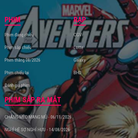
PHIM
RẠP
Phim đang chiếu
CGV
Phim sắp chiếu
Lotte
Phim tháng 08/2026
Galaxy
Phim chiếu lại
BHD
Đánh giá phim
PHIM SẮP RA MẮT
CHÀNG MÈO MANG MŨ - 06/11/2026
NGHỈ HÈ SỢ NGHỈ HƯU - 14/08/2026