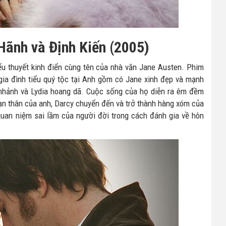
Hãnh và Định Kiến (2005)
ểu thuyết kinh điển cùng tên của nhà văn Jane Austen. Phim
ia đình tiểu quý tộc tại Anh gồm có Jane xinh đẹp và mạnh
í nhảnh và Lydia hoang dã. Cuộc sống của họ diễn ra êm đềm
 bạn thân của anh, Darcy chuyển đến và trở thành hàng xóm của
 quan niệm sai lầm của người đời trong cách đánh gia về hôn