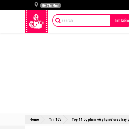
Hồ Chí Minh
Tìm kiếm
Home
Tin Tức
Top 11 bộ phim về phụ nữ siêu hay 