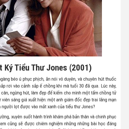
t Ký Tiểu Thư Jones (2001)
gàng béo ú phục phịch, ăn nói vô duyên, và chuyên hút thuốc
sắp rơi vào cảnh sắp ế chồng khi mà tuổi 30 đã qua. Lúc này,
m cân, ngừng hút, làm đẹp để kiếm cho mình một tấm chồng tử
 viên sáng giá xuất hiện: một anh giám đốc đẹp trai lãng mạn
à người lọt được vào mắt xanh của tiểu thư Jones?
ường, xuyên suốt hành trình khám phá bản thân và chinh phục
ời xem cũng sẽ được chiêm nghiệm những những bài học đáng