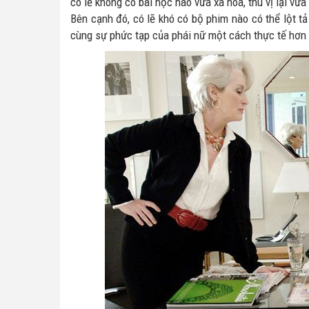
có lẽ không có bài học nào vừa xa hoa, thú vị lại vừ
Bên cạnh đó, có lẽ khó có bộ phim nào có thể lột 
cùng sự phức tạp của phái nữ một cách thực tế hơn