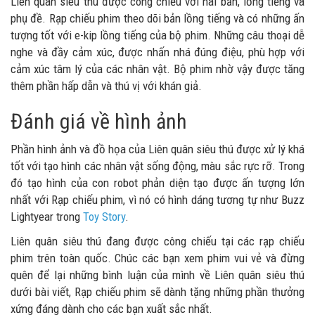
Liên quân siêu thú được công chiếu với hai bản, lồng tiếng và
phụ đề. Rạp chiếu phim theo dõi bản lồng tiếng và có những ấn
tượng tốt với e-kip lồng tiếng của bộ phim. Những câu thoại dễ
nghe và đầy cảm xúc, được nhấn nhá đúng điệu, phù hợp với
cảm xúc tâm lý của các nhân vật. Bộ phim nhờ vậy được tăng
thêm phần hấp dẫn và thú vị với khán giả.
Đánh giá về hình ảnh
Phần hình ảnh và đồ họa của Liên quân siêu thú được xử lý khá
tốt với tạo hình các nhân vật sống động, màu sắc rực rỡ. Trong
đó tạo hình của con robot phản diện tạo được ấn tượng lớn
nhất với Rạp chiếu phim, vì nó có hình dáng tương tự như Buzz
Lightyear trong
Toy Story
.
Liên quân siêu thú đang được công chiếu tại các rạp chiếu
phim trên toàn quốc. Chúc các bạn xem phim vui vẻ và đừng
quên để lại những bình luận của mình về Liên quân siêu thú
dưới bài viết, Rạp chiếu phim sẽ dành tặng những phần thưởng
xứng đáng dành cho các bạn xuất sắc nhất.