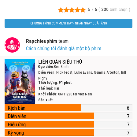
5
/
5
(
230
bình chọn
)
CHƯƠNG TRÌNH COMMENT HAY - NHẬN NGAY QUÀ TẶNG
Rapchieuphim
team
Cách chúng tôi đánh giá một bộ phim
LIÊN QUÂN SIÊU THÚ
Đạo diễn
:Ben Smith
Diễn viên
: Nick Frost, Luke Evans, Gemma Arterton, Bill
Nighy
Thời lượng
:
91 phút
Thể loại
: Hài
Khởi chiếu
: 06/11/20 tại Việt Nam
Sản xuất
:
Kịch bản
6
Diễn viên
7
Hiệu ứng
7
Kỳ vọng
7