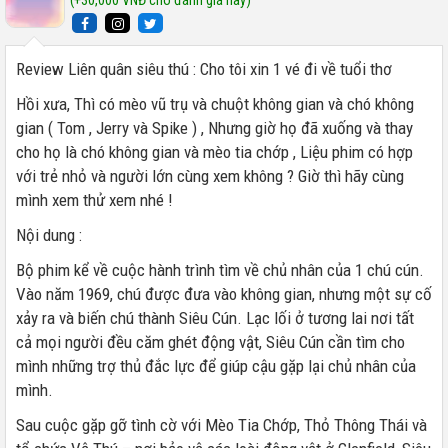
(+30,000 VNĐ cho đánh giá này)
Review Liên quân siêu thú : Cho tôi xin 1 vé đi về tuổi thơ
Hồi xưa, Thì có mèo vũ trụ và chuột không gian và chó không
gian ( Tom , Jerry và Spike ) , Nhưng giờ họ đã xuống và thay
cho họ là chó không gian và mèo tia chớp , Liệu phim có hợp
với trẻ nhỏ và người lớn cùng xem không ? Giờ thì hãy cùng
mình xem thử xem nhé !
Nội dung :
Bộ phim kể về cuộc hành trình tìm về chủ nhân của 1 chú cún.
Vào năm 1969, chú được đưa vào không gian, nhưng một sự cố
xảy ra và biến chú thành Siêu Cún. Lạc lối ở tương lai nơi tất
cả mọi người đều căm ghét động vật, Siêu Cún cần tìm cho
mình những trợ thủ đắc lực để giúp cậu gặp lại chủ nhân của
mình.
Sau cuộc gặp gỡ tình cờ với Mèo Tia Chớp, Thỏ Thông Thái và