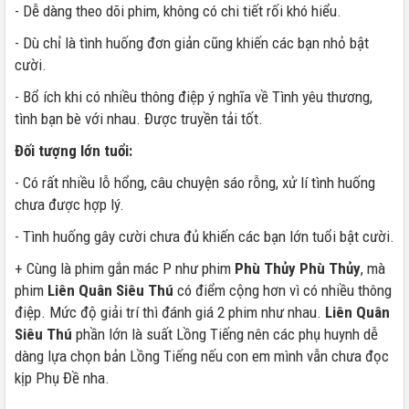
- Dễ dàng theo dõi phim, không có chi tiết rối khó hiểu.
- Dù chỉ là tình huống đơn giản cũng khiến các bạn nhỏ bật
cười.
- Bổ ích khi có nhiều thông điệp ý nghĩa về Tình yêu thương,
tình bạn bè với nhau. Được truyền tải tốt.
Đối tượng lớn tuổi:
- Có rất nhiều lỗ hổng, câu chuyện sáo rỗng, xử lí tình huống
chưa được hợp lý.
- Tình huống gây cười chưa đủ khiến các bạn lớn tuổi bật cười.
+ Cùng là phim gắn mác P như phim
Phù Thủy Phù Thủy
, mà
phim
Liên Quân Siêu Thú
có điểm cộng hơn vì có nhiều thông
điệp. Mức độ giải trí thì đánh giá 2 phim như nhau.
Liên Quân
Siêu Thú
phần lớn là suất Lồng Tiếng nên các phụ huynh dễ
dàng lựa chọn bản Lồng Tiếng nếu con em mình vẫn chưa đọc
kịp Phụ Đề nha.