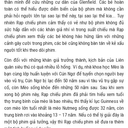
thân mình để cứu những cư dân của Glenfield. Các bé hoàn
toàn có thể hiểu được diễn biến của bộ phim mà không cần
phải hỏi người lớn tại sao lại thế này, tại sao lại thế kia…. Tuy
nhiên Rạp chiếu phim cảm thấy có vẻ như bộ phim không đủ
sức hấp dẫn với các khán giả nhí vì trong suất chiếu mà Rạp
chiếu phim xem thấy các bé không hào hứng lắm với những
cảnh gây cười trong phim, các bé cũng không bàn tán về kẻ xấu
người tốt khi theo dõi phim.
Còn đối với những khán giả trưởng thành, kịch bản của Liên
quân siêu thú có quá nhiều lỗ hổng. Ví dụ, nhà khoa học Mèo là
bạn cùng lớp huấn luyện với Cún Ngơ để tuyển chọn người bay
vào vũ trụ; Cún Ngơ bị lạc đến 50 năm sau vì tàu vũ trụ gặp sự
cố, còn Mèo sống khỏe đến những 50 năm sau. Sau khi xem
xong bộ phim này, Rạp chiếu phim đã phải tìm hiểu xem tuổi
thọ trung bình của mèo là bao nhiêu, thì thấy kỉ lục Guinness về
con mèo lớn tuổi nhất là mèo Nutmeg sống được 32 năm, còn
trung bình rơi vào khoảng 13 – 17 năm. Nếu có thể lý giải đây là
một bộ phim giả tưởng, vậy thì Rạp chiếu phim sẽ đưa ra thêm