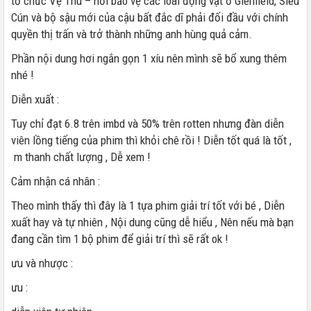
tổ chức Vệ Thú – nơi bảo vệ các loài động vật ở Glenfield, Siêu
Cún và bộ sậu mới của cậu bất đắc dĩ phải đối đầu với chính
quyền thị trấn và trở thành những anh hùng quả cảm.
Phần nội dung hơi ngắn gọn 1 xíu nên mình sẽ bổ xung thêm
nhé !
Diễn xuất :
Tuy chỉ đạt 6.8 trên imbd và 50% trên rotten nhưng đàn diễn
viên lồng tiếng của phim thì khỏi chê rồi ! Diễn tốt quá là tốt ,
m thanh chất lượng , Dễ xem !
Cảm nhận cá nhân :
Theo mình thấy thì đây là 1 tựa phim giải trí tốt với bé , Diễn
xuất hay và tự nhiên , Nội dung cũng dễ hiểu , Nên nếu mà bạn
đang cần tìm 1 bộ phim để giải trí thì sẽ rất ok !
ưu và nhược :
ưu :