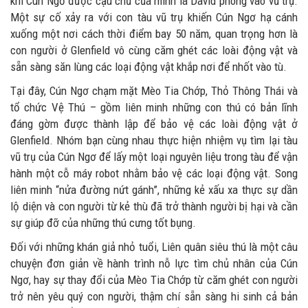
khi Cún Ngơ được cậu chủ của mình là David phóng vào vũ trụ.
Một sự cố xảy ra với con tàu vũ trụ khiến Cún Ngơ hạ cánh
xuống một nơi cách thời điểm bay 50 năm, quan trọng hơn là
con người ở Glenfield vô cùng căm ghét các loài động vật và
sẵn sàng săn lùng các loại động vật khắp nơi để nhốt vào tù.
Tại đây, Cún Ngơ chạm mặt Mèo Tia Chớp, Thỏ Thông Thái và
tổ chức Vệ Thú – gồm liên minh những con thú có bản lĩnh
đáng gờm được thành lập để bảo vệ các loài động vật ở
Glenfield. Nhóm bạn cùng nhau thực hiện nhiệm vụ tìm lại tàu
vũ trụ của Cún Ngơ để lấy một loại nguyên liệu trong tàu để vận
hành một cỗ máy robot nhằm bảo vệ các loại động vật. Song
liên minh “nửa đường nứt gánh”, những kẻ xấu xa thực sự dần
lộ diện và con người từ kẻ thù đã trở thành người bị hại và cần
sự giúp đỡ của những thú cưng tốt bụng.
Đối với những khán giả nhỏ tuổi, Liên quân siêu thú là một câu
chuyện đơn giản về hành trình nỗ lực tìm chủ nhân của Cún
Ngơ, hay sự thay đổi của Mèo Tia Chớp từ căm ghét con người
trở nên yêu quý con người, thậm chí sẵn sàng hi sinh cả bản