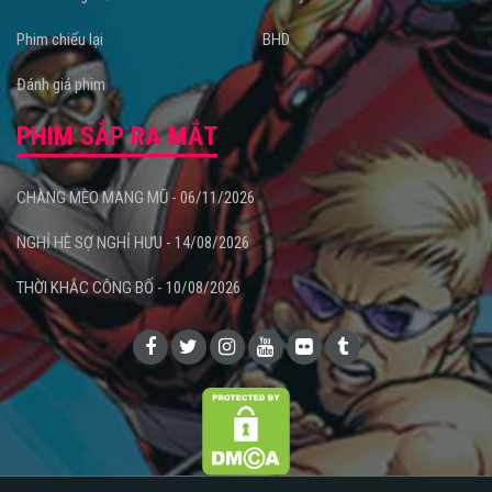
Phim chiếu lại
BHD
Đánh giá phim
PHIM SẮP RA MẮT
CHÀNG MÈO MANG MŨ - 06/11/2026
NGHỈ HÈ SỢ NGHỈ HƯU - 14/08/2026
THỜI KHẮC CÔNG BỐ - 10/08/2026