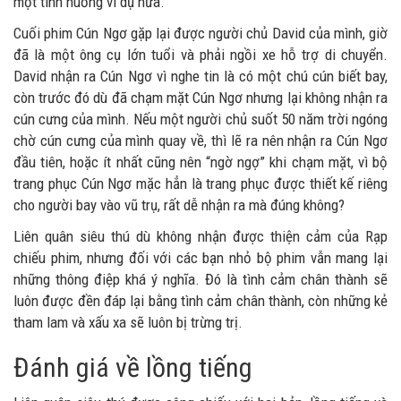
một tình huống ví dụ nữa.
Cuối phim Cún Ngơ gặp lại được người chủ David của mình, giờ
đã là một ông cụ lớn tuổi và phải ngồi xe hỗ trợ di chuyển.
David nhận ra Cún Ngơ vì nghe tin là có một chú cún biết bay,
còn trước đó dù đã chạm mặt Cún Ngơ nhưng lại không nhận ra
cún cưng của mình. Nếu một người chủ suốt 50 năm trời ngóng
chờ cún cưng của mình quay về, thì lẽ ra nên nhận ra Cún Ngơ
đầu tiên, hoặc ít nhất cũng nên “ngờ ngợ” khi chạm mặt, vì bộ
trang phục Cún Ngơ mặc hẳn là trang phục được thiết kế riêng
cho người bay vào vũ trụ, rất dễ nhận ra mà đúng không?
Liên quân siêu thú dù không nhận được thiện cảm của Rạp
chiếu phim, nhưng đối với các bạn nhỏ bộ phim vẫn mang lại
những thông điệp khá ý nghĩa. Đó là tình cảm chân thành sẽ
luôn được đền đáp lại bằng tình cảm chân thành, còn những kẻ
tham lam và xấu xa sẽ luôn bị trừng trị.
Đánh giá về lồng tiếng