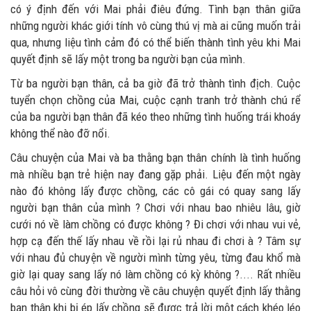
có ý định đến với Mai phải điêu đứng. Tình bạn thân giữa
những người khác giới tính vô cùng thú vị mà ai cũng muốn trải
qua, nhưng liệu tình cảm đó có thể biến thành tình yêu khi Mai
quyết định sẽ lấy một trong ba người bạn của mình.
Từ ba người bạn thân, cả ba giờ đã trở thành tình địch. Cuộc
tuyển chọn chồng của Mai, cuộc cạnh tranh trở thành chú rể
của ba người bạn thân đã kéo theo những tình huống trái khoáy
không thể nào đỡ nổi.
Câu chuyện của Mai và ba thằng bạn thân chính là tình huống
mà nhiều bạn trẻ hiện nay đang gặp phải. Liệu đến một ngày
nào đó không lấy được chồng, các cô gái có quay sang lấy
người bạn thân của mình ? Chơi với nhau bao nhiêu lâu, giờ
cưới nó về làm chồng có được không ? Đi chơi với nhau vui vẻ,
hợp cạ đến thế lấy nhau về rồi lại rủ nhau đi chơi à ? Tâm sự
với nhau đủ chuyện về người mình từng yêu, từng đau khổ mà
giờ lại quay sang lấy nó làm chồng có kỳ không ?.... Rất nhiều
câu hỏi vô cùng đời thường về câu chuyện quyết định lấy thằng
bạn thân khi bị ép lấy chồng sẽ được trả lời một cách khéo léo