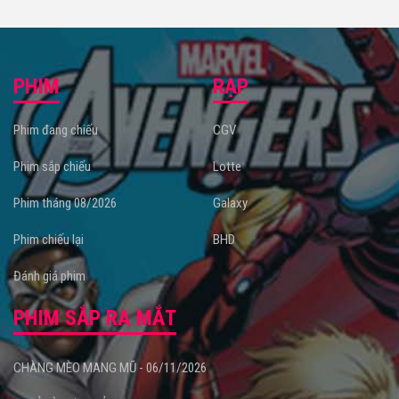
PHIM
RẠP
Phim đang chiếu
CGV
Phim sắp chiếu
Lotte
Phim tháng 08/2026
Galaxy
Phim chiếu lại
BHD
Đánh giá phim
PHIM SẮP RA MẮT
CHÀNG MÈO MANG MŨ - 06/11/2026