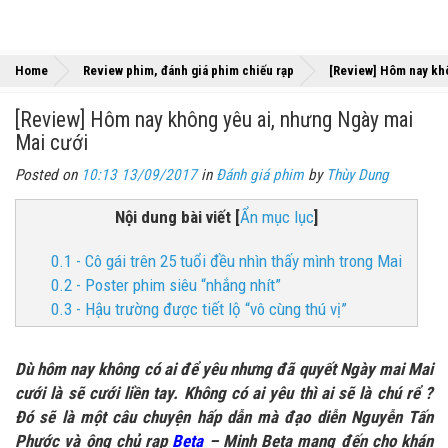
Home
Review phim, đánh giá phim chiếu rạp
[Review] Hôm nay khô
[Review] Hôm nay không yêu ai, nhưng Ngày mai
Mai cưới
Posted on
10:13 13/09/2017
in
Đánh giá phim
by
Thùy Dung
Nội dung bài viết
[
Ẩn mục lục
]
0.1 - Cô gái trên 25 tuổi đều nhìn thấy mình trong Mai
0.2 - Poster phim siêu “nhắng nhít”
0.3 - Hậu trường được tiết lộ “vô cùng thú vị”
Dù hôm nay không có ai để yêu nhưng đã quyết Ngày mai Mai
cưới là sẽ cưới liền tay. Không có ai yêu thì ai sẽ là chú rể ?
Đó sẽ là một câu chuyện hấp dẫn mà đạo diễn Nguyễn Tấn
Phước và ông chủ rạp
Beta
– Minh Beta mang đến cho khán