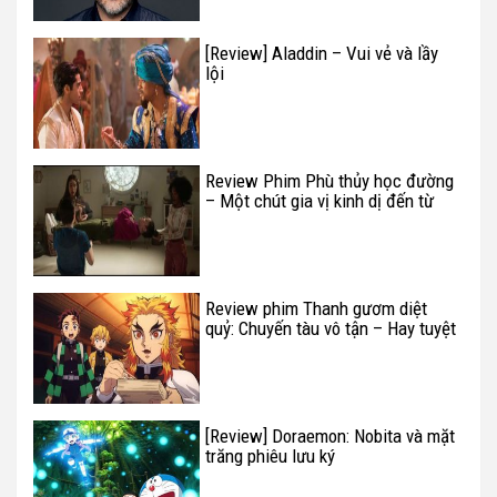
[Review] Aladdin – Vui vẻ và lầy
lội
Review Phim Phù thủy học đường
– Một chút gia vị kinh dị đến từ
“ông hoàng” Jason Blum
Review phim Thanh gươm diệt
quỷ: Chuyến tàu vô tận – Hay tuyệt
cú mèo
[Review] Doraemon: Nobita và mặt
trăng phiêu lưu ký