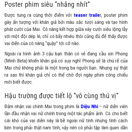
Poster phim siêu “nhắng nhít”
Được tung ra cùng thời điểm với
teaser traile
r, poster phim
gây ấn tượng với khán giả bởi màu sắc tươi sáng và tạo hình
phát cười của Mai. Cô nàng kết hợp giữa váy cưới siêu lộng lẫy
với một đội dép lê, chỉ có bấy nhiêu thôi cũng đủ để thấy được
vai diễn của cô nàng “quậy” tới cỡ nào.
Ngoài ra hình ảnh 3 cậu bạn thân có vẻ đang cầu xin Phong
(Minh Beta) khiến khán giả có suy nghĩ Phong sẽ là chú rể của
Mai chứ không phải là một trong ba người bạn. Nhưng sự thật
ra sao thì khán giả chỉ có thể chờ đợi ngày phim công chiếu
mới biết được.
Hậu trường được tiết lộ “vô cùng thú vị”
Đảm nhận vai chính Mai trong phim là
Diệu Nhi
– nữ diễn viên
lần đầu nhận vai nữ chính trong một tác phẩm ảnh. Cô cho biết
cái khó của vai diễn này là bề ngoài nữ tính nhưng tính cách
bên trong phải thật nam tính, vậy nên cô phải tập làm quen dần