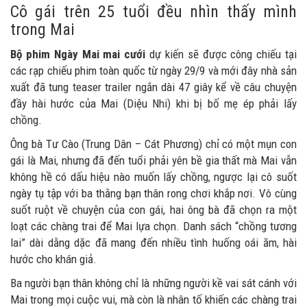
Cô gái trên 25 tuổi đều nhìn thấy mình
trong Mai
Bộ phim Ngày Mai mai cưới
dự kiến sẽ được công chiếu tại
các rạp chiếu phim toàn quốc từ ngày 29/9 và mới đây nhà sản
xuất đã tung teaser trailer ngắn dài 47 giây kể về câu chuyện
đầy hài hước của Mai (Diệu Nhi) khi bị bố mẹ ép phải lấy
chồng.
Ông bà Tư Cào (Trung Dân – Cát Phương) chỉ có một mụn con
gái là Mai, nhưng đã đến tuổi phải yên bề gia thất mà Mai vẫn
không hề có dấu hiệu nào muốn lấy chồng, ngược lại cô suốt
ngày tụ tập với ba thằng bạn thân rong chơi khắp nơi. Vô cùng
suốt ruột về chuyện của con gái, hai ông bà đã chọn ra một
loạt các chàng trai để Mai lựa chọn. Danh sách “chồng tương
lai” dài dằng dặc đã mang đến nhiều tình huống oái ăm, hài
hước cho khán giả.
Ba người bạn thân không chỉ là những người kề vai sát cánh với
Mai trong mọi cuộc vui, mà còn là nhân tố khiến các chàng trai