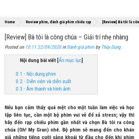
Home
Review phim, đánh giá phim chiếu rạp
[Review] Bà tôi là cô
[Review] Bà tôi là công chúa – Giải trí nhẹ nhàng
Posted on
10:11 22/09/2020
in
Đánh giá phim
by
Thùy Dung
Nội dung bài viết
[
Ẩn mục lục
]
0.1 - Nội dung phim
0.2 - Diễn viên và diễn xuất
0.3 - Âm thanh và hình ảnh
Nếu bạn cảm thấy quá mệt cho một tuần làm việc và học
tập liên tục, cần một bộ phim vui vẻ để xả stress; vậy thì
hãy đến rạp chiếu phim gần nhất và chọn Bà tôi ra công
chúa (Oh! My Gran) nhé. Bộ phim sẽ mang đến cho khán
giả những tiếng cười sảng khoái từ đầu cho đến khi phim