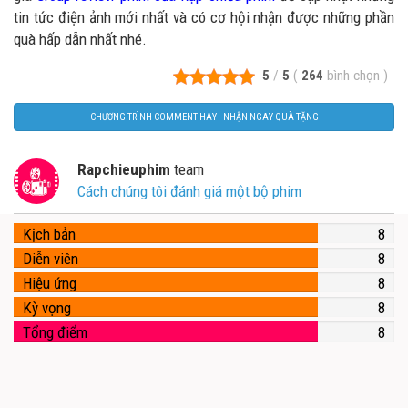
tin tức điện ảnh mới nhất và có cơ hội nhận được những phần
quà hấp dẫn nhất nhé.
5
/
5
(
264
bình chọn
)
CHƯƠNG TRÌNH COMMENT HAY - NHẬN NGAY QUÀ TẶNG
Rapchieuphim
team
Cách chúng tôi đánh giá một bộ phim
Kịch bản
8
Diễn viên
8
Hiệu ứng
8
Kỳ vọng
8
Tổng điểm
8