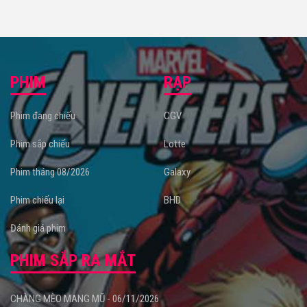
PHIM
RẠP
Phim đang chiếu
CGV
Phim sắp chiếu
Lotte
Phim tháng 08/2026
Galaxy
Phim chiếu lại
BHD
Đánh giá phim
PHIM SẮP RA MẮT
CHÀNG MÈO MANG MŨ - 06/11/2026