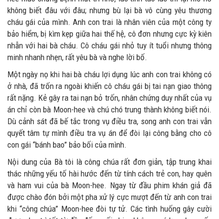
không biết đâu với đâu; nhưng bù lại bà vô cùng yêu thương
cháu gái của mình. Anh con trai là nhân viên của một công ty
bảo hiểm, bị kìm kẹp giữa hai thế hệ, cô đơn nhưng cực kỳ kiên
nhẫn với hai bà cháu. Cô cháu gái nhỏ tuy ít tuổi nhưng thông
minh nhanh nhẹn, rất yêu bà và nghe lời bố.
Một ngày nọ khi hai bà cháu lợi dụng lúc anh con trai không có
ở nhà, đã trốn ra ngoài khiến cô cháu gái bị tai nạn giao thông
rất nặng. Kẻ gây ra tai nạn bỏ trốn, nhân chứng duy nhất của vụ
án chỉ còn bà Moon-hee và chú chó trung thành không biết nói.
Dù cảnh sát đã bế tắc trong vụ điều tra, song anh con trai vẫn
quyết tâm tự mình điều tra vụ án để đòi lại công bằng cho cô
con gái “bánh bao” bảo bối của mình.
Nội dung của Bà tôi là công chúa rất đơn giản, tập trung khai
thác những yếu tố hài hước đến từ tính cách trẻ con, hay quên
và ham vui của bà Moon-hee. Ngay từ đầu phim khán giả đã
được chào đón bởi một pha xử lý cực mượt đến từ anh con trai
khi “công chúa” Moon-hee đòi tự tử. Các tình huống gây cười