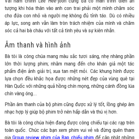
Vai nam chính Lee Hee-joon cũng đã có màn trình diễn ấn
tượng khi hóa thân vào anh con trai phải một mình chăm sóc
cho đứa con nhỏ và người mẹ không đủ tỉnh táo. Dù có nhiều
áp lực, song anh vẫn làm tròn trách nhiệm của mình và chăm
sóc cả hai bà cháu với tất cả tình yêu và sự kiên nhẫn.
Âm thanh và hình ảnh
Bà tôi là công chúa mang màu sắc tươi sáng, nhẹ nhàng phần
lớn thời lượng phim; nhằm mang đến cho khán giả một tác
phẩm điện ảnh giải trí, xua tan mệt mỏi. Các khung hình được
lựa chọn đều khắc họa được những nét đẹp của vùng quê tại
Hàn Quốc với những quả hồng chín mọng, những cánh đồng lúa
chín vàng óng….
Phần âm thanh của bộ phim cũng được xử lý tốt, lồng ghép âm
nhạc hợp lý giúp bộ phim trở nên hấp dẫn và thú vị hơn.
Bà tôi là công chúa hiện đang được công chiếu tại các rạp trên
toàn quốc. Chúc các bạn xem phim vui vẻ và đừng quên tham
gia
Group review phim của Rạp chiếu phim
để cập nhật những