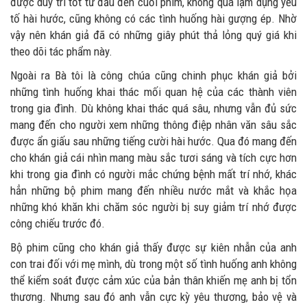
được duy trì tốt từ đầu đến cuối phim, không quá lạm dụng yếu
tố hài hước, cũng không có các tình huống hài gượng ép. Nhờ
vậy nên khán giả đã có những giây phút thả lỏng quý giá khi
theo dõi tác phẩm này.
Ngoài ra Bà tôi là công chúa cũng chinh phục khán giả bởi
những tình huống khai thác mối quan hệ của các thành viên
trong gia đình. Dù không khai thác quá sâu, nhưng vẫn đủ sức
mang đến cho người xem những thông điệp nhân văn sâu sắc
được ẩn giấu sau những tiếng cười hài hước. Qua đó mang đến
cho khán giả cái nhìn mang màu sắc tươi sáng và tích cực hơn
khi trong gia đình có người mắc chứng bệnh mất trí nhớ, khác
hẳn những bộ phim mang đến nhiều nước mắt và khắc họa
những khó khăn khi chăm sóc người bị suy giảm trí nhớ được
công chiếu trước đó.
Bộ phim cũng cho khán giả thấy được sự kiên nhẫn của anh
con trai đối với mẹ mình, dù trong một số tình huống anh không
thể kiểm soát được cảm xúc của bản thân khiến mẹ anh bị tổn
thương. Nhưng sau đó anh vẫn cực kỳ yêu thương, bảo vệ và