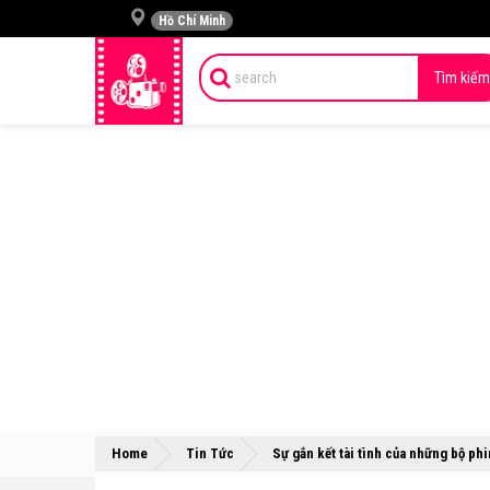
Hồ Chí Minh
Tìm kiếm
Home
Tin Tức
Sự gắn kết tài tình của những bộ ph