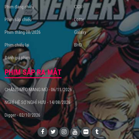
Phim đang chiếu
CGV
Phim sắp chiếu
Lotte
Phim tháng 08/2026
Galaxy
Phim chiếu lại
BHD
Đánh giá phim
PHIM SẮP RA MẮT
CHÀNG MÈO MANG MŨ - 06/11/2026
NGHỈ HÈ SỢ NGHỈ HƯU - 14/08/2026
Digger - 02/10/2026