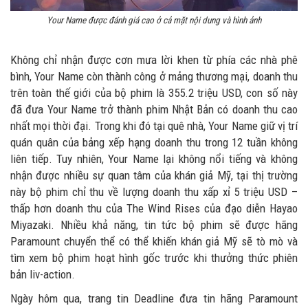
Your Name được đánh giá cao ở cả mặt nội dung và hình ảnh
Không chỉ nhận được cơn mưa lời khen từ phía các nhà phê
bình, Your Name còn thành công ở mảng thương mại, doanh thu
trên toàn thế giới của bộ phim là 355.2 triệu USD, con số này
đã đưa Your Name trở thành phim Nhật Bản có doanh thu cao
nhất mọi thời đại. Trong khi đó tại quê nhà, Your Name giữ vị trí
quán quân của bảng xếp hạng doanh thu trong 12 tuần không
liên tiếp. Tuy nhiên, Your Name lại không nổi tiếng và không
nhận được nhiều sự quan tâm của khán giả Mỹ, tại thị trường
này bộ phim chỉ thu về lượng doanh thu xấp xỉ 5 triệu USD –
thấp hơn doanh thu của The Wind Rises của đạo diễn Hayao
Miyazaki. Nhiều khả năng, tin tức bộ phim sẽ được hãng
Paramount chuyển thể có thể khiến khán giả Mỹ sẽ tò mò và
tìm xem bộ phim hoạt hình gốc trước khi thưởng thức phiên
bản liv-action.
Ngày hôm qua, trang tin Deadline đưa tin hãng Paramount