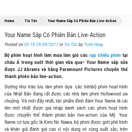
»
»
Home
Tin Tức
Your Name Sắp Có Phiên Bản Live-Action
Your Name Sắp Có Phiên Bản Live-Action
Posted on
05:18 29/09/2017
in
Tin Tức
by
Trịnh Hùng
Bộ phim hoạt hình làm mưa làm gió các
rạp chiếu phim
tại
châu Á trong suốt thời gian vừa qua– Your Name sắp sửa
được JJ Abrams và hãng Paramount Pictures chuyển thể
thành phiên bản live-action.
Dường như trào lưu làm phim dựa các trênbộ phim hoạt hình
của Nhật Bản đang rất được các nhà làm phim Hollywood ưa
chuộng. Và mới đấy nhất, tác phẩm đình đám Your Name là cái
tên mới nhất được gia nhập danh sách các phim hoạt hình
được chuyển thể thành phiên bản live-action của Mỹ. Your
Name có tựa gốc là Kimi No Nawa, bộ phim được giới phê bình
và khán giả đánh giá cao vì nội dung vô cùng xuất sắc, trên