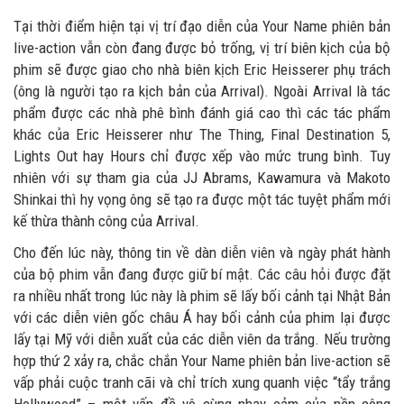
Tại thời điểm hiện tại vị trí đạo diễn của Your Name phiên bản
live-action vẫn còn đang được bỏ trống, vị trí biên kịch của bộ
phim sẽ được giao cho nhà biên kịch Eric Heisserer phụ trách
(ông là người tạo ra kịch bản của Arrival). Ngoài Arrival là tác
phẩm được các nhà phê bình đánh giá cao thì các tác phẩm
khác của Eric Heisserer như The Thing, Final Destination 5,
Lights Out hay Hours chỉ được xếp vào mức trung bình. Tuy
nhiên với sự tham gia của JJ Abrams, Kawamura và Makoto
Shinkai thì hy vọng ông sẽ tạo ra được một tác tuyệt phẩm mới
kế thừa thành công của Arrival.
Cho đến lúc này, thông tin về dàn diễn viên và ngày phát hành
của bộ phim vẫn đang được giữ bí mật. Các câu hỏi được đặt
ra nhiều nhất trong lúc này là phim sẽ lấy bối cảnh tại Nhật Bản
với các diễn viên gốc châu Á hay bối cảnh của phim lại được
lấy tại Mỹ với diễn xuất của các diễn viên da trắng. Nếu trường
hợp thứ 2 xảy ra, chắc chắn Your Name phiên bản live-action sẽ
vấp phải cuộc tranh cãi và chỉ trích xung quanh việc “tẩy trắng
Hollywood” – một vấn đề vô cùng nhạy cảm của nền công