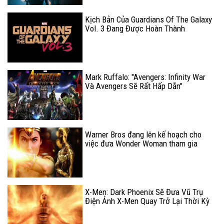
Kịch Bản Của Guardians Of The Galaxy
Vol. 3 Đang Được Hoàn Thành
Mark Ruffalo: "Avengers: Infinity War
Và Avengers Sẽ Rất Hấp Dẫn"
Warner Bros đang lên kế hoạch cho
việc đưa Wonder Woman tham gia
giành các đề cử tại giải Oscar?
X-Men: Dark Phoenix Sẽ Đưa Vũ Trụ
Điện Ảnh X-Men Quay Trở Lại Thời Kỳ
Hưng Thịnh?