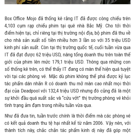
Box Office Mojo đã thống kê rằng IT đã được công chiếu trên
4,103 cụm rạp chiếu phim tại quê nhà Bắc Mỹ. Cho tới thời
điểm hiện tại, chỉ riêng tại thị trường nội địa, bộ phim đã thu về
cho nhà sản xuất số tiền nhiều hơn 3 lần so với 35 triệu USD
kinh phí sản xuất. Còn tại thị trường quốc tế, cuối tuần vừa qua
IT đã đạt được 62 triệu USD, nâng tổng doanh thu trên toàn thế
giới của phim lên mức 179,1 triệu USD. Thông qua những con
số thống kê trên, có thể thấy IT đang có màn thể hiện quá tuyệt
vời tại các phòng vé. Mặc dù phim không thể phá được kỷ lục
tác phẩm dán nhãn R có doanh thu mở màn cao nhất mọi thời
đại của Deadpool với 132,4 triệu USD nhưng đó cũng đã là một
sự khởi đầu quá xuất sắc và “cứu vớt” thị trường phòng vé khỏi
tình trạng ảm đạm trong nhiều tuần vừa qua.
Như đã đưa tin, tuần trước chính là thời điểm mà các phòng vé
có kết quả doanh thu tệ hại nhất kể từ năm 2006. Vậy nên, với
thành tích này, chắc chắn tác phẩm kinh dị này đã góp một