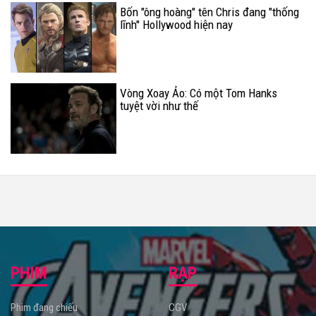
Bốn "ông hoàng" tên Chris đang "thống
lĩnh" Hollywood hiện nay
Vòng Xoay Ảo: Có một Tom Hanks
tuyệt vời như thế
PHIM
RẠP
Phim đang chiếu
CGV