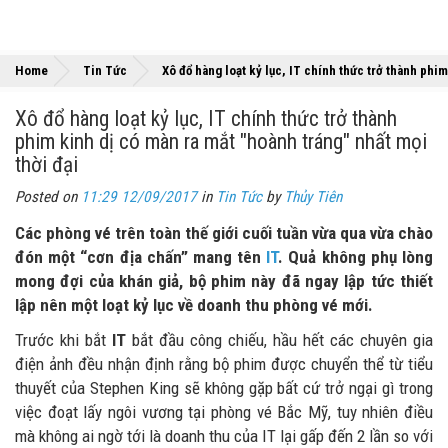
Home
Tin Tức
Xô đổ hàng loạt kỷ lục, IT chính thức trở thành phim
Xô đổ hàng loạt kỷ lục, IT chính thức trở thành
phim kinh dị có màn ra mắt "hoành tráng" nhất mọi
thời đại
Posted on
11:29 12/09/2017
in
Tin Tức
by
Thủy Tiên
Các phòng vé trên toàn thế giới cuối tuần vừa qua vừa chào
đón một “cơn địa chấn” mang tên
IT
. Quả không phụ lòng
mong đợi của khán giả, bộ phim này đã ngay lập tức thiết
lập nên một loạt kỷ lục về doanh thu phòng vé mới.
Trước khi bắt
IT
bắt đầu công chiếu, hầu hết các chuyên gia
điện ảnh đều nhận định rằng bộ phim được chuyển thể từ tiểu
thuyết của Stephen King sẽ không gặp bất cứ trở ngại gì trong
việc đoạt lấy ngôi vương tại phòng vé Bắc Mỹ, tuy nhiên điều
mà không ai ngờ tới là doanh thu của IT lại gấp đến 2 lần so với