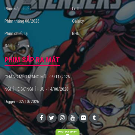
Phim sắp chiếu
Lotte
Phim tháng 08/2026
Galaxy
Phim chiếu lại
BHD
Đánh giá phim
PHIM SẮP RA MẮT
CHÀNG MÈO MANG MŨ - 06/11/2026
NGHỈ HÈ SỢ NGHỈ HƯU - 14/08/2026
Digger - 02/10/2026