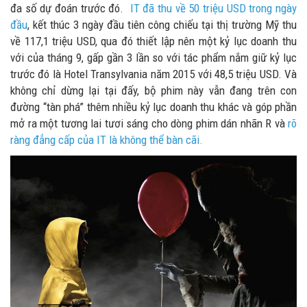
đa số dự đoán trước đó.
IT đã thu về 50 triệu USD trong ngày
đầu
, kết thúc 3 ngày đầu tiên công chiếu tại thị trường Mỹ thu
về 117,1 triệu USD, qua đó thiết lập nên một kỷ lục doanh thu
với của tháng 9, gấp gần 3 lần so với tác phẩm nắm giữ kỷ lục
trước đó là Hotel Transylvania năm 2015 với 48,5 triệu USD. Và
không chỉ dừng lại tại đấy, bộ phim này vẫn đang trên con
đường “tàn phá” thêm nhiều kỷ lục doanh thu khác và góp phần
mở ra một tương lai tươi sáng cho dòng phim dán nhãn R và
rõ
ràng đẳng cấp của IT là không thể bàn cãi.