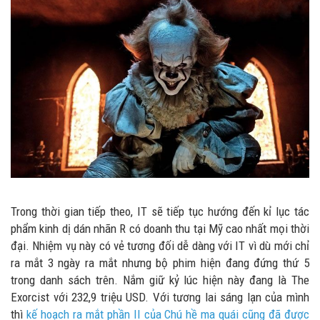
Trong thời gian tiếp theo, IT sẽ tiếp tục hướng đến kỉ lục tác
phẩm kinh dị dán nhãn R có doanh thu tại Mỹ cao nhất mọi thời
đại. Nhiệm vụ này có vẻ tương đối dễ dàng với IT vì dù mới chỉ
ra mắt 3 ngày ra mắt nhưng bộ phim hiện đang đứng thứ 5
trong danh sách trên. Nắm giữ kỷ lúc hiện này đang là The
Exorcist với 232,9 triệu USD. Với tương lai sáng lạn của mình
thì
kế hoạch ra mắt phần II của Chú hề ma quái cũng đã được