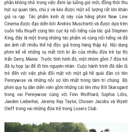
phần không nhỏ trong việc đem lại luồng gió mới, đồng thời thu
hút sự quan tâm, chú ý và kéo được một số lượng rất lớn khán
giả ra rạp. Tác phẩm kinh dị này của hãng phim New Line
Cinema được đạo diễn bởi Andrés Muschietti và được dựa trên
cuốn tiểu thuyết cùng tên cực kỳ nổi tiếng của tác giả Stephen
King, đây là một trong những tác phẩm vô cùng nổi tiếng và đã
ám ảnh rất nhiều thế hệ độc giả trong hàng thập kỷ. Nội dung
phim kể về những vụ mất tích bí ẩn của nhiều đứa trẻ tại thị
trấn Derry, Maine. Trước tình hình đó, một nhóm gồm 7 đứa trẻ
đã tụ họp lại để đi tìm nguyên nhân. Cuộc hành trình đã dẫn lũ
trẻ đến với việc phải đối mặt với một gã hề quái đản có tên
Pennywise và những nỗi sợ lớn nhất trong tâm trí chúng. Bộ
phim quy tụ dàn diễn viên gồm những cái tên như Bill Skarsgard
trong vai Pennywise cùng với Finn Wolfhard, Sophia Lillis,
Jaeden Lieberher, Jeremy Ray Taylor, Chosen Jacobs và Wyatt
Oleff trong vai những đứa trẻ trong Losers Club.