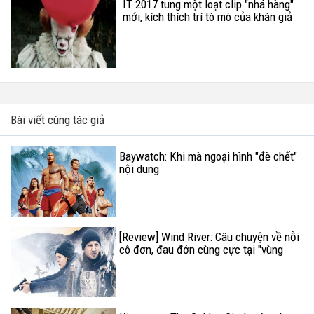
IT 2017 tung một loạt clip "nhá hàng"
mới, kích thích trí tò mò của khán giả
Bài viết cùng tác giả
Baywatch: Khi mà ngoại hình "đè chết"
nội dung
[Review] Wind River: Câu chuyện về nỗi
cô đơn, đau đớn cùng cực tại "vùng
đất bị bỏ quên"