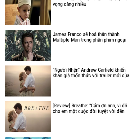
vọng càng nhiều
James Franco sẽ hoá thân thành
Multiple Man trong phần phim ngoại
truyện của X-Men?
"Người Nhện" Andrew Garfield khiến
khán giả thổn thức với trailer mới của
Breathe
[Review] Breathe: "Cảm ơn anh, vì đã
cho em một cuộc đời tuyệt vời đến
thế"