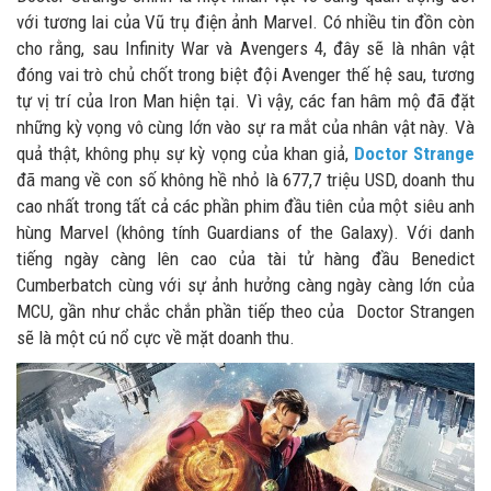
với tương lai của Vũ trụ điện ảnh Marvel. Có nhiều tin đồn còn
cho rằng, sau Infinity War và Avengers 4, đây sẽ là nhân vật
đóng vai trò chủ chốt trong biệt đội Avenger thế hệ sau, tương
tự vị trí của Iron Man hiện tại. Vì vậy, các fan hâm mộ đã đặt
những kỳ vọng vô cùng lớn vào sự ra mắt của nhân vật này. Và
quả thật, không phụ sự kỳ vọng của khan giả,
Doctor Strange
đã mang về con số không hề nhỏ là 677,7 triệu USD, doanh thu
cao nhất trong tất cả các phần phim đầu tiên của một siêu anh
hùng Marvel (không tính Guardians of the Galaxy). Với danh
tiếng ngày càng lên cao của tài tử hàng đầu Benedict
Cumberbatch cùng với sự ảnh hưởng càng ngày càng lớn của
MCU, gần như chắc chắn phần tiếp theo của Doctor Strangen
sẽ là một cú nổ cực về mặt doanh thu.