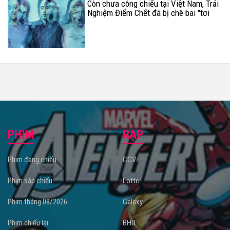
Còn chưa công chiếu tại Việt Nam, Trải
Nghiệm Điểm Chết đã bị chê bai "tơi
tả" tại Mỹ
PHIM
RẠP
Phim đang chiếu
CGV
Phim sắp chiếu
Lotte
Phim tháng 08/2026
Galaxy
Phim chiếu lại
BHD