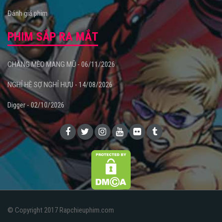
Đánh giá phim
PHIM SẮP RA MẮT
CHÀNG MÈO MANG MŨ - 06/11/2026
NGHỈ HÈ SỢ NGHỈ HƯU - 14/08/2026
Digger - 02/10/2026
© Copyright 2017 Rapchieuphim.com