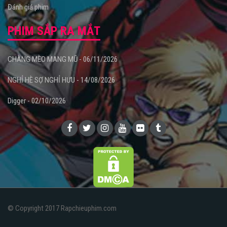
Đánh giá phim
PHIM SẮP RA MẮT
CHÀNG MÈO MANG MŨ - 06/11/2026
NGHỈ HÈ SỢ NGHỈ HƯU - 14/08/2026
Digger - 02/10/2026
© Copyright 2017 Rapchieuphim.com