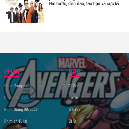
Hài hước, độc đáo, táo bạo và cực kỳ
"điên rồ"
PHIM
RẠP
Phim đang chiếu
CGV
Phim sắp chiếu
Lotte
Phim tháng 08/2026
Galaxy
Phim chiếu lại
BHD