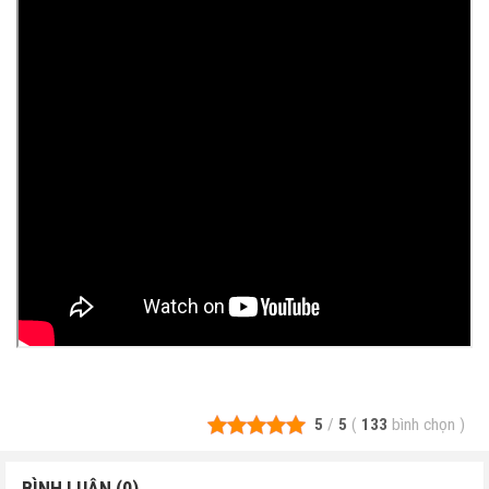
5
/
5
(
133
bình chọn
)
BÌNH LUẬN (0)