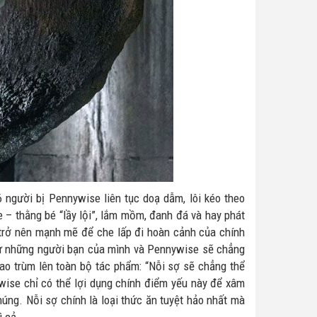
6 người bị Pennywise liên tục doạ dẫm, lôi kéo theo
 – thằng bé “lầy lội”, lắm mồm, đanh đá và hay phát
trở nên mạnh mẽ để che lấp đi hoàn cảnh của chính
hư những người bạn của mình và Pennywise sẽ chẳng
o trùm lên toàn bộ tác phẩm: “Nỗi sợ sẽ chẳng thể
ise chỉ có thể lợi dụng chính điểm yếu này để xâm
húng. Nỗi sợ chính là loại thức ăn tuyệt hảo nhất mà