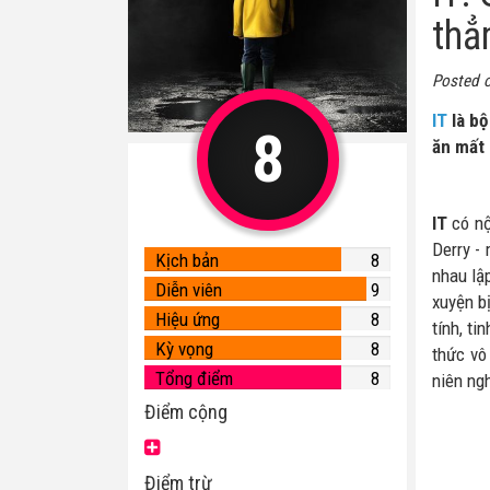
thẳ
Posted 
IT
là bộ
8
ăn mất 
IT
có nộ
Derry -
Kịch bản
8
nhau lậ
Diễn viên
9
xuyện bị
Hiệu ứng
8
tính, t
Kỳ vọng
8
thức vô
Tổng điểm
8
niên ng
Điểm cộng
Điểm trừ