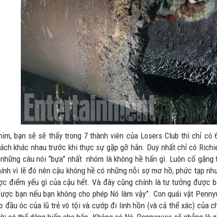
him, bạn sẽ sẽ thấy trong 7 thành viên của Losers Club thì chỉ có 
ách khác nhau trước khi thực sự gặp gỡ hắn. Duy nhất chỉ có Richie
 những câu nói “bựa” nhất nhóm là không hề hấn gì. Luôn cố gắng 
hính vì lẽ đó nên cậu không hề có những nỗi sợ mơ hồ, phức tạp n
c điểm yếu gì của cậu hết. Và đây cũng chính là tư tưởng được ba
được bạn nếu bạn không cho phép Nó làm vậy”. Con quái vật Pennyw
 đầu óc của lũ trẻ vô tội và cướp đi linh hồn (và cả thể xác) của c