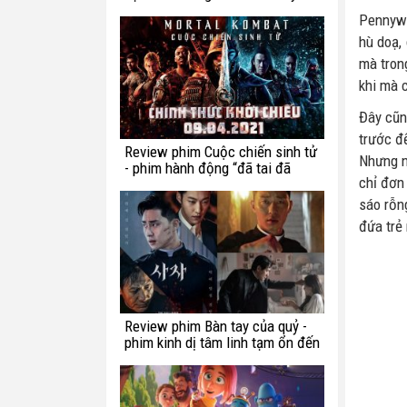
chế ngự trong luật lệ?
Pennywi
hù doạ,
mà trong
khi mà 
Đây cũng
trước đế
Review phim Cuộc chiến sinh tử
Nhưng n
- phim hành động “đã tai đã
chỉ đơn
mắt” tuần này
sáo rỗn
đứa trẻ 
Review phim Bàn tay của quỷ -
phim kinh dị tâm linh tạm ổn đến
từ Hàn Quốc