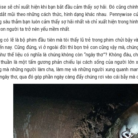
se sẽ chỉ xuất hiện khi bạn bắt đầu cảm thấy sợ hãi. Đó cũng chính 
 dắt mũi theo những cách thức, hình dạng khác nhau. Pennywise cứ
 sâu thẳm bạn luôn cảm thấy sợ hãi nhất và chỉ xuất hiện trong hình
con người ta trở nên yếu mềm nhất.
 có lẽ là bộ phim đầu tiên mà tôi thấy lũ trẻ trong phim chửi bậy v
n nay. Cũng đúng, vì ở ngoài đời thì bọn trẻ con cũng vậy mà, chúng
hư thế liệu có nghĩa là chúng không còn “ngây thơ”? Không đâu, ch
 thuần là một tấm gương phản chiếu lại cách sống của người lớn 
g mà những người làm cha, làm mẹ và những người xung quanh mang
ngây thơ, qua đó góp phần ngày càng đẩy chúng rơi vào cái bẫy mà co