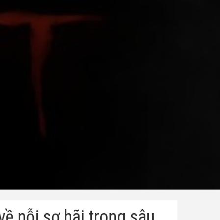
ề nỗi sợ hãi trong sâu