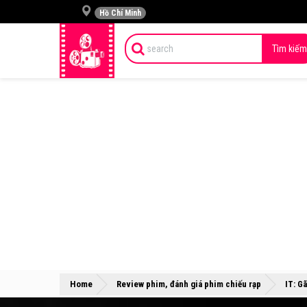
Hồ Chí Minh
Tìm kiếm
Home
Review phim, đánh giá phim chiếu rạp
IT: G