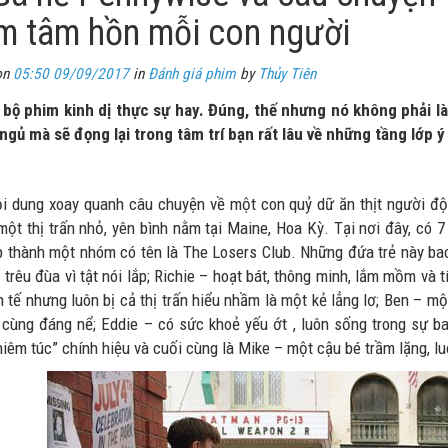
m tâm hồn mỗi con người
on
05:50 09/09/2017
in
Đánh giá phim
by
Thủy Tiên
 bộ phim kinh dị thực sự hay. Đúng, thế nhưng nó không phải là
ngủ mà sẽ đọng lại trong tâm trí bạn rất lâu về những tầng lớp 
i dung xoay quanh câu chuyện về một con quỷ dữ ăn thịt người đội
 một thị trấn nhỏ, yên bình nằm tại Maine, Hoa Kỳ. Tại nơi đây, có 
p thành một nhóm có tên là The Losers Club. Những đứa trẻ này bao
 trêu đùa vì tật nói lắp; Richie – hoạt bát, thông minh, lắm mồm và t
inh tế nhưng luôn bị cả thị trấn hiểu nhầm là một kẻ lẳng lơ; Ben –
 cùng đáng nể; Eddie – có sức khoẻ yếu ớt , luôn sống trong sự b
hiêm túc” chính hiệu và cuối cùng là Mike – một cậu bé trầm lặng, l