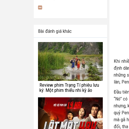
Bài đánh giá khác
Khi nhiề
định dà
những s
làn, Pen
Review phim Trạng Tí phiêu lưu
ký: Một phim thiếu nhi kỳ ảo
Đầu tiên
chắp vá
“Nó” có
nhưng, 
quỷ Pen
mà gã h
đổi, tha