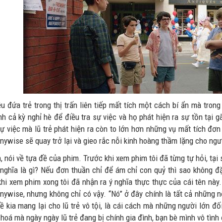
u đứa trẻ trong thị trấn liên tiếp mất tích một cách bí ẩn mà trong
nh cả kỳ nghỉ hè để điều tra sự việc và họ phát hiện ra sự tồn tại
ự việc mà lũ trẻ phát hiện ra còn to lớn hơn những vụ mất tích đơ
nywise sẽ quay trở lại và gieo rắc nỗi kinh hoàng thầm lặng cho ngườ
, nói về tựa đề của phim. Trước khi xem phim tôi đã từng tự hỏi, tại 
 nghĩa là gì? Nếu đơn thuần chỉ để ám chỉ con quỷ thì sao không 
khi xem phim xong tôi đã nhận ra ý nghĩa thực thực của cái tên này
nywise, nhưng không chỉ có vậy. “Nó” ở đây chính là tất cả những n
ề kia mang lại cho lũ trẻ vô tội, là cái cách mà những người lớn đ
 hoá mà ngày ngày lũ trẻ đang bị chính gia đình, bạn bè mình vô tình