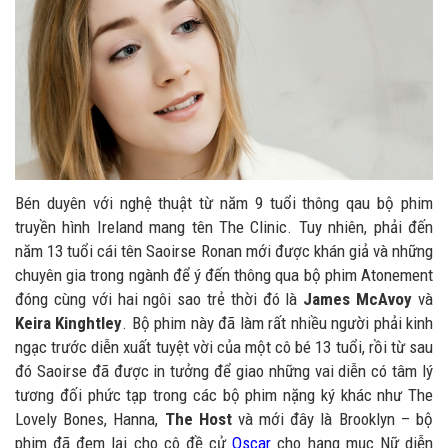
Bén duyên với nghệ thuật từ năm 9 tuổi thông qau bộ phim
truyền hình Ireland mang tên The Clinic. Tuy nhiên, phải đến
năm 13 tuổi cái tên Saoirse Ronan mới được khán giả và những
chuyên gia trong ngành để ý đến thông qua bộ phim Atonement
đóng cùng với hai ngôi sao trẻ thời đó là
James McAvoy
và
Keira Kinghtley
. Bộ phim này đã làm rất nhiều người phải kinh
ngạc trước diễn xuất tuyệt vời của một cô bé 13 tuổi, rồi từ sau
đó Saoirse đã được in tưởng để giao những vai diễn có tâm lý
tương đối phức tạp trong các bộ phim nặng ký khác như The
Lovely Bones, Hanna,
The Host
và mới đây là Brooklyn – bộ
phim đã đem lại cho cô đề cử
Oscar
cho hạng mục Nữ diễn