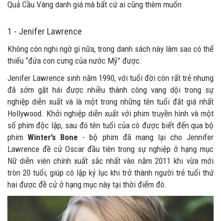
Quả Cầu Vàng danh giá mà bất cứ ai cũng thèm muốn
1 - Jenifer Lawrence
Không còn nghi ngờ gì nữa, trong danh sách này làm sao có thể
thiếu “đứa con cưng của nước Mỹ” được.
Jenifer Lawrence sinh năm 1990, với tuổi đời còn rất trẻ nhưng
đã sớm gặt hái được nhiều thành công vang dội trong sự
nghiệp diễn xuất và là một trong những tên tuổi đắt giá nhất
Hollywood. Khởi nghiệp diễn xuất với phim truyền hình và một
số phim độc lập, sau đó tên tuổi của cô được biết đến qua bộ
phim
Winter’s Bone
- bộ phim đã mang lại cho Jennifer
Lawrence đề cử Oscar đầu tiên trong sự nghiệp ở hạng mục
Nữ diễn viên chính xuất sắc nhất vào năm 2011 khi vừa mới
tròn 20 tuổi, giúp cô lập kỷ lục khi trở thành người trẻ tuổi thứ
hai được đề cử ở hạng mục này tại thời điểm đó.