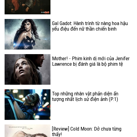
Gal Gadot: Hành trình từ nàng hoa hậu
yểu điệu đến nữ thần chiến binh
Wonder Woman mạnh mẽ
Mother! - Phim kinh dị mới của Jenifer
Lawrence bị đánh giá là bộ phim tệ
nhất của năm 2017?
Top những nhân vật phản diện ấn
tượng nhất lịch sử điện ảnh (P.1)
[Review] Cold Moon: Dở chưa từng
thấy!