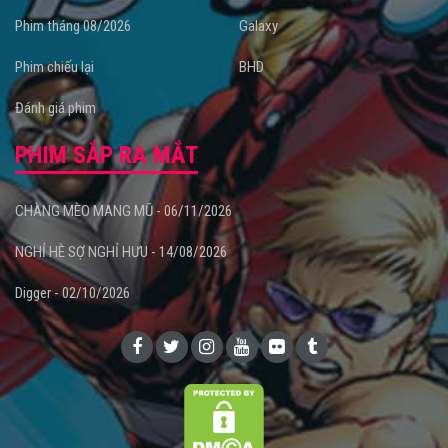
Phim tháng 08/2026
Galaxy
Phim chiếu lại
BHD
Đánh giá phim
PHIM SẮP RA MẮT
CHÀNG MÈO MANG MŨ - 06/11/2026
NGHỈ HÈ SỢ NGHỈ HƯU - 14/08/2026
Digger - 02/10/2026