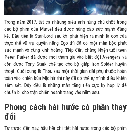
Trong năm 2017, tất cả nhữung siêu anh hùng chủ chốt trong
các bộ phim của Marvel đều được nâng cấp sức mạnh đáng
kể. Đầu tiên là Star-Lord sau khi phát hiện ra mình là con của
thực thể vũ trụ quyền năng Ego thì đã có một màn bộc phát
sức mạnh vô cùng kinh hoàng. Tiếp đến, chàng Nhện tuổi teen
Peter Parker đã được mời tham gia vào biệt đội Avengers và
còn được Tony Stark chế tạo cho bộ giáp Iron Spider huyền
thoại. Cuối cùng là Thor, sau một thời gian dài phụ thuộc hoàn
toàn vào chiến búa Mjolnir thì này đã có thể tự mình điều khiển
sấm sét. Đây đều là những màn tăng tiến cực kỳ hợp lý để
chuẩn bị cho trận chiến hoành tráng vào năm sau.
Phong cách hài hước có phần thay
đổi
Từ trước đến nay, hầu hết chi tiết hài hước trong các bộ phim