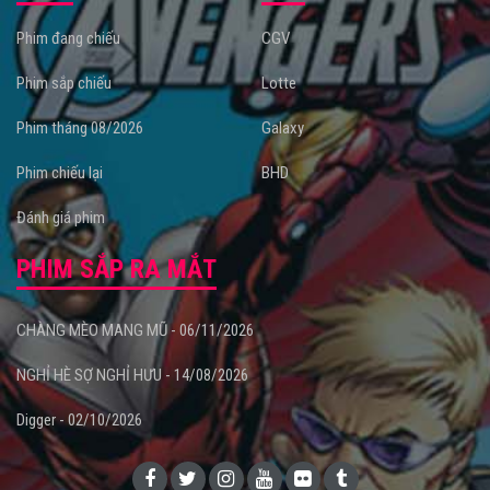
Phim đang chiếu
CGV
Phim sắp chiếu
Lotte
Phim tháng 08/2026
Galaxy
Phim chiếu lại
BHD
Đánh giá phim
PHIM SẮP RA MẮT
CHÀNG MÈO MANG MŨ - 06/11/2026
NGHỈ HÈ SỢ NGHỈ HƯU - 14/08/2026
Digger - 02/10/2026