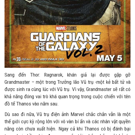
Sang đến Thor: Ragnarok, khán giả lại được gặp gỡ
Grandmaster – một trong Trưởng lão Vũ trụ -một kẻ bất tử và
được sinh ra cùng lúc với Vũ trụ. Vì vậy, Grandmaster sẽ rất có
khả năng đóng vai trò khá quan trọng trong cuộc chiến với tên
đồ tể Thanos vào năm sau.
Dù sao đi nữa, Vũ trụ điện ảnh Marvel chắc chắn vẫn là một
thế giới cực kỳ rộng lớn với vô vàn bí ẩn và các nhân vật quyền
năng còn chưa xuất hiện. Ngay cả khi Thanos có bị đánh bại