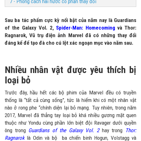
7 - Phong cách hài hước có phần thay đổi
Sau ba tác phẩm cực kỳ nổi bật của năm nay là Guardians
of the Galaxy Vol. 2,
Spider-Man: Homecoming
và Thor:
Ragnarok, Vũ trụ điện ảnh Marvel đã có những thay đổi
đáng kể để tạo đà cho cú lột xác ngoạn mục vào năm sau.
Nhiều nhân vật được yêu thích bị
loại bỏ
Trước đây, hầu hết các bộ phim của Marvel đều có truyền
thống là “tất cả cùng sống”, tức là hiếm khi có một nhân vật
nào ở rong phe “chính diện lại bỏ mạng. Tuy nhiên, trong năm
2017, Marvel đã thẳng tay loại bỏ khá nhiều gương mặt quen
thuộc như Yondu cùng phần lớn biệt đội Ravager dưới quyền
ông trong
Guardians of the Galaxy Vol. 2
hay trong
Thor:
Ragnarok
là Odin và bộ ba chiến binh Hogun, Volstagg và