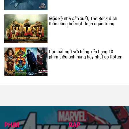
Mặc kệ nhà sản xuất, The Rock đích
thân công bố một đoạn ngắn trong
trailer của Jumanji: Welcome to the
Jungle
Cực bất ngờ với bảng xếp hạng 10
phim siêu anh hùng hay nhất do Rotten
Tomatoes công bố
PHIM
RẠP