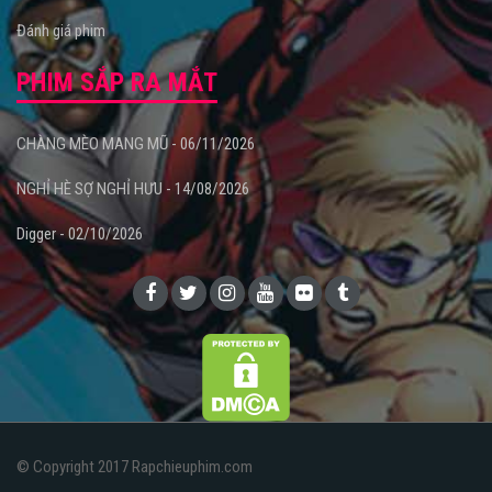
Đánh giá phim
PHIM SẮP RA MẮT
CHÀNG MÈO MANG MŨ - 06/11/2026
NGHỈ HÈ SỢ NGHỈ HƯU - 14/08/2026
Digger - 02/10/2026
© Copyright 2017 Rapchieuphim.com