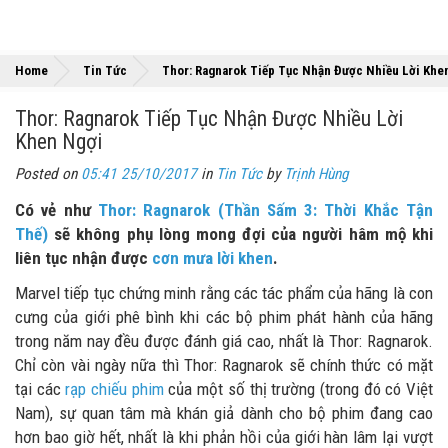
Home
Tin Tức
Thor: Ragnarok Tiếp Tục Nhận Được Nhiều Lời Khe
Thor: Ragnarok Tiếp Tục Nhận Được Nhiều Lời
Khen Ngợi
Posted on
05:41 25/10/2017
in
Tin Tức
by
Trịnh Hùng
Có vẻ như
Thor: Ragnarok (Thần Sấm 3: Thời Khắc Tận
Thế)
sẽ không phụ lòng mong đợi của người hâm mộ khi
liên tục nhận được
cơn mưa lời khen
.
Marvel tiếp tục chứng minh rằng các tác phẩm của hãng là con
cưng của giới phê bình khi các bộ phim phát hành của hãng
trong năm nay đều được đánh giá cao, nhất là Thor: Ragnarok.
Chỉ còn vài ngày nữa thì Thor: Ragnarok sẽ chính thức có mặt
tại các
rạp chiếu phim
của một số thị trường (trong đó có Việt
Nam), sự quan tâm mà khán giả dành cho bộ phim đang cao
hơn bao giờ hết, nhất là khi phản hồi của giới hàn lâm lại vượt