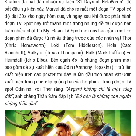
Studios đã bắt đầu chuỗi sự kiện “31 Days of HelaWeen”, để
bắt đầu sự kiện này, Marvel đã cho ra mắt một đoạn TV spot có
độ dài 30s vào ngày hôm qua, và ngay sau khi được phát hành
đoạn TV Spot này trở thành một trong những đề tài được bàn
luận nhiều nhất tại Mỹ. Đoạn TV Spot mới này bao gồm một số
đoạn phim đã được từ nhiều tháng trước của các nhân vật Thor
(Chris Hemsworth), Loki (Tom Hiddleston), Hela (Cate
Blanchett), Valkyrie (Tessa Thompson), Hulk (Mark Ruffalo) và
Heimdall (Idris Elba). Bên cạnh đó là những đoạn phim mới,
bao gồm cả sự xuất hiện của Odin (Anthony Hopskins) – trừ lần
xuất hiện trên các poster thì đây là lần đầu tiên nhân vật Odin
xuất hiện trong các clip quảng bá của bộ phim. Trong đoạn TV
spot Odin nói với Thor rằng:
“Asgard không chỉ là một vùng
đất”
, anh chàng Thần Sấm đáp lại:
“Đó còn là những con người,
những thần dân”
.