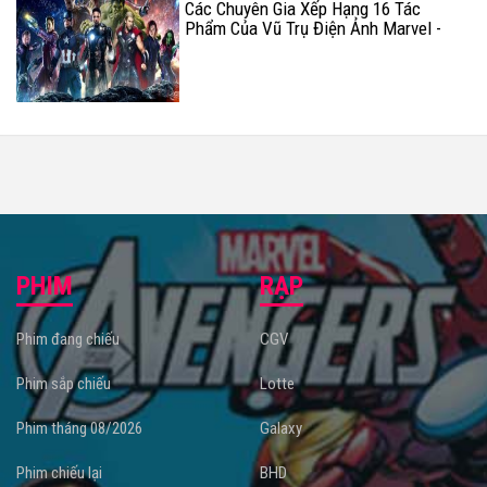
Các Chuyên Gia Xếp Hạng 16 Tác
Phẩm Của Vũ Trụ Điện Ảnh Marvel -
MCU (Phần 2)
PHIM
RẠP
Phim đang chiếu
CGV
Phim sắp chiếu
Lotte
Phim tháng 08/2026
Galaxy
Phim chiếu lại
BHD