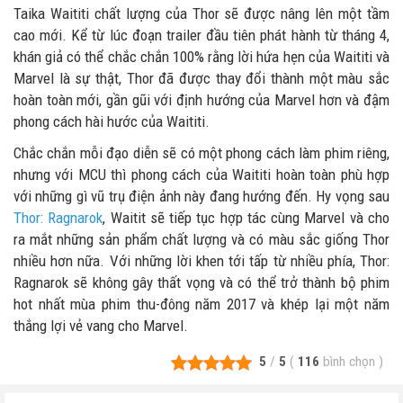
Taika Waititi chất lượng của Thor sẽ được nâng lên một tầm
cao mới. Kể từ lúc đoạn trailer đầu tiên phát hành từ tháng 4,
khán giả có thể chắc chắn 100% rằng lời hứa hẹn của Waititi và
Marvel là sự thật, Thor đã được thay đổi thành một màu sắc
hoàn toàn mới, gần gũi với định hướng của Marvel hơn và đậm
phong cách hài hước của Waititi.
Chắc chắn mỗi đạo diễn sẽ có một phong cách làm phim riêng,
nhưng với MCU thì phong cách của Waititi hoàn toàn phù hợp
với những gì vũ trụ điện ảnh này đang hướng đến. Hy vọng sau
Thor: Ragnarok
, Waitit sẽ tiếp tục hợp tác cùng Marvel và cho
ra mắt những sản phẩm chất lượng và có màu sắc giống Thor
nhiều hơn nữa. Với những lời khen tới tấp từ nhiều phía, Thor:
Ragnarok sẽ không gây thất vọng và có thể trở thành bộ phim
hot nhất mùa phim thu-đông năm 2017 và khép lại một năm
thắng lợi vẻ vang cho Marvel.
5
/
5
(
116
bình chọn
)