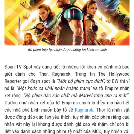
Bộ phim tiếp tục nhận được những lời khen có cánh
Đoạn TV Spot này cũng tiết lộ những lời khen có cánh mà báo
giới dành cho Thor: Ragnarok. Trang tin The Hollywood
Reporter gọi đoạn spot là
“Một bộ phim cực đỉnh”
, tờ EW thì ví
nó là
“Một khúc ca khải hoàn hoành tráng”
và tờ Empire nhận
xét rằng:
“Bộ phim đắc sắc nhất mà Marvel từng cho ra mắt”
.
Dường như nhận xét của tờ Empires chính là điều mà hầu hết
các nhà phê bình muốn bày tỏ về
Ragnarok
. Thor là nhân vật
được đông đảo các fan yêu thích, tuy nhiên các phim riêng của
nhân vật này lại không được đánh giá cao và thậm chí còn bị
liệt vào danh sách những phim tệ nhất của MCU, tuy nhiên với